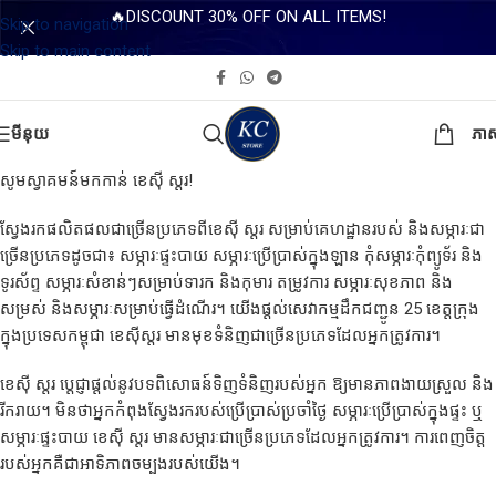
🔥DISCOUNT 30% OFF ON ALL ITEMS!
Skip to navigation
Skip to main content
មីនុយ
ភា
សូមស្វាគមន៍មកកាន់ ខេស៊ី ស្តរ!
ស្វែងរកផលិតផលជាច្រើនប្រភេទពីខេស៊ី ស្តរ សម្រាប់គេហដ្ឋានរបស់ និងសម្ភារៈជា
ច្រើនប្រភេទដូចជា៖ សម្ភារៈផ្ទះបាយ សម្ភារៈប្រើប្រាស់ក្នុងឡាន កុំសម្ភារៈកុំព្យូទ័រ និង
ទូរស័ព្ទ សម្ភារៈសំខាន់ៗសម្រាប់ទារក និងកុមារ តម្រូវការ សម្ភារៈសុខភាព និង
សម្រស់ និងសម្ភារៈសម្រាប់ធ្វើដំណើរ។ យើងផ្ដល់សេវាកម្មដឹកជញ្ជូន 25 ខេត្តក្រុង
ក្នុងប្រទេសកម្ពុជា ខេស៊ីស្តរ មានមុខទំនិញជាច្រើនប្រភេទដែលអ្នកត្រូវការ។
ខេស៊ី ស្តរ ប្តេជ្ញាផ្ដល់នូវបទពិសោធន៍ទិញទំនិញរបស់អ្នក ឱ្យមានភាពងាយស្រួល និង
រីករាយ។ មិន​ថា​អ្នក​កំពុង​ស្វែង​រក​របស់ប្រើប្រាស់ប្រចាំ​ថ្ងៃ សម្ភារៈប្រើប្រាស់ក្នុងផ្ទះ ឬ
សម្ភារៈផ្ទះបាយ ខេស៊ី ស្តរ មានសម្ភារៈជាច្រើនប្រភេទដែលអ្នកត្រូវការ។ ការពេញចិត្ត
របស់អ្នកគឺជាអាទិភាពចម្បងរបស់យើង។