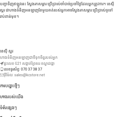
បញ្ជាទិញឥឡូវនេះ ស្វែងរកសម្ភារៈប្រើប្រាស់ចាំបាច់ប្រចាំថ្ងៃដែលអ្នកត្រូវការ។ ខេស៊ី
ស្តរ ជាហាងទំនិញអនឡាញតែមួយគត់របស់អ្នកអាចស្វែងរកសម្ភារៈប្រើប្រាស់ទូទៅ
រាប់ពាន់មុខ។
ខេស៊ី ស្តរ
ហាងទំនិញអនឡាញជាទីទុកចិត្តរបស់អ្នក
ផ្ទះលេខ G21 សង្កាត់ព្រៃសរ ខណ្ឌដង្កោ
លេខទូរស័ព្ទ: 070 37 38 37
អ៊ីម៉ែល: sales@kcstore.net
ការបង្ហោះថ្មីៗ
ហាងរបស់យើង
ទំព័រផ្សេងៗ