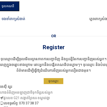
ចូលគណនី
ចងចាំពាក្យសំងាត់
ភ្លេចពាក្យសំង
OR
Register
ចុះឈ្មោះដើម្បីចូលមើលស្ថានភាពការបញ្ជាទិញ និងប្រវត្តិនៃការបញ្ជាទិញរបស់អ្នក។
ំពេញក្នុងចន្លោះខាងក្រោម នោះអ្នកនឹងបង្កើតគណនីបានភ្លាមៗ។ ចុះឈ្មោះ និងបំព
ព័ត៌មានដើម្បីធ្វើឱ្យដំណើរការទិញរបស់អ្នកលឿនជាងមុន។
ចុះឈ្មោះ
ខេស៊ី ស្តរ
ហាងទំនិញអនឡាញជាទីទុកចិត្តរបស់អ្នក
ផ្ទះលេខ G21 សង្កាត់ព្រៃសរ ខណ្ឌដង្កោ
លេខទូរស័ព្ទ: 070 37 38 37