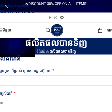
🔥DISCOUNT 30% OFF ON ALL ITEMS!
Skip to navigation
Skip to main content
មីនុយ
ភា
ផលិតផលបានទិញ
ទំព័រដើម
/
ផលិតផលបានទិញ
ូលគណនី
*
មោះអ្នកប្រើប្រាស់ ឬអាសយដ្ឋានអ៊ីមែល
*
ក្យសំងាត់