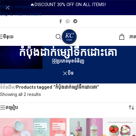
🔥DISCOUNT 30% OFF ON ALL ITEMS!
Skip to navigation
Skip to main content
មីនុយ
ភា
កំប៉ុងដាក់ម្សៅទឹកដោះគោ
ប្រភេទមុខទំនិញ
បិទ
ទំព័រដើម
/
Products tagged “កំប៉ុងដាក់ម្សៅទឹកដោះគោ”
Showing all 2 results
តម្រៀប