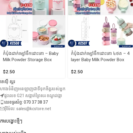
កំប៉ុងដាក់ម្សៅទឹកដោះគោ – Baby
កំប៉ុងដាក់ម្សៅទឹកដោះគោ ៤ថត – 4
Milk Powder Storage Box
layer Baby Milk Powder Box
$
2.50
$
2.50
ខេស៊ី ស្តរ
ហាងទំនិញអនឡាញជាទីទុកចិត្តរបស់អ្នក
ផ្ទះលេខ G21 សង្កាត់ព្រៃសរ ខណ្ឌដង្កោ
លេខទូរស័ព្ទ: 070 37 38 37
អ៊ីម៉ែល: sales@kcstore.net
ការបង្ហោះថ្មីៗ