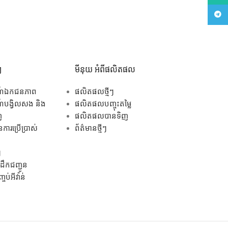
Tele
ៗ
មីនុយ អំពីផលិតផល
ណ៍ឯកជនភាព
ផលិតផលថ្មីៗ
បង្វិលសង និង
ផលិតផលបញ្ចុះតម្លៃ
ញ
ផលិតផលបានទិញ
ការប្រើប្រាស់
ព័ត៌មានថ្មីៗ
ៗ
ឹកជញ្ជូន
ប់អីវ៉ាន់