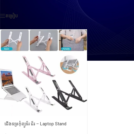
ទំព័រដើម
/
Products tagged “ជើងទម្រកុំព្យូទ័”
តម្រៀប
ជើងទម្រកុំព្យូទ័រ ជ័រ – Laptop Stand