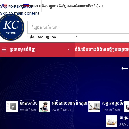
Skip to navigation
ENGLISH
KHMER
ដឹកជញ្ជូនឥតគិតថ្លៃរាល់ការចំណាយលើសពី $20
Skip to main content
ជ្រើសរើសតាមប្រភេទ
ប្រភេទមុខទំនិញ
ទំព័រដើម
ហាង
ព័ត៌មានថ្មីៗ
មធ្យោបា
ទំពក់បកបិទ
ផលិតផលទារក និងកុមារ
សម្ភារៈបន្ទប់ទឹក
56 ផលិតផល
24 ផលិតផល
175 ផលិតផល
សម្ភារ
389 