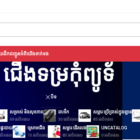
🔥DISCOUNT 30% OFF ON ALL ITEMS!
យដឹកជញ្ជូន
អំពីយើង
ទាក់ទង
ជើងទម្រកុំព្យូទ័
បិទ
សម្រាស់ និងសុខភាព
ដបទឹក
សម្ភារៈប្រើប្រាស់ក្នុងឡាន
69 ផលិតផល
30 ផលិតផល
85 ផលិតផល
ៈផ្ទះបាយ
ស្រោមជើង
សម្ភារៈដើរលេង
UNCATALOG
ផលិតផល
13 ផលិតផល
83 ផលិតផល
0 ផលិតផល