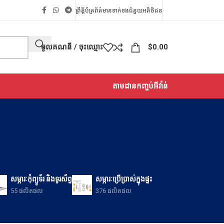
ព្រឹត្តិប័ត្រព័ត៌មាន
ទាក់ទង
ជំនួយអតិថិជន
ចូលគណនី / ចុះឈ្មោះ
$
0.00
តាមដានកញ្ចប់អីវ៉ាន់
សម្ភារៈកុំព្យូទ័រ និងទូរស័ព្ទ
សម្ភារៈប្រើប្រាស់ក្នុងផ្ទះ
55 ផលិតផល
376 ផលិតផល