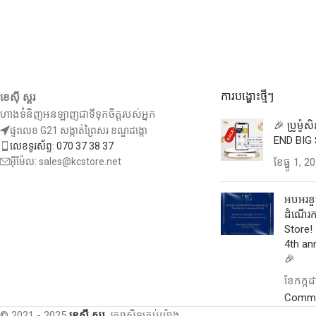
ការបង្ហោះថ្មីៗ
ខេស៊ី ស្តរ
ហាងទំនិញអនឡាញជាទីទុកចិត្តរបស់អ្នក
🎉 ប្រូម៉ូ
ផ្ទះលេខ G21 សង្កាត់ព្រៃសរ ខណ្ឌដង្កោ
END BIG 
លេខទូរស័ព្ទ: 070 37 38 37
អ៊ីម៉ែល: sales@kcstore.net
ខែ​ធ្នូ 1, 2
អបអរខួប
ដំណើរកា
Store! 
4th an
🎉
ខែ​កក្ក
Comm
© 2021 - 2025
ខេស៊ី ស្តរ.
រក្សាសិទ្ធគ្រប់យ៉ាង.