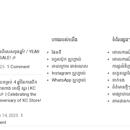
ហាងរបស់យើង
ទំព័រផ្សេង
សិនពិសេសចុងឆ្នាំ! / YEAR
ផែនទី
គោលការ
SALE! 🎉
ហ្វេសប៊ុក ប្រូហ្វាល់
គោលការណ៍
តេលេក្រាម ឆាន់ណេល
ការដូរទំនិ
025
1 Comment
Instagram ប្រូហ្វាល់
លក្ខខណ្ឌនៃ
WhatsApp ប្រូហ្វាល់
ទាក់ទង
គម្រប់ 4 ឆ្នាំនៃការបើក
ព័ត៌មានថ្មី
រហាង ខេស៊ី ស្តរ | KC
មធ្យោបាយដ
🎉 | Celebrating the
niversary of KC Store!
តាមដានកញ្ច
ដា 14, 2025
1
ent