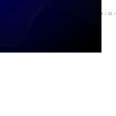
Show
12
16
20
24
28
32