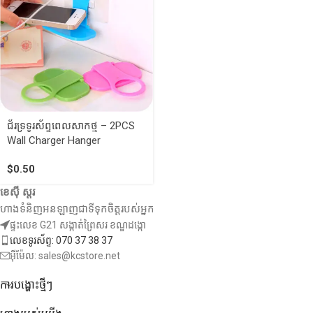
ជ័រទ្រទូរស័ព្ទពេលសាកថ្ម – 2PCS
Wall Charger Hanger
$
0.50
ខេស៊ី ស្តរ
ហាងទំនិញអនឡាញជាទីទុកចិត្តរបស់អ្នក
ផ្ទះលេខ G21 សង្កាត់ព្រៃសរ ខណ្ឌដង្កោ
លេខទូរស័ព្ទ: 070 37 38 37
អ៊ីម៉ែល: sales@kcstore.net
ការបង្ហោះថ្មីៗ