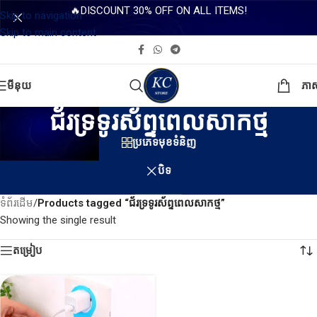
🔥DISCOUNT 30% OFF ON ALL ITEMS!
Skip to navigation
Skip to main content
មីនុយ
ភា
ជ័រទ្រទូរស័ព្ទពេលសាកថ្ម
ប្រភេទមុខទំនិញ
បិទ
ទំព័រដើម
/
Products tagged “ជ័រទ្រទូរស័ព្ទពេលសាកថ្ម”
Showing the single result
តម្រៀប