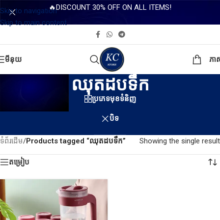
🔥DISCOUNT 30% OFF ON ALL ITEMS!
Skip to navigation
Skip to main content
មីនុយ
ភា
ឈុតដបទឹក
ប្រភេទមុខទំនិញ
បិទ
ទំព័រដើម
/
Products tagged “ឈុតដបទឹក”
Showing the single result
តម្រៀប