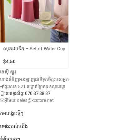
ឈុតដបទឹក – Set of Water Cup
$
4.50
ខេស៊ី ស្តរ
ហាងទំនិញអនឡាញជាទីទុកចិត្តរបស់អ្នក
ផ្ទះលេខ G21 សង្កាត់ព្រៃសរ ខណ្ឌដង្កោ
លេខទូរស័ព្ទ: 070 37 38 37
អ៊ីម៉ែល: sales@kcstore.net
ការបង្ហោះថ្មីៗ
ហាងរបស់យើង
ទំព័រផ្សេងៗ