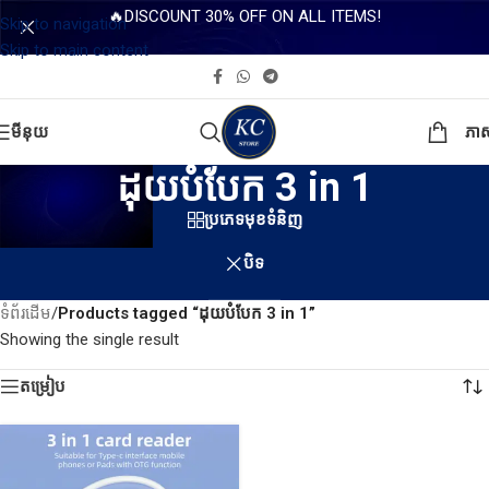
🔥DISCOUNT 30% OFF ON ALL ITEMS!
Skip to navigation
Skip to main content
មីនុយ
ភា
ដុយបំបែក 3 in 1
ប្រភេទមុខទំនិញ
បិទ
ទំព័រដើម
/
Products tagged “ដុយបំបែក 3 in 1”
Showing the single result
តម្រៀប