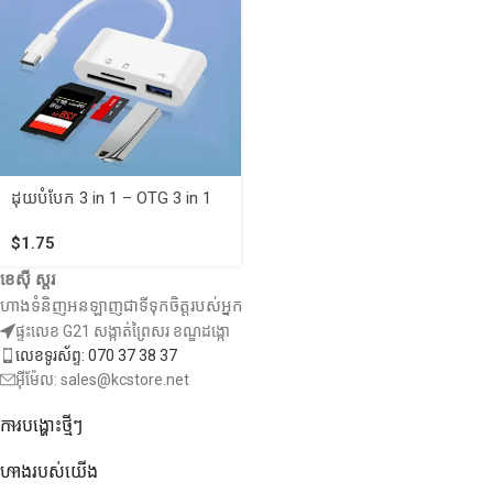
ដុយបំបែក 3 in 1 – OTG 3 in 1
$
1.75
ខេស៊ី ស្តរ
ហាងទំនិញអនឡាញជាទីទុកចិត្តរបស់អ្នក
ផ្ទះលេខ G21 សង្កាត់ព្រៃសរ ខណ្ឌដង្កោ
លេខទូរស័ព្ទ: 070 37 38 37
អ៊ីម៉ែល: sales@kcstore.net
ការបង្ហោះថ្មីៗ
ហាងរបស់យើង