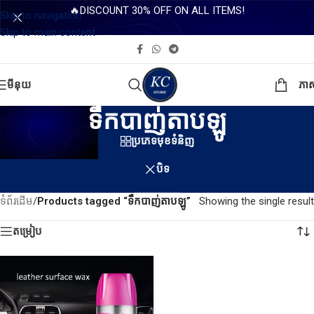
🔥DISCOUNT 30% OFF ON ALL ITEMS!
Skip to navigation
Skip to main content
មីនុយ
ភា
ទឹកបាញ់តាបឡូ
ប្រភេទមុខទំនិញ
បិទ
ទំព័រដើម
/
Products tagged “ទឹកបាញ់តាបឡូ”
Showing the single result
តម្រៀប