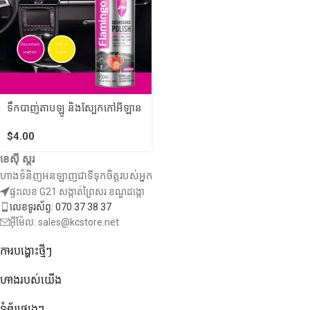
ទឹកបាញ់តាបឡូ និងស្បែកកៅអីឡាន
$
4.00
ខេស៊ី ស្តរ
ហាងទំនិញអនឡាញជាទីទុកចិត្តរបស់អ្នក
ផ្ទះលេខ G21 សង្កាត់ព្រៃសរ ខណ្ឌដង្កោ
លេខទូរស័ព្ទ: 070 37 38 37
អ៊ីម៉ែល: sales@kcstore.net
ការបង្ហោះថ្មីៗ
ហាងរបស់យើង
ទំព័រផ្សេងៗ