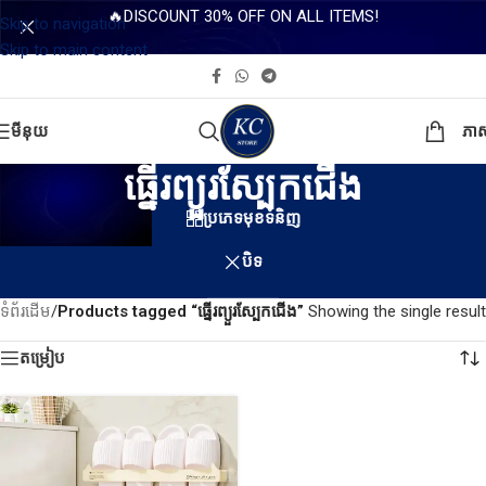
🔥DISCOUNT 30% OFF ON ALL ITEMS!
Skip to navigation
Skip to main content
មីនុយ
ភា
ធ្នើរព្យួរស្បែកជើង
ប្រភេទមុខទំនិញ
បិទ
ទំព័រដើម
/
Products tagged “ធ្នើរព្យួរស្បែកជើង”
Showing the single result
តម្រៀប