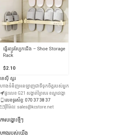
ធ្នើរព្យួរស្បែកជើង – Shoe Storage
Rack
$
2.10
ខេស៊ី ស្តរ
ហាងទំនិញអនឡាញជាទីទុកចិត្តរបស់អ្នក
ផ្ទះលេខ G21 សង្កាត់ព្រៃសរ ខណ្ឌដង្កោ
លេខទូរស័ព្ទ: 070 37 38 37
អ៊ីម៉ែល: sales@kcstore.net
ការបង្ហោះថ្មីៗ
ហាងរបស់យើង