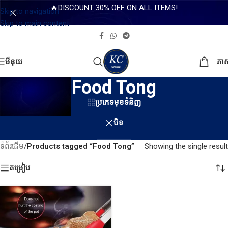
🔥DISCOUNT 30% OFF ON ALL ITEMS!
Skip to navigation
Skip to main content
មីនុយ
ភា
Food Tong
ប្រភេទមុខទំនិញ
បិទ
ទំព័រដើម
/
Products tagged “Food Tong”
Showing the single result
តម្រៀប