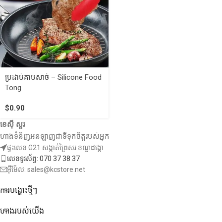
ប្រដាប់គាបសាច់ – Silicone Food
Tong
$
0.90
ខេស៊ី ស្តរ
ហាងទំនិញអនឡាញជាទីទុកចិត្តរបស់អ្នក
ផ្ទះលេខ G21 សង្កាត់ព្រៃសរ ខណ្ឌដង្កោ
លេខទូរស័ព្ទ: 070 37 38 37
អ៊ីម៉ែល: sales@kcstore.net
ការបង្ហោះថ្មីៗ
ហាងរបស់យើង