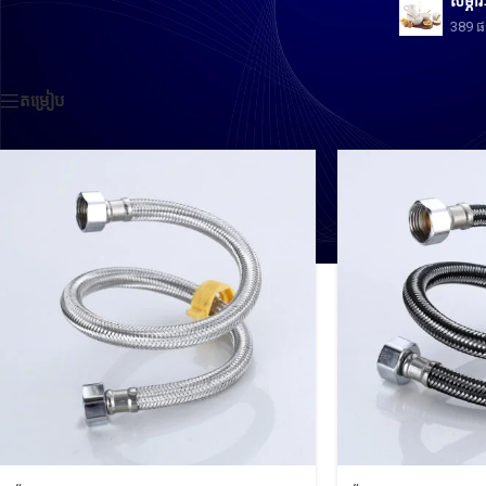
សម្ភារ
389 
ទំព័រដើម
/
Products tagged “Kitchen Sink Drain Pipe”
តម្រៀប