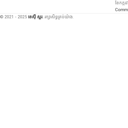
ខែ​កក្ក
Comm
© 2021 - 2025
ខេស៊ី ស្តរ.
រក្សាសិទ្ធគ្រប់យ៉ាង.