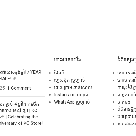
ហាងរបស់យើង
ទំព័រផ្សេង
សិនពិសេសចុងឆ្នាំ! / YEAR
ផែនទី
គោលការ
SALE! 🎉
ហ្វេសប៊ុក ប្រូហ្វាល់
គោលការណ៍
តេលេក្រាម ឆាន់ណេល
ការដូរទំនិ
025
1 Comment
Instagram ប្រូហ្វាល់
លក្ខខណ្ឌនៃ
WhatsApp ប្រូហ្វាល់
ទាក់ទង
គម្រប់ 4 ឆ្នាំនៃការបើក
ព័ត៌មានថ្មី
រហាង ខេស៊ី ស្តរ | KC
មធ្យោបាយដ
🎉 | Celebrating the
niversary of KC Store!
តាមដានកញ្ច