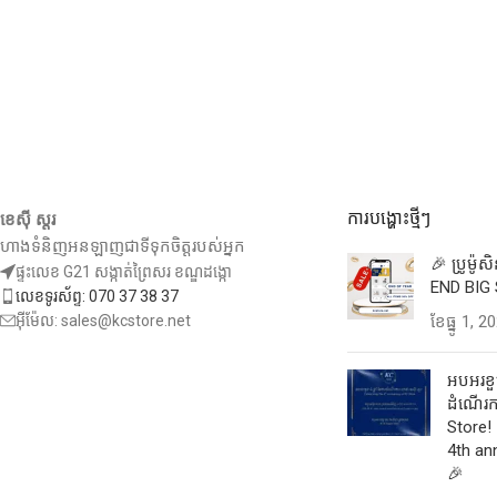
ការបង្ហោះថ្មីៗ
ខេស៊ី ស្តរ
ហាងទំនិញអនឡាញជាទីទុកចិត្តរបស់អ្នក
🎉 ប្រូម៉ូ
ផ្ទះលេខ G21 សង្កាត់ព្រៃសរ ខណ្ឌដង្កោ
END BIG 
លេខទូរស័ព្ទ: 070 37 38 37
អ៊ីម៉ែល: sales@kcstore.net
ខែ​ធ្នូ 1, 2
អបអរខួប
ដំណើរកា
Store! 
4th an
🎉