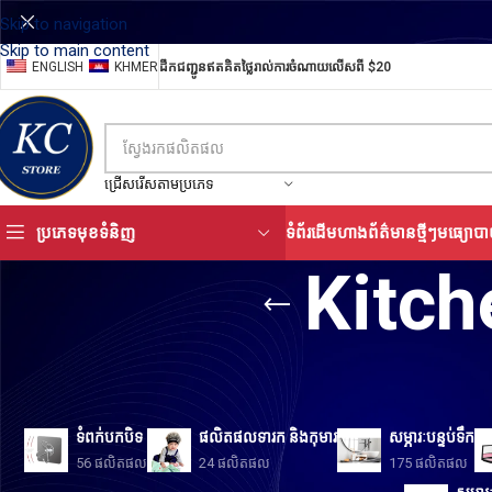
Skip to navigation
Skip to main content
ENGLISH
KHMER
ដឹកជញ្ជូនឥតគិតថ្លៃរាល់ការចំណាយលើសពី $20
ជ្រើសរើសតាមប្រភេទ
ប្រភេទមុខទំនិញ
ទំព័រដើម
ហាង
ព័ត៌មានថ្មីៗ
មធ្យោបា
Kitch
ទំពក់បកបិទ
ផលិតផលទារក និងកុមារ
សម្ភារៈបន្ទប់ទឹក
56 ផលិតផល
24 ផលិតផល
175 ផលិតផល