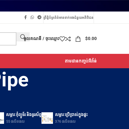
ព្រឹត្តិប័ត្រព័ត៌មាន
ទាក់ទង
ជំនួយអតិថិជន
ចូលគណនី / ចុះឈ្មោះ
$
0.00
តាមដានកញ្ចប់អីវ៉ាន់
Pipe
សម្ភារៈកុំព្យូទ័រ និងទូរស័ព្ទ
សម្ភារៈប្រើប្រាស់ក្នុងផ្ទះ
55 ផលិតផល
376 ផលិតផល