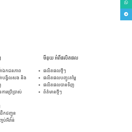
What
Tele
ៗ
មីនុយ អំពីផលិតផល
ណ៍ឯកជនភាព
ផលិតផលថ្មីៗ
បង្វិលសង និង
ផលិតផលបញ្ចុះតម្លៃ
ញ
ផលិតផលបានទិញ
ការប្រើប្រាស់
ព័ត៌មានថ្មីៗ
ៗ
ឹកជញ្ជូន
ប់អីវ៉ាន់