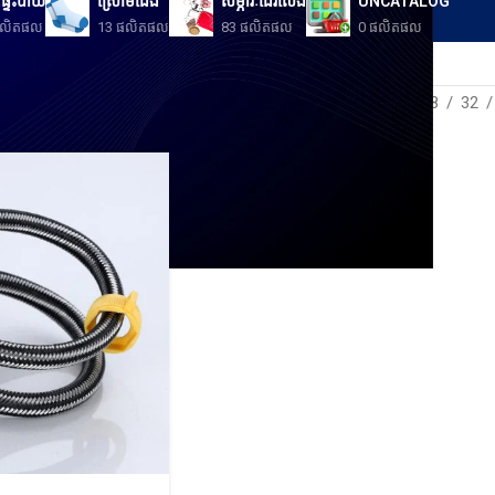
ៈផ្ទះបាយ
ស្រោមជើង
សម្ភារៈដើរលេង
UNCATALOG
ផលិតផល
13 ផលិតផល
83 ផលិតផល
0 ផលិតផល
Show
12
16
20
24
28
32