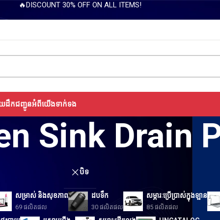
🔥DISCOUNT 30% OFF ON ALL ITEMS!
យដឹកជញ្ជូន
អំពីយើង
ទាក់ទង
en Sink Drain 
បិទ
សម្រាស់ និងសុខភាព
ដបទឹក
សម្ភារៈប្រើប្រាស់ក្នុងឡាន
69 ផលិតផល
30 ផលិតផល
85 ផលិតផល