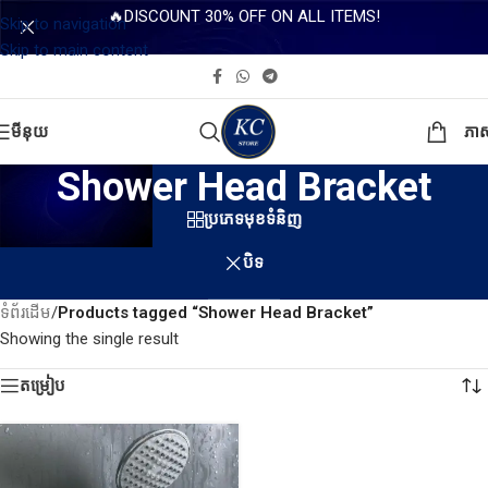
🔥DISCOUNT 30% OFF ON ALL ITEMS!
Skip to navigation
Skip to main content
មីនុយ
ភា
Shower Head Bracket
ប្រភេទមុខទំនិញ
បិទ
ទំព័រដើម
/
Products tagged “Shower Head Bracket”
Showing the single result
តម្រៀប