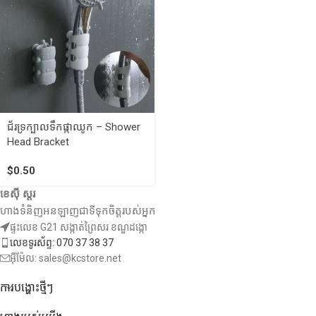
ជ័រទ្រក្បាលទឹកផ្កាឈូក – Shower
Head Bracket
$
0.50
ខេស៊ី ស្តរ
ហាងទំនិញអនឡាញជាទីទុកចិត្តរបស់អ្នក
ផ្ទះលេខ G21 សង្កាត់ព្រៃសរ ខណ្ឌដង្កោ
លេខទូរស័ព្ទ: 070 37 38 37
អ៊ីម៉ែល: sales@kcstore.net
ការបង្ហោះថ្មីៗ