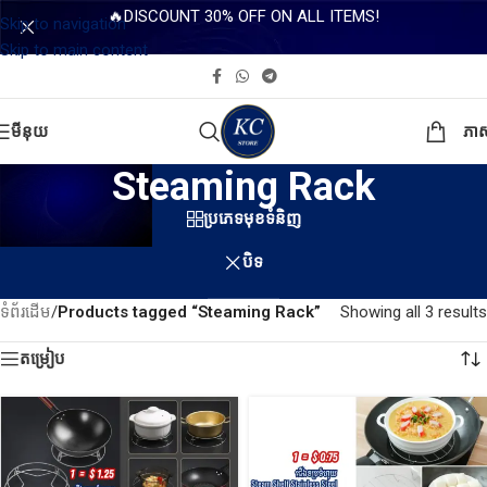
🔥DISCOUNT 30% OFF ON ALL ITEMS!
Skip to navigation
Skip to main content
មីនុយ
ភា
Steaming Rack
ប្រភេទមុខទំនិញ
បិទ
ទំព័រដើម
/
Products tagged “Steaming Rack”
Showing all 3 results
តម្រៀប