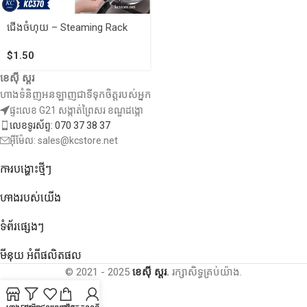
ជេីងចំហុយ​ – Steaming Rack
$
1.50
ខេស៊ី ស្តរ
ហាងទំនិញអនឡាញជាទីទុកចិត្តរបស់អ្នក
ផ្ទះលេខ G21 សង្កាត់ព្រៃសរ ខណ្ឌដង្កោ
លេខទូរស័ព្ទ: 070 37 38 37
អ៊ីម៉ែល: sales@kcstore.net
ការបង្ហោះថ្មីៗ
ហាងរបស់យើង
ទំព័រផ្សេងៗ
មីនុយ អំពីផលិតផល
© 2021 - 2025
ខេស៊ី ស្តរ.
រក្សាសិទ្ធគ្រប់យ៉ាង.