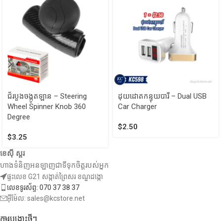
ជ័របួងចង្កូតឡាន – Steering
ដុយដោតកន្ទុយបារី – Dual USB
Wheel Spinner Knob 360
Car Charger
Degree
$
2.50
$
3.25
ខេស៊ី ស្តរ
ហាងទំនិញអនឡាញជាទីទុកចិត្តរបស់អ្នក
ផ្ទះលេខ G21 សង្កាត់ព្រៃសរ ខណ្ឌដង្កោ
លេខទូរស័ព្ទ: 070 37 38 37
អ៊ីម៉ែល: sales@kcstore.net
ការបង្ហោះថ្មីៗ