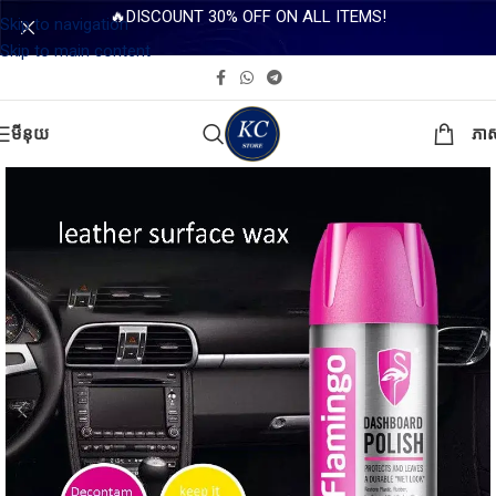
🔥DISCOUNT 30% OFF ON ALL ITEMS!
Skip to navigation
Skip to main content
មីនុយ
ភា