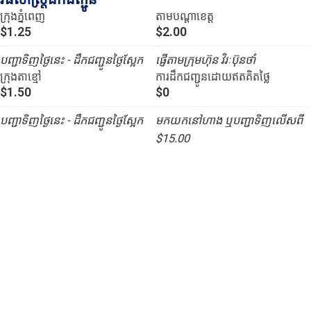
ក្រុងភ្នំពេញ
តាមបណ្ដាខេត្ត
$1.25
$2.00
បញ្ជាទិញថ្ងៃនេះ - ដឹកជញ្ជូនថ្ងៃស្អែក
ផ្ញើតាមក្រុមហ៊ុន វិរៈប៊ុនថាំ
ក្រុងតាខ្មៅ
ការដឹកជញ្ជូនដោយឥតគិតថ្លៃ
$1.50
$0
បញ្ជាទិញថ្ងៃនេះ - ដឹកជញ្ជូនថ្ងៃស្អែក
មកយកនៅហាង ឬបញ្ជាទិញលើសពី
$15.00