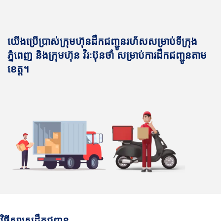
យើងប្រើប្រាស់ក្រុមហ៊ុនដឹកជញ្ជូនរហ័សសម្រាប់ទីក្រុង
ភ្នំពេញ និងក្រុមហ៊ុន វិរៈប៊ុនថាំ សម្រាប់ការដឹកជញ្ជូនតាម
ខេត្ត។
វិធីសាស្រ្តដឹកជញ្ជូន