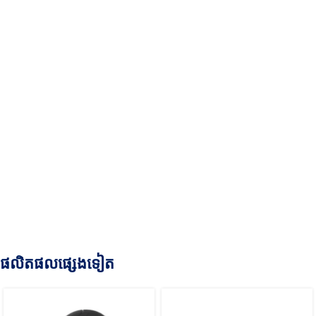
ផលិតផលផ្សេងទៀត