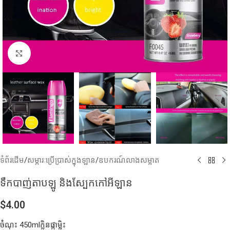
Click to enlarge
ទំព័រដើម
/
សម្ភារៈប្រើប្រាស់ក្នុងឡាន
/
ឧបករណ៍លាងសម្អាត
ទឹកបាញ់តាបឡូ និងស្បែកកៅអីឡាន
$
4.00
ចំំណុះ 450mlក្លិនផ្កាម្លិះ