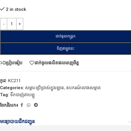
2 in stock
ដាក់ចូលកន្ត្រក
ទិញឥឡូវនេះ
ប្រៀបធៀប
ដាក់ចូលផលិតផលពេញចិត្ត
កូដ:
KC211
Categories:
សម្ភារៈប្រើប្រាស់ក្នុងឡាន
,
ឧបករណ៍លាងសម្អាត
Tag:
ទឹកបាញ់តាបឡូ
ចែករំលែក៖
មធ្យោបាយដឹកជញ្ជូន