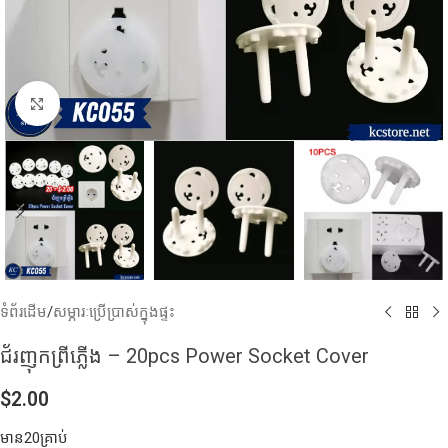
Click to enlarge
ទំព័រដើម
/
សម្ភារៈប្រើប្រាស់ក្នុងផ្ទះ
ជ័រញុកព្រីភ្លេីង​ – 20pcs Power Socket Cover
$
2.00
មាន20គ្រាប់