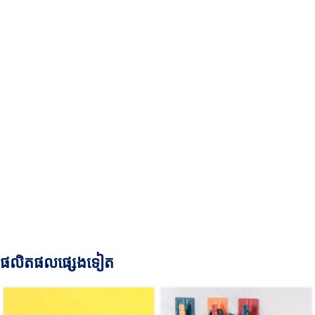
ផលិតផលផ្សេងទៀត