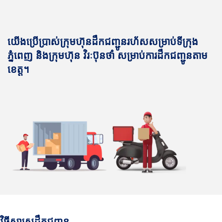
យើងប្រើប្រាស់ក្រុមហ៊ុនដឹកជញ្ជូនរហ័សសម្រាប់ទីក្រុង
ភ្នំពេញ និងក្រុមហ៊ុន វិរៈប៊ុនថាំ សម្រាប់ការដឹកជញ្ជូនតាម
ខេត្ត។
វិធីសាស្រ្តដឹកជញ្ជូន