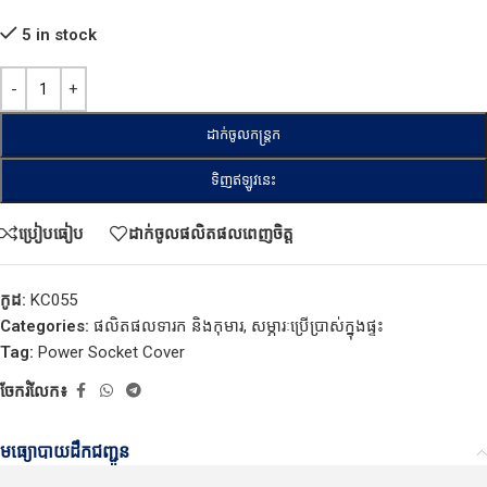
5 in stock
ដាក់ចូលកន្ត្រក
ទិញឥឡូវនេះ
ប្រៀបធៀប
ដាក់ចូលផលិតផលពេញចិត្ត
កូដ:
KC055
Categories:
ផលិតផលទារក និងកុមារ
,
សម្ភារៈប្រើប្រាស់ក្នុងផ្ទះ
Tag:
Power Socket Cover
ចែករំលែក៖
មធ្យោបាយដឹកជញ្ជូន