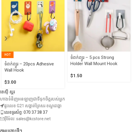
HOT
ទំពក់ព្យួរ​ – 5 pcs Strong
Holder Wall Mount Hook
ទំពក់ព្យួរ – 20pcs Adhesive
Wall Hook
$
1.50
$
3.00
ខេស៊ី ស្តរ
ហាងទំនិញអនឡាញជាទីទុកចិត្តរបស់អ្នក
ផ្ទះលេខ G21 សង្កាត់ព្រៃសរ ខណ្ឌដង្កោ
លេខទូរស័ព្ទ: 070 37 38 37
អ៊ីម៉ែល: sales@kcstore.net
ការបង្ហោះថ្មីៗ