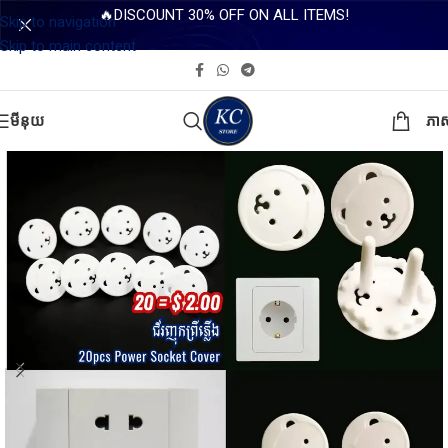
🔥DISCOUNT 30% OFF ON ALL ITEMS!
Skip to navigation
Skip to main content
មីនុយ
ភា