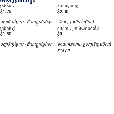
ក្រុងភ្នំពេញ
តាមបណ្ដាខេត្ត
$1.25
$2.00
បញ្ជាទិញថ្ងៃនេះ - ដឹកជញ្ជូនថ្ងៃស្អែក
ផ្ញើតាមក្រុមហ៊ុន វិរៈប៊ុនថាំ
ក្រុងតាខ្មៅ
ការដឹកជញ្ជូនដោយឥតគិតថ្លៃ
$1.50
$0
បញ្ជាទិញថ្ងៃនេះ - ដឹកជញ្ជូនថ្ងៃស្អែក
មកយកនៅហាង ឬបញ្ជាទិញលើសពី
$15.00