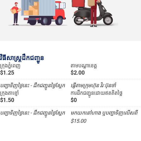
វិធីសាស្រ្តដឹកជញ្ជូន
ក្រុងភ្នំពេញ
តាមបណ្ដាខេត្ត
$1.25
$2.00
បញ្ជាទិញថ្ងៃនេះ - ដឹកជញ្ជូនថ្ងៃស្អែក
ផ្ញើតាមក្រុមហ៊ុន វិរៈប៊ុនថាំ
ក្រុងតាខ្មៅ
ការដឹកជញ្ជូនដោយឥតគិតថ្លៃ
$1.50
$0
បញ្ជាទិញថ្ងៃនេះ - ដឹកជញ្ជូនថ្ងៃស្អែក
មកយកនៅហាង ឬបញ្ជាទិញលើសពី
$15.00