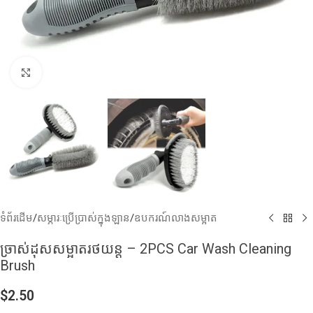
Click to enlarge
ទំព័រដើម
/
សម្ភារៈប្រើប្រាស់ក្នុងឡាន
/
ឧបករណ៍លាងសម្អាត
ច្រាស់ដុសសម្អាតរថយន្ត – 2PCS Car Wash Cleaning
Brush
$
2.50