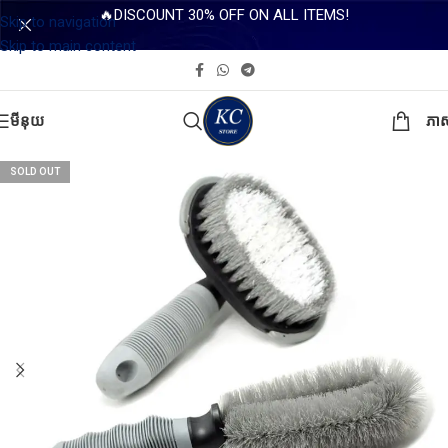
🔥DISCOUNT 30% OFF ON ALL ITEMS!
Skip to navigation
Skip to main content
មីនុយ
ភា
SOLD OUT