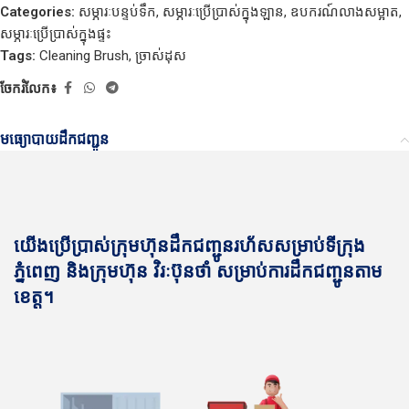
Categories:
សម្ភារៈបន្ទប់ទឹក
,
សម្ភារៈប្រើប្រាស់ក្នុងឡាន
,
ឧបករណ៍លាងសម្អាត
,
សម្ភារៈប្រើប្រាស់ក្នុងផ្ទះ
Tags:
Cleaning Brush
,
ច្រាស់ដុស
ចែករំលែក៖
មធ្យោបាយដឹកជញ្ជូន
យើងប្រើប្រាស់ក្រុមហ៊ុនដឹកជញ្ជូនរហ័សសម្រាប់ទីក្រុង
ភ្នំពេញ និងក្រុមហ៊ុន វិរៈប៊ុនថាំ សម្រាប់ការដឹកជញ្ជូនតាម
ខេត្ត។