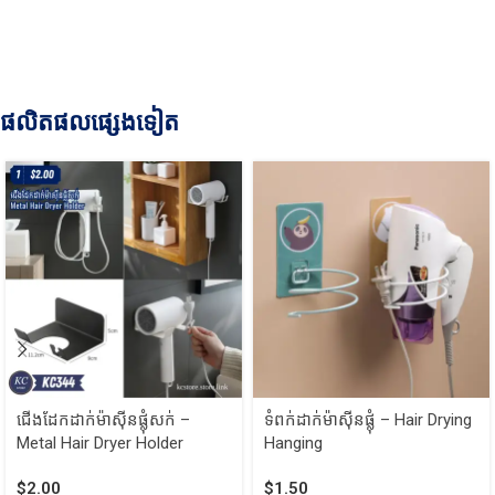
ផលិតផលផ្សេងទៀត
ជើងដែកដាក់ម៉ាស៊ីនផ្លុំសក់ –
ទំពក់ដាក់ម៉ាស៊ីនផ្លុំ – Hair Drying
Metal Hair Dryer Holder
Hanging
$
2.00
$
1.50