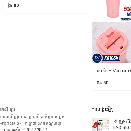
$
5.00
កែវទឹក – Vacuum
$
4.50
ការបង្ហោះថ្មីៗ
ខេស៊ី ស្តរ
ហាងទំនិញអនឡាញជាទីទុកចិត្តរបស់អ្នក
🎉 ប្រូម៉ូ
ផ្ទះលេខ G21 សង្កាត់ព្រៃសរ ខណ្ឌដង្កោ
END BIG 
លេខទូរស័ព្ទ: 070 37 38 37