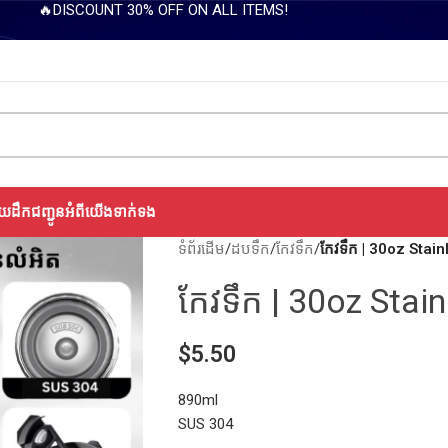
🔥DISCOUNT 30% OFF ON ALL ITEMS!
យដឹកជញ្ជូន
អំពីយើង
ទាក់ទង
ទំព័រដើម
/
ដបទឹក
/
កែវទឹក
/
កែវទឹក | 30oz Stai
កែវទឹក | 30oz Stai
$
5.50
890ml
SUS 304