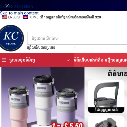
Skip to navigation
Skip to main content
ENGLISH
KHMER
ដឹកជញ្ជូនឥតគិតថ្លៃរាល់ការចំណាយលើសពី $20
ជ្រើសរើសតាមប្រភេទ
ប្រភេទមុខទំនិញ
ទំព័រដើម
ហាង
ព័ត៌មានថ្មីៗ
មធ្យោបា