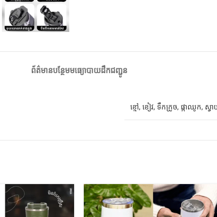
ព័ត៌មានបន្ថែម
មធ្យោបាយដឹកជញ្ជូន
ខ្មៅ
,
ខៀវ
,
ទឹកក្រូច
,
ផ្កាឈូក
,
ស្វ