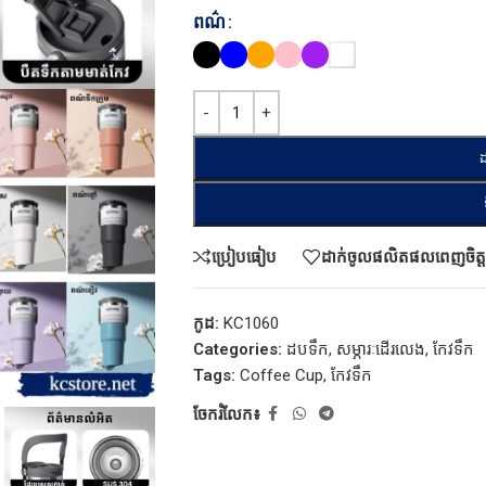
ពណ៌
ដ
ប្រៀបធៀប
ដាក់ចូលផលិតផលពេញចិត្ត
កូដ:
KC1060
Categories:
ដបទឹក
,
សម្ភារៈដើរលេង
,
កែវទឹក
Tags:
Coffee Cup
,
កែវទឹក
ចែករំលែក៖