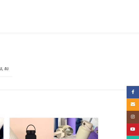
ាយ
,
ស
គណនីហ្
Email
Insta
YouT
ដបទឹក​ – Stain