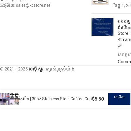
អ៊ីម៉ែល: sales@kcstore.net
ខែ​ធ្នូ 1, 2
អបអរខួប
ដំណើរកា
Store! 
4th an
🎉
ខែ​កក្ក
Comm
© 2021 - 2025
ខេស៊ី ស្តរ.
រក្សាសិទ្ធគ្រប់យ៉ាង.
ជម្រើស
$
5.50
កែវទឹក | 30oz Stainless Steel Coffee Cup