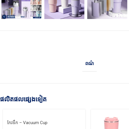
ពណ៌
ផលិតផលផ្សេងទៀត
កែវទឹក – Vacuum Cup