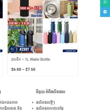
What
$
5.50
Tele
ដបទឹក – 1L Water Bottle
$
6.00
–
$
7.50
ៗ
មីនុយ អំពីផលិតផល
ណ៍ឯកជនភាព
ផលិតផលថ្មីៗ
បង្វិលសង និង
ផលិតផលបញ្ចុះតម្លៃ