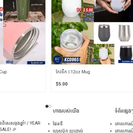
 Cup
កែវទឹក | 12oz Mug
$
5.00
ហាងរបស់យើង
ទំព័រផ្សេង
សិនពិសេសចុងឆ្នាំ! / YEAR
ផែនទី
គោលការ
SALE! 🎉
ហ្វេសប៊ុក ប្រូហ្វាល់
គោលការណ៍