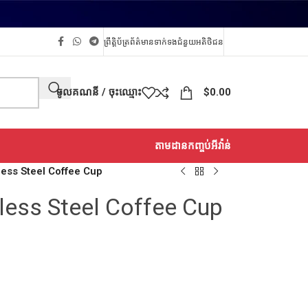
ព្រឹត្តិប័ត្រព័ត៌មាន
ទាក់ទង
ជំនួយអតិថិជន
ចូលគណនី / ចុះឈ្មោះ
$
0.00
តាមដានកញ្ចប់អីវ៉ាន់
nless Steel Coffee Cup
nless Steel Coffee Cup