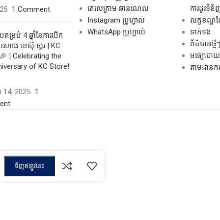
តេលេក្រាម ឆាន់ណេល
ការដូរទំនិ
025
1 Comment
Instagram ប្រូហ្វាល់
លក្ខខណ្ឌនៃ
WhatsApp ប្រូហ្វាល់
ទាក់ទង
គម្រប់ 4 ឆ្នាំនៃការបើក
ព័ត៌មានថ្មី
រហាង ខេស៊ី ស្តរ | KC
មធ្យោបាយដ
🎉 | Celebrating the
niversary of KC Store!
តាមដានកញ្ច
ដា 14, 2025
1
ent
ទិញឥឡូវនេះ