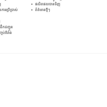
ញ
ផលិតផលបានទិញ
ការប្រើប្រាស់
ព័ត៌មានថ្មីៗ
ៗ
ឹកជញ្ជូន
ប់អីវ៉ាន់