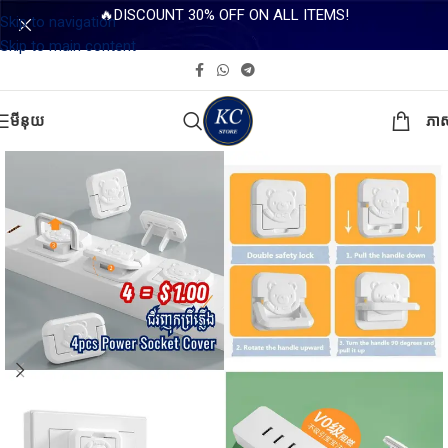
🔥DISCOUNT 30% OFF ON ALL ITEMS!
Skip to navigation
Skip to main content
មីនុយ
ភា