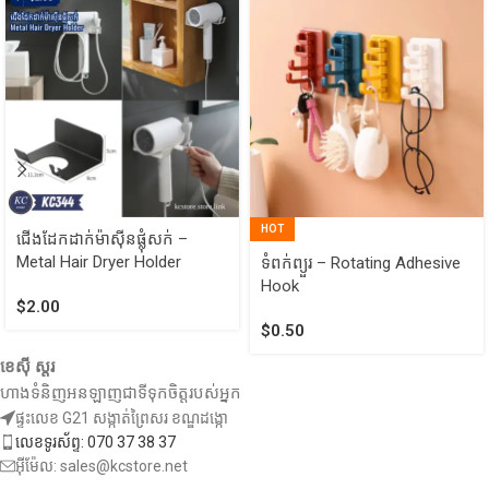
HOT
ជើងដែកដាក់ម៉ាស៊ីនផ្លុំសក់ –
Metal Hair Dryer Holder
ទំពក់ព្យួរ​ – Rotating Adhesive
Hook
$
2.00
$
0.50
ខេស៊ី ស្តរ
ហាងទំនិញអនឡាញជាទីទុកចិត្តរបស់អ្នក
ផ្ទះលេខ G21 សង្កាត់ព្រៃសរ ខណ្ឌដង្កោ
លេខទូរស័ព្ទ: 070 37 38 37
អ៊ីម៉ែល: sales@kcstore.net