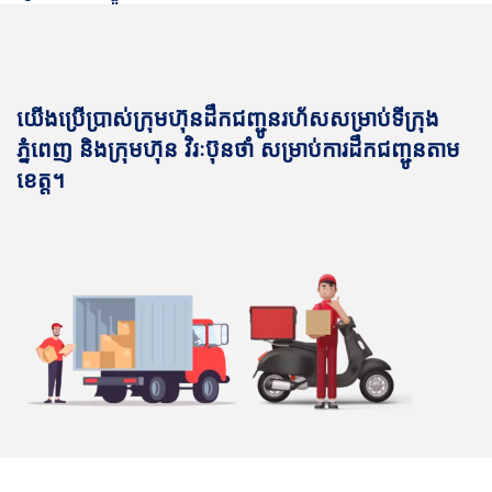
យើងប្រើប្រាស់ក្រុមហ៊ុនដឹកជញ្ជូនរហ័សសម្រាប់ទីក្រុង
ភ្នំពេញ និងក្រុមហ៊ុន វិរៈប៊ុនថាំ សម្រាប់ការដឹកជញ្ជូនតាម
ខេត្ត។