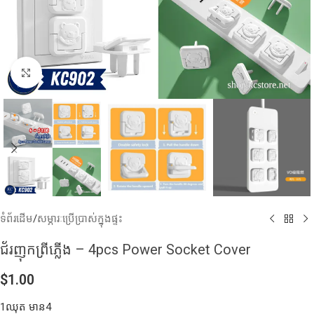
Click to enlarge
ទំព័រដើម
/
សម្ភារៈប្រើប្រាស់ក្នុងផ្ទះ
ជ័រញុកព្រីភ្លេីង​ – 4pcs Power Socket Cover
$
1.00
1ឈុត មាន4