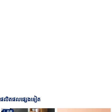
ផលិតផលផ្សេងទៀត