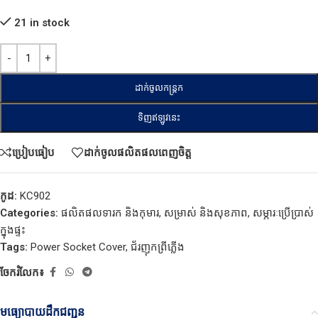
21 in stock
ដាក់ចូលកន្ត្រក
ទិញឥឡូវនេះ
ប្រៀបធៀប
ដាក់ចូលផលិតផលពេញចិត្ត
កូដ:
KC902
Categories:
ផលិតផលទារក និងកុមារ
,
សម្រាស់ និងសុខភាព
,
សម្ភារៈប្រើប្រាស់
ក្នុងផ្ទះ
Tags:
Power Socket Cover
,
ជ័រញុកព្រីភ្លេីង
ចែករំលែក៖
មធ្យោបាយដឹកជញ្ជូន