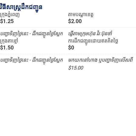
វិធីសាស្រ្តដឹកជញ្ជូន
ក្រុងភ្នំពេញ
តាមបណ្ដាខេត្ត
$1.25
$2.00
បញ្ជាទិញថ្ងៃនេះ - ដឹកជញ្ជូនថ្ងៃស្អែក
ផ្ញើតាមក្រុមហ៊ុន វិរៈប៊ុនថាំ
ក្រុងតាខ្មៅ
ការដឹកជញ្ជូនដោយឥតគិតថ្លៃ
$1.50
$0
បញ្ជាទិញថ្ងៃនេះ - ដឹកជញ្ជូនថ្ងៃស្អែក
មកយកនៅហាង ឬបញ្ជាទិញលើសពី
$15.00