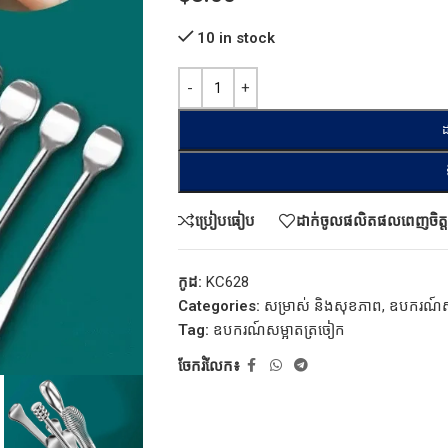
10 in stock
ដ
ប្រៀបធៀប
ដាក់ចូលផលិតផលពេញចិត្ត
កូដ:
KC628
Categories:
សម្រាស់ និងសុខភាព
,
ឧបករណ៍សម
Tag:
ឧបករណ៍សម្អាតត្រចៀក
ចែករំលែក៖