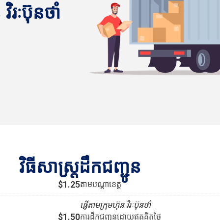
វិរៈប៊ុនថាំ
វិធីសាស្រ្តដឹកជញ្ជូន
$1.25
តាមបណ្ដាខេត្ត
ផ្ញើតាមក្រុមហ៊ុន វិរៈប៊ុនថាំ
$1.50
ការដឹកជញ្ជូនដោយឥតគិតថ្លៃ