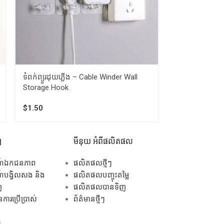
ទំពក់ព្យួរ​ដុយភ្លេីង – Cable Winder Wall
Storage Hook
$
1.50
ៗ
មីនុយ អំពីផលិតផល
ណ៍ឯកជនភាព
ផលិតផលថ្មីៗ
បង្វិលសង និង
ផលិតផលបញ្ចុះតម្លៃ
ញ
ផលិតផលបានទិញ
ការប្រើប្រាស់
ព័ត៌មានថ្មីៗ
ៗ