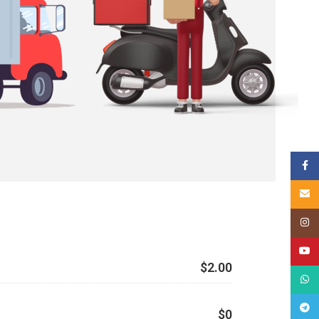
គណនីហ្
Email
Insta
YouT
$2.00
What
Tele
$0