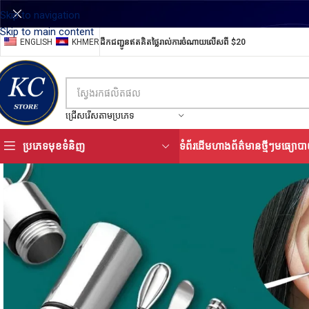
Skip to navigation
Skip to main content
ENGLISH
KHMER
ដឹកជញ្ជូនឥតគិតថ្លៃរាល់ការចំណាយលើសពី $20
ជ្រើសរើសតាមប្រភេទ
ប្រភេទមុខទំនិញ
ទំព័រដើម
ហាង
ព័ត៌មានថ្មីៗ
មធ្យោបា