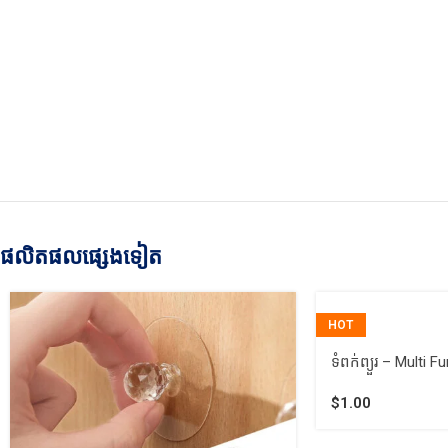
ផលិតផលផ្សេងទៀត
HOT
ទំពក់ព្យួរ – Multi 
$
1.00