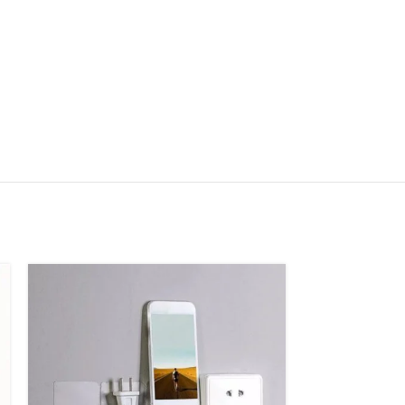
ទំពក់អក្សរ U –
Wall Hook
$
1.50