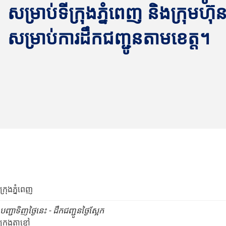
សម្រាប់ទីក្រុងភ្នំពេញ និងក្រុមហ៊ុន 
សម្រាប់ការដឹកជញ្ជូនតាមខេត្ត។
ក្រុងភ្នំពេញ
បញ្ជាទិញថ្ងៃនេះ - ដឹកជញ្ជូនថ្ងៃស្អែក
ក្រុងតាខ្មៅ