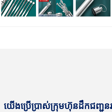
យើងប្រើប្រាស់ក្រុមហ៊ុនដឹកជញ្ជូ