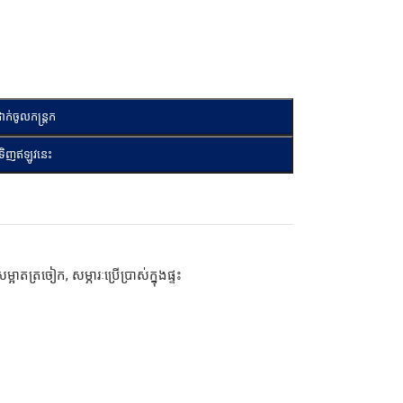
ាក់ចូលកន្ត្រក
ទិញឥឡូវនេះ
្អាតត្រចៀក
,
សម្ភារៈប្រើប្រាស់ក្នុងផ្ទះ