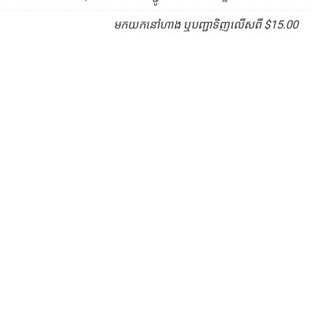
មកយកនៅហាង ឬបញ្ជាទិញលើសពី $15.00