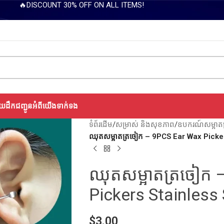
🔥DISCOUNT 30% OFF ON ALL ITEMS!
យដឹកជញ្ជូន
អំពីយើង
ទាក់ទង
ទំព័រដើម
/
សម្រាស់ និងសុខភាព
/
ឧបករណ៍សម្អាត
ឈុតសម្អាតត្រចៀក – 9PCS Ear Wax Picker
ឈុតសម្អាតត្រចៀក 
Pickers Stainless 
$
3.00