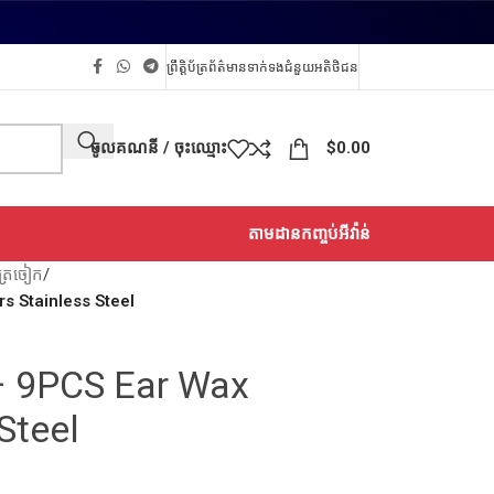
ព្រឹត្តិប័ត្រព័ត៌មាន
ទាក់ទង
ជំនួយអតិថិជន
ចូលគណនី / ចុះឈ្មោះ
$
0.00
តាមដានកញ្ចប់អីវ៉ាន់
ត្រចៀក
/
s Stainless Steel
– 9PCS Ear Wax
Steel