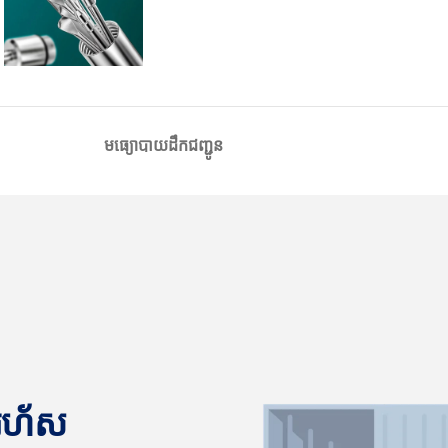
មធ្យោបាយដឹកជញ្ជូន
នរហ័ស