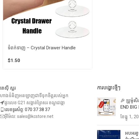
ទំពក់ទាញ – Crystal Drawer Handle
$
1.50
ការបង្ហោះថ្មីៗ
ខេស៊ី ស្តរ
ហាងទំនិញអនឡាញជាទីទុកចិត្តរបស់អ្នក
🎉 ប្រូម៉ូ
ផ្ទះលេខ G21 សង្កាត់ព្រៃសរ ខណ្ឌដង្កោ
END BIG 
លេខទូរស័ព្ទ: 070 37 38 37
អ៊ីម៉ែល: sales@kcstore.net
ខែ​ធ្នូ 1, 2
អបអរខួប