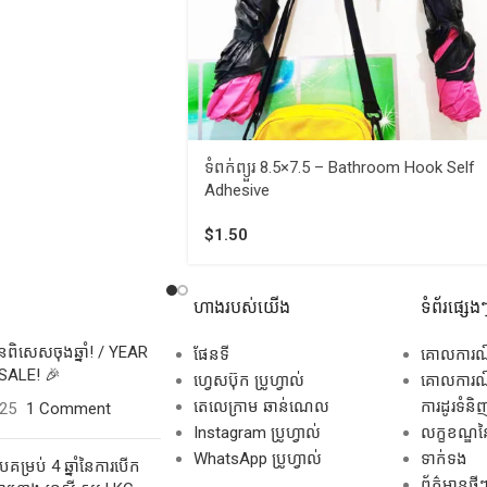
ទំពក់ព្យួរ 8.5×7.5 – Bathroom Hook Self
Adhesive
$
1.50
ហាងរបស់យើង
ទំព័រផ្សេង
សិនពិសេសចុងឆ្នាំ! / YEAR
ផែនទី
គោលការ
SALE! 🎉
ហ្វេសប៊ុក ប្រូហ្វាល់
គោលការណ៍
តេលេក្រាម ឆាន់ណេល
ការដូរទំនិ
025
1 Comment
Instagram ប្រូហ្វាល់
លក្ខខណ្ឌនៃ
WhatsApp ប្រូហ្វាល់
ទាក់ទង
គម្រប់ 4 ឆ្នាំនៃការបើក
ព័ត៌មានថ្មី