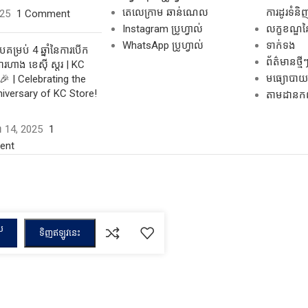
តេលេក្រាម ឆាន់ណេល
ការដូរទំនិ
025
1 Comment
Instagram ប្រូហ្វាល់
លក្ខខណ្ឌនៃ
WhatsApp ប្រូហ្វាល់
ទាក់ទង
គម្រប់ 4 ឆ្នាំនៃការបើក
ព័ត៌មានថ្មី
រហាង ខេស៊ី ស្តរ | KC
មធ្យោបាយដ
🎉 | Celebrating the
niversary of KC Store!
តាមដានកញ្ច
ដា 14, 2025
1
ent
ស
ទិញឥឡូវនេះ