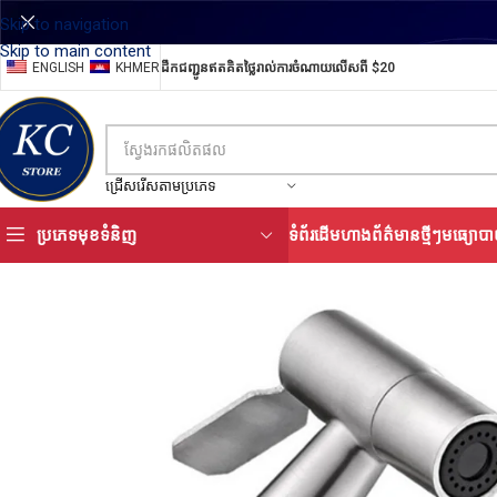
Skip to navigation
Skip to main content
ENGLISH
KHMER
ដឹកជញ្ជូនឥតគិតថ្លៃរាល់ការចំណាយលើសពី $20
ជ្រើសរើសតាមប្រភេទ
ប្រភេទមុខទំនិញ
ទំព័រដើម
ហាង
ព័ត៌មានថ្មីៗ
មធ្យោបា