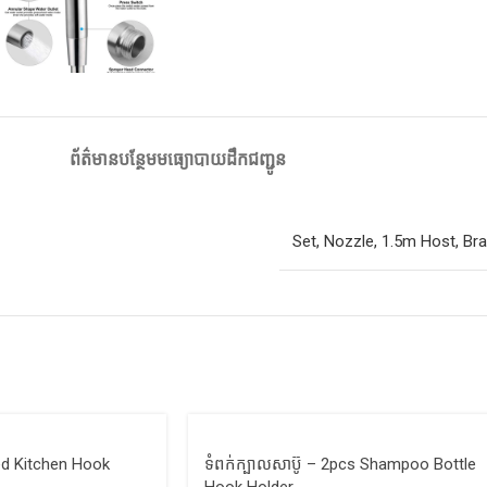
ព័ត៌មានបន្ថែម
មធ្យោបាយដឹកជញ្ជូន
Set
,
Nozzle
,
1.5m Host
,
Bra
ed Kitchen Hook
ទំពក់ក្បាលសាប៊ូ – 2pcs Shampoo Bottle
Hook Holder