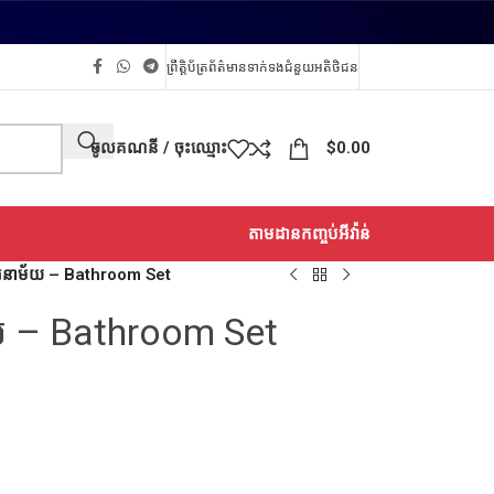
ព្រឹត្តិប័ត្រព័ត៌មាន
ទាក់ទង
ជំនួយអតិថិជន
ចូលគណនី / ចុះឈ្មោះ
$
0.00
តាមដានកញ្ចប់អីវ៉ាន់
ាម័យ – Bathroom Set
– Bathroom Set