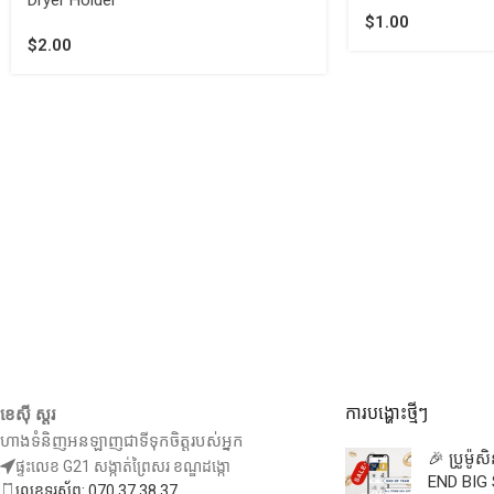
$
1.00
$
2.00
ការបង្ហោះថ្មីៗ
ខេស៊ី ស្តរ
ហាងទំនិញអនឡាញជាទីទុកចិត្តរបស់អ្នក
🎉 ប្រូម៉ូ
ផ្ទះលេខ G21 សង្កាត់ព្រៃសរ ខណ្ឌដង្កោ
END BIG 
លេខទូរស័ព្ទ: 070 37 38 37