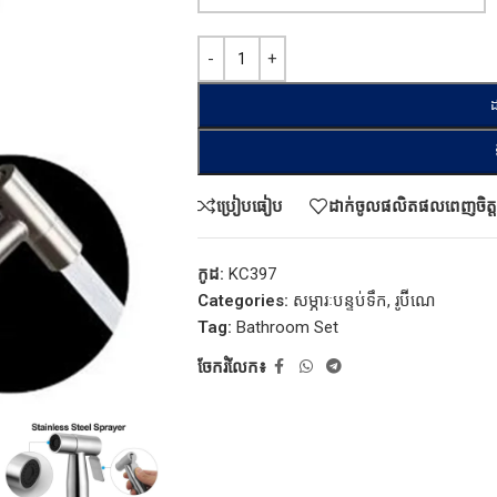
ដ
ប្រៀបធៀប
ដាក់ចូលផលិតផលពេញចិត្ត
កូដ:
KC397
Categories:
សម្ភារៈបន្ទប់ទឹក
,
រូប៊ីណេ
Tag:
Bathroom Set
ចែករំលែក៖