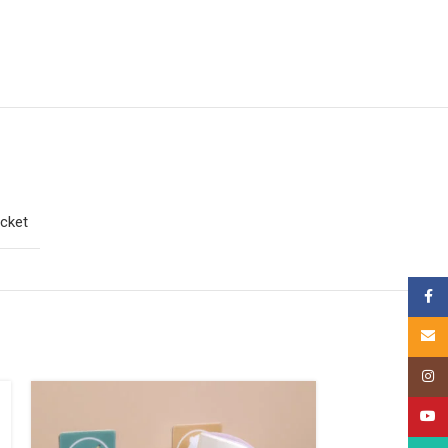
cket
គណនីហ្
Email
Insta
HOT
YouT