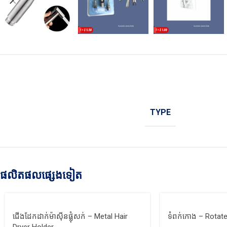
TYPE
ផលិតផលផ្សេងទៀត
ជើងដែកដាក់ម៉ាស៊ីនផ្លុំសក់ – Metal Hair
ទំពក់កោង – Rotat
Dryer Holder