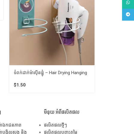
ទំពក់ព្យួរ – 20
What
$
3.00
Tele
ទំពក់ដាក់ម៉ាស៊ីនផ្លុំ – Hair Drying Hanging
$
1.50
ៗ
មីនុយ អំពីផលិតផល
ណ៍ឯកជនភាព
ផលិតផលថ្មីៗ
បង្វិលសង និង
ផលិតផលបញ្ចុះតម្លៃ