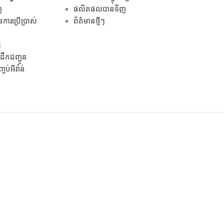
ញ
ផលិតផលបានទិញ
ការប្រើប្រាស់
ព័ត៌មានថ្មីៗ
ៗ
ឹកជញ្ជូន
ប់អីវ៉ាន់