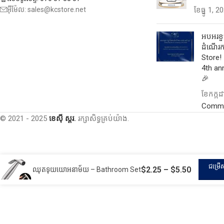
អ៊ីម៉ែល: sales@kcstore.net
ខែ​ធ្នូ 1, 2
អបអរខួប
ដំណើរកា
Store! 
4th an
🎉
ខែ​កក្ក
Comm
© 2021 - 2025
ខេស៊ី ស្តរ.
រក្សាសិទ្ធគ្រប់យ៉ាង.
ជម្រើ
$
2.25
–
$
5.50
ឈុតទុយយោអនាម័យ – Bathroom Set