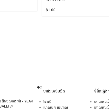
$
1.00
ហាងរបស់យើង
ទំព័រផ្សេង
សិនពិសេសចុងឆ្នាំ! / YEAR
ផែនទី
គោលការ
SALE! 🎉
ហ្វេសប៊ុក ប្រូហ្វាល់
គោលការណ៍