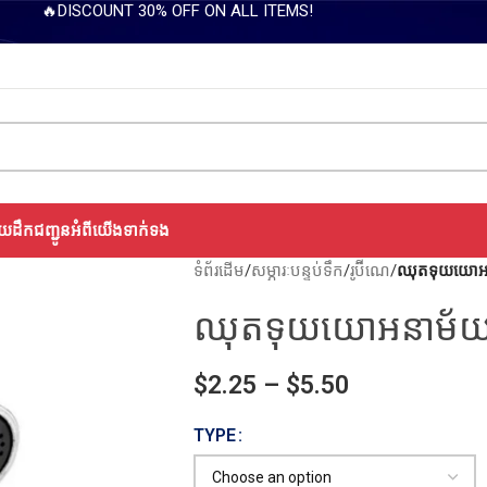
🔥DISCOUNT 30% OFF ON ALL ITEMS!
យដឹកជញ្ជូន
អំពីយើង
ទាក់ទង
ទំព័រដើម
/
សម្ភារៈបន្ទប់ទឹក
/
រូប៊ីណេ
/
ឈុតទុយយោអន
ឈុតទុយយោអនាម័យ 
$
2.25
–
$
5.50
TYPE