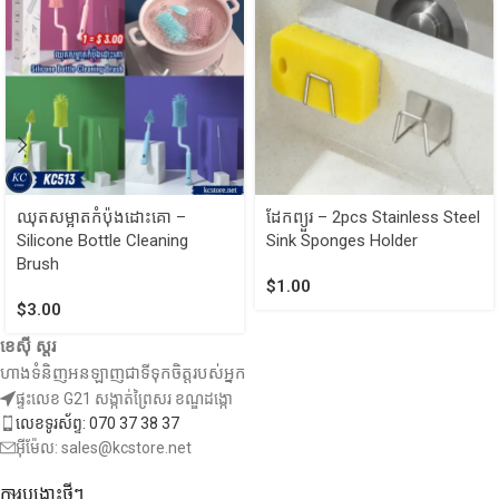
ឈុតសម្អាតកំប៉ុងដោះគោ –
ដែកព្យួរ​ – 2pcs Stainless Steel
Silicone Bottle Cleaning
Sink Sponges Holder
Brush
$
1.00
$
3.00
ខេស៊ី ស្តរ
ហាងទំនិញអនឡាញជាទីទុកចិត្តរបស់អ្នក
ផ្ទះលេខ G21 សង្កាត់ព្រៃសរ ខណ្ឌដង្កោ
លេខទូរស័ព្ទ: 070 37 38 37
អ៊ីម៉ែល: sales@kcstore.net
ការបង្ហោះថ្មីៗ