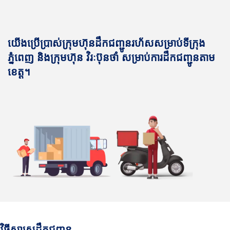
យើងប្រើប្រាស់ក្រុមហ៊ុនដឹកជញ្ជូនរហ័សសម្រាប់ទីក្រុង
ភ្នំពេញ និងក្រុមហ៊ុន វិរៈប៊ុនថាំ សម្រាប់ការដឹកជញ្ជូនតាម
ខេត្ត។
វិធីសាស្រ្តដឹកជញ្ជូន