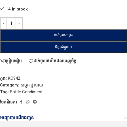
14 in stock
ដាក់ចូលកន្ត្រក
ទិញឥឡូវនេះ
ប្រៀបធៀប
ដាក់ចូលផលិតផលពេញចិត្ត
កូដ:
KC942
Category:
សម្ភារៈផ្ទះបាយ
Tag:
Bottle Condiment
ចែករំលែក៖
មធ្យោបាយដឹកជញ្ជូន