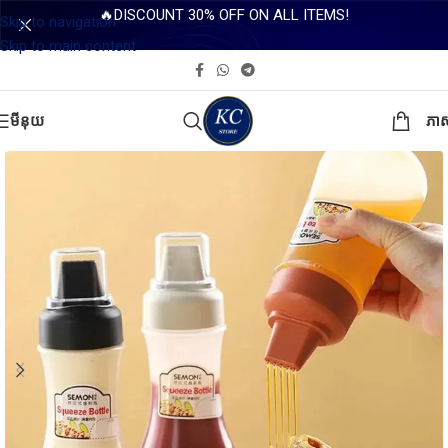
🔥DISCOUNT 30% OFF ON ALL ITEMS!
Skip to navigation
Skip to main content
មីនុយ
ភា