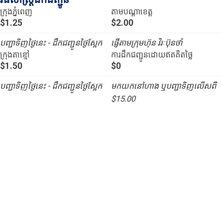
ក្រុងភ្នំពេញ
តាមបណ្ដាខេត្ត
$1.25
$2.00
បញ្ជាទិញថ្ងៃនេះ - ដឹកជញ្ជូនថ្ងៃស្អែក
ផ្ញើតាមក្រុមហ៊ុន វិរៈប៊ុនថាំ
ក្រុងតាខ្មៅ
ការដឹកជញ្ជូនដោយឥតគិតថ្លៃ
$1.50
$0
បញ្ជាទិញថ្ងៃនេះ - ដឹកជញ្ជូនថ្ងៃស្អែក
មកយកនៅហាង ឬបញ្ជាទិញលើសពី
$15.00