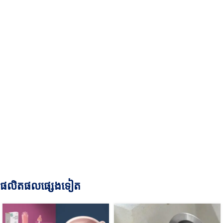
ផលិតផលផ្សេងទៀត