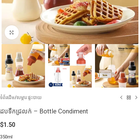
Click to enlarge
ទំព័រដើម
/
សម្ភារៈផ្ទះបាយ
ដបទឹកជ្រលក់​ – Bottle Condiment
$
1.50
350ml