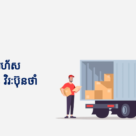
នរហ័ស
វិរៈប៊ុនថាំ