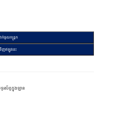
ាក់ចូលកន្ត្រក
ទិញឥឡូវនេះ
ទូរស័ព្ទក្នុងឡាន