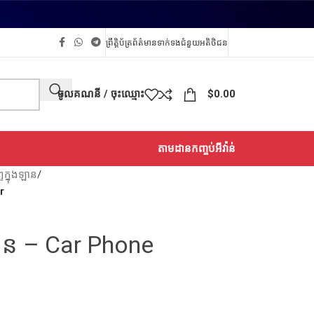
ព្រឹត្តិប័ត្រព័ត៌មាន
ទាក់ទង
ជំនួយអតិថិជន
ចូលគណនី / ចុះឈ្មោះ
$
0.00
តាមដានកញ្ចប់អីវ៉ាន់
្ទក្នុងឡាន
/
r
ុងឡាន – Car Phone