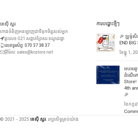
ការបង្ហោះថ្មីៗ
ខេស៊ី ស្តរ
ហាងទំនិញអនឡាញជាទីទុកចិត្តរបស់អ្នក
🎉 ប្រូម៉ូ
ផ្ទះលេខ G21 សង្កាត់ព្រៃសរ ខណ្ឌដង្កោ
END BIG 
លេខទូរស័ព្ទ: 070 37 38 37
អ៊ីម៉ែល: sales@kcstore.net
ខែ​ធ្នូ 1, 2
អបអរខួប
ដំណើរកា
Store! 
4th an
🎉
ខែ​កក្ក
Comm
© 2021 - 2025
ខេស៊ី ស្តរ.
រក្សាសិទ្ធគ្រប់យ៉ាង.