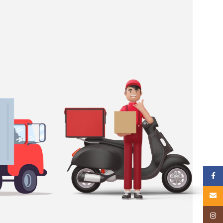
គណនីហ្
Email
Insta