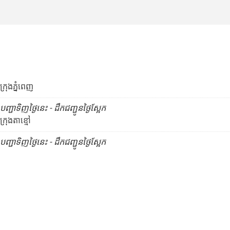
ក្រុងភ្នំពេញ
បញ្ជាទិញថ្ងៃនេះ - ដឹកជញ្ជូនថ្ងៃស្អែក
ក្រុងតាខ្មៅ
បញ្ជាទិញថ្ងៃនេះ - ដឹកជញ្ជូនថ្ងៃស្អែក