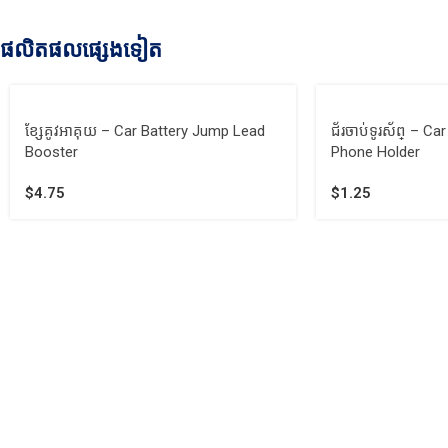
ផលិតផលផ្សេងទៀត
ខ្សែគូវអាគុយ​ – Car Battery Jump Lead
ជ័រចាប់ទូរស័ព្ – C
Booster
Phone Holder
$
4.75
$
1.25