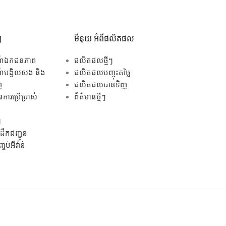
ៗ
មីនុយ អំពីផលិតផល
ណ៍ឯកជនភាព
ផលិតផលថ្មីៗ
បង្វិលសង និង
ផលិតផលបញ្ចុះតម្លៃ
ញ
ផលិតផលបានទិញ
ការប្រើប្រាស់
ព័ត៌មានថ្មីៗ
ៗ
ឹកជញ្ជូន
ប់អីវ៉ាន់