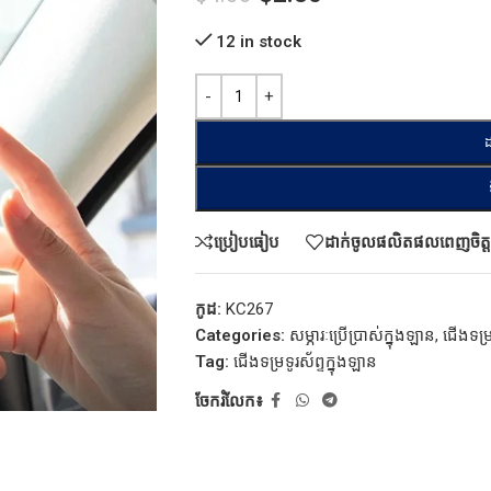
12 in stock
ដ
ប្រៀបធៀប
ដាក់ចូលផលិតផលពេញចិត្ត
កូដ:
KC267
Categories:
សម្ភារៈប្រើប្រាស់ក្នុងឡាន
,
ជើងទម្រ
Tag:
ជើងទម្រទូរស័ព្ទក្នុងឡាន
ចែករំលែក៖