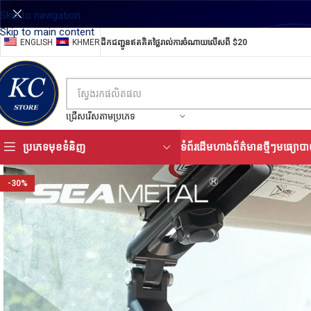
Skip to navigation
Skip to main content
ENGLISH
KHMER
ដឹកជញ្ជូនឥតគិតថ្លៃរាល់ការចំណាយលើសពី $20
ជ្រើសរើសតាមប្រភេទ
ប្រភេទមុខទំនិញ
ទំព័រដើម
ហាង
ព័ត៌មានថ្មីៗ
មធ្យោបា
-30%