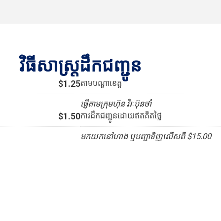
វិធីសាស្រ្តដឹកជញ្ជូន
$1.25
តាមបណ្ដាខេត្ត
ផ្ញើតាមក្រុមហ៊ុន វិរៈប៊ុនថាំ
$1.50
ការដឹកជញ្ជូនដោយឥតគិតថ្លៃ
មកយកនៅហាង ឬបញ្ជាទិញលើសពី $15.00