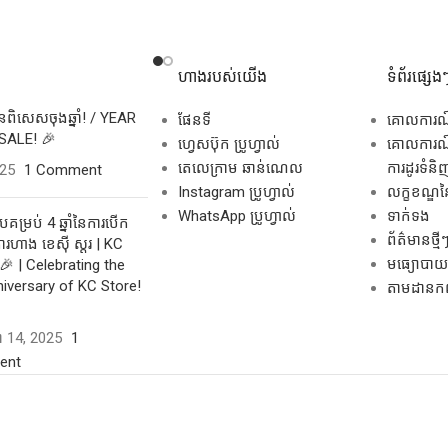
ហាងរបស់យើង
ទំព័រផ្សេង
សិនពិសេសចុងឆ្នាំ! / YEAR
ផែនទី
គោលការ
SALE! 🎉
ហ្វេសប៊ុក ប្រូហ្វាល់
គោលការណ៍
តេលេក្រាម ឆាន់ណេល
ការដូរទំនិ
025
1 Comment
Instagram ប្រូហ្វាល់
លក្ខខណ្ឌនៃ
WhatsApp ប្រូហ្វាល់
ទាក់ទង
គម្រប់ 4 ឆ្នាំនៃការបើក
ព័ត៌មានថ្មី
រហាង ខេស៊ី ស្តរ | KC
មធ្យោបាយដ
🎉 | Celebrating the
niversary of KC Store!
តាមដានកញ្ច
ដា 14, 2025
1
ent