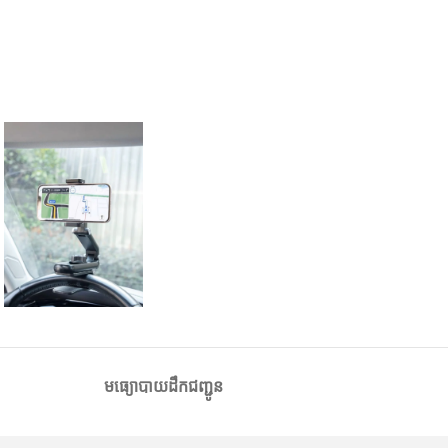
មធ្យោបាយដឹកជញ្ជូន