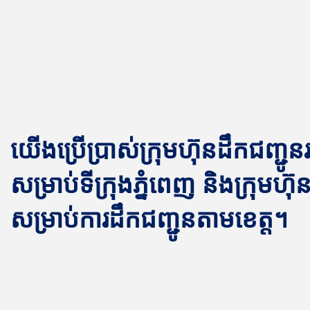
យើងប្រើប្រាស់ក្រុមហ៊ុនដឹកជញ្ជូ
សម្រាប់ទីក្រុងភ្នំពេញ និងក្រុមហ៊ុន 
សម្រាប់ការដឹកជញ្ជូនតាមខេត្ត។