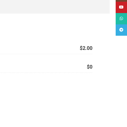
YouT
What
Tele
$2.00
$0