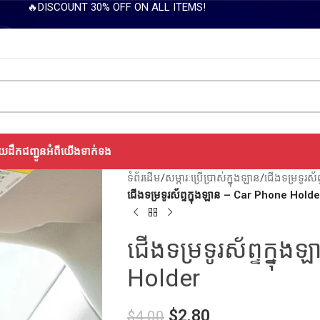
🔥DISCOUNT 30% OFF ON ALL ITEMS!
យដឹកជញ្ជូន
អំពីយើង
ទាក់ទង
ទំព័រដើម
/
សម្ភារៈប្រើប្រាស់ក្នុងឡាន
/
ជើងទម្រទូរស័ព
ជេីងទម្រទូរស័ព្ទ​ក្នុងឡាន – Car Phone Holde
ជេីងទម្រទូរស័ព្ទ​ក្ន
Holder
$
2.80
$
4.00