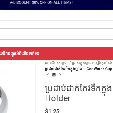
🔥DISCOUNT 30% OFF ON ALL ITEMS!
យដឹកជញ្ជូន
អំពីយើង
ទាក់ទង
ទំព័រដើម
/
សម្ភារៈប្រើប្រាស់ក្នុងឡាន
/
គ្រឿងតុបតែងក
ប្រដាប់ដាក់កែវទឹកក្នុងឡាន – Car Water Cu
ប្រដាប់ដាក់កែវទឹកក
Holder
$
1.25