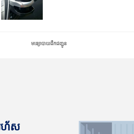
មធ្យោបាយដឹកជញ្ជូន
នរហ័ស