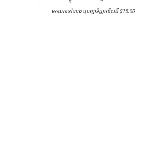
មកយកនៅហាង ឬបញ្ជាទិញលើសពី $15.00