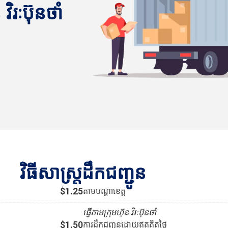
វិរៈប៊ុនថាំ
វិធីសាស្រ្តដឹកជញ្ជូន
$1.25
តាមបណ្ដាខេត្ត
ផ្ញើតាមក្រុមហ៊ុន វិរៈប៊ុនថាំ
$1.50
ការដឹកជញ្ជូនដោយឥតគិតថ្លៃ