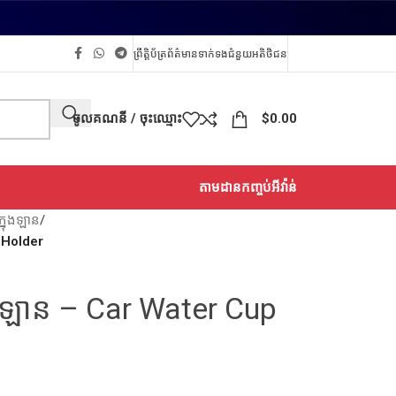
ព្រឹត្តិប័ត្រព័ត៌មាន
ទាក់ទង
ជំនួយអតិថិជន
ចូលគណនី / ចុះឈ្មោះ
$
0.00
តាមដានកញ្ចប់អីវ៉ាន់
្នុងឡាន
/
p Holder
្នុងឡាន – Car Water Cup