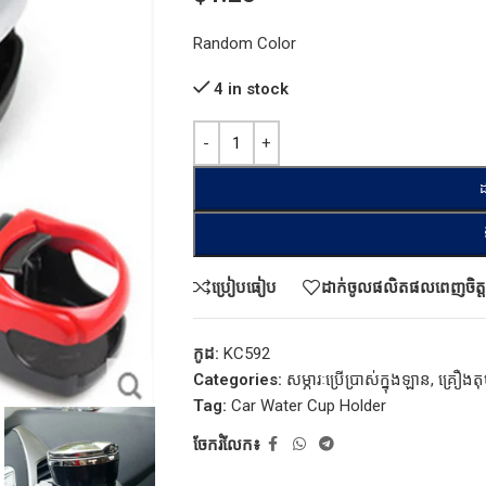
Random Color
4 in stock
ដ
ប្រៀបធៀប
ដាក់ចូលផលិតផលពេញចិត្ត
កូដ:
KC592
Categories:
សម្ភារៈប្រើប្រាស់ក្នុងឡាន
,
គ្រឿងត
Tag:
Car Water Cup Holder
ចែករំលែក៖