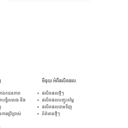
ៗ
មីនុយ អំពីផលិតផល
ណ៍ឯកជនភាព
ផលិតផលថ្មីៗ
បង្វិលសង និង
ផលិតផលបញ្ចុះតម្លៃ
ញ
ផលិតផលបានទិញ
ការប្រើប្រាស់
ព័ត៌មានថ្មីៗ
ៗ