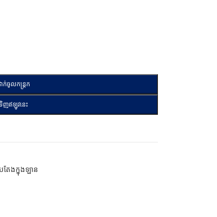
ាក់ចូលកន្ត្រក
ទិញឥឡូវនេះ
ុបតែងក្នុងឡាន