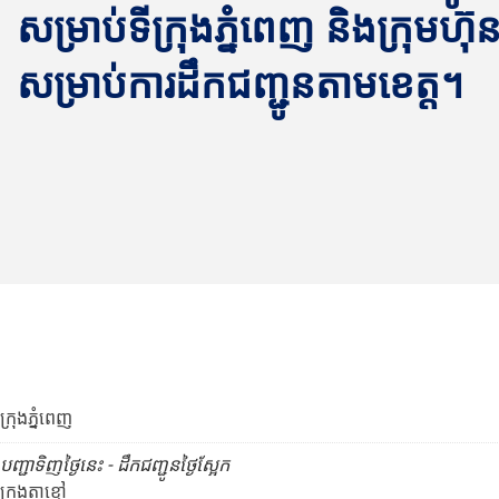
សម្រាប់ទីក្រុងភ្នំពេញ និងក្រុមហ៊ុន 
សម្រាប់ការដឹកជញ្ជូនតាមខេត្ត។
ក្រុងភ្នំពេញ
បញ្ជាទិញថ្ងៃនេះ - ដឹកជញ្ជូនថ្ងៃស្អែក
ក្រុងតាខ្មៅ