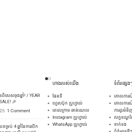
ហាងរបស់យើង
ទំព័រផ្សេង
សិនពិសេសចុងឆ្នាំ! / YEAR
ផែនទី
គោលការ
SALE! 🎉
ហ្វេសប៊ុក ប្រូហ្វាល់
គោលការណ៍
តេលេក្រាម ឆាន់ណេល
ការដូរទំនិ
025
1 Comment
Instagram ប្រូហ្វាល់
លក្ខខណ្ឌនៃ
WhatsApp ប្រូហ្វាល់
ទាក់ទង
គម្រប់ 4 ឆ្នាំនៃការបើក
ព័ត៌មានថ្មី