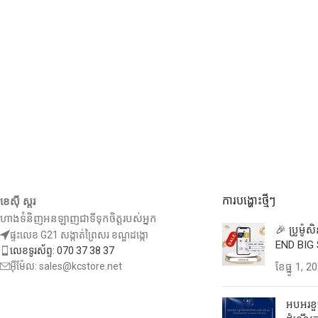
ការបង្ហោះថ្មីៗ
ខេស៊ី ស្តរ
ហាងទំនិញអនឡាញជាទីទុកចិត្តរបស់អ្នក
🎉 ប្រូម៉ូ
ផ្ទះលេខ G21 សង្កាត់ព្រៃសរ ខណ្ឌដង្កោ
END BIG 
លេខទូរស័ព្ទ: 070 37 38 37
អ៊ីម៉ែល: sales@kcstore.net
ខែ​ធ្នូ 1, 2
អបអរខួប