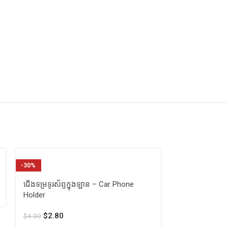
-30%
ដាក់កែវទឹក និងព្យ
Headrest Hook
ជើងទម្រទូរស័ព្ទក្នុងឡាន – Car Phone
Holder
$
3.00
$
2.80
$
4.00