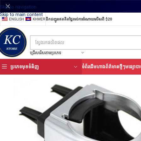
Skip to navigation
Skip to main content
ENGLISH
KHMER
ដឹកជញ្ជូនឥតគិតថ្លៃរាល់ការចំណាយលើសពី $20
ជ្រើសរើសតាមប្រភេទ
ប្រភេទមុខទំនិញ
ទំព័រដើម
ហាង
ព័ត៌មានថ្មីៗ
មធ្យោបា