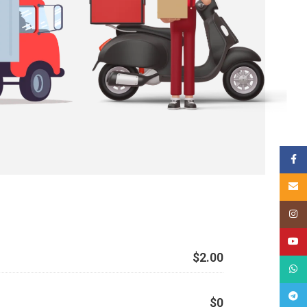
គណនីហ្
Email
Insta
YouT
$2.00
What
Tele
$0