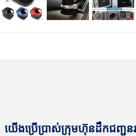
យើងប្រើប្រាស់ក្រុមហ៊ុនដឹកជញ្ជូ