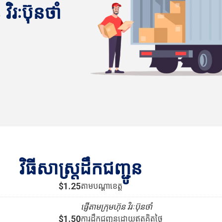
វិរៈប៊ុនថាំ
វិធីសាស្រ្តដឹកជញ្ជូន
$1.25
តាមបណ្ដាខេត្ត
ផ្ញើតាមក្រុមហ៊ុន វិរៈប៊ុនថាំ
$1.50
ការដឹកជញ្ជូនដោយឥតគិតថ្លៃ