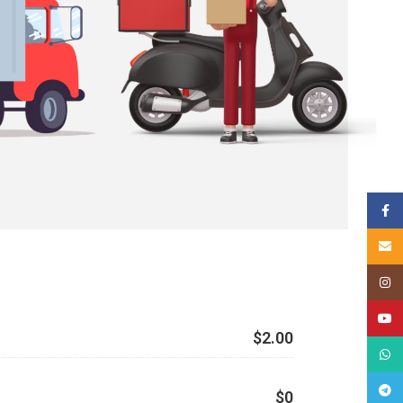
គណនីហ្
Email
Insta
YouT
$2.00
What
Tele
$0