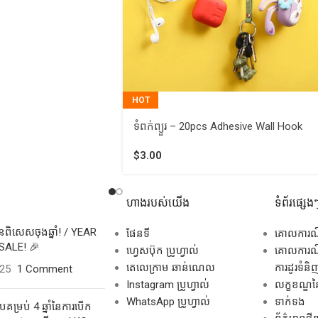
HOT
ទំពក់ព្យួរ – 20pcs Adhesive Wall Hook
$
3.00
ហាងរបស់យើង
ទំព័រផ្សេង
សិនពិសេសចុងឆ្នាំ! / YEAR
ផែនទី
គោលការ
SALE! 🎉
ហ្វេសប៊ុក ប្រូហ្វាល់
គោលការណ៍
តេលេក្រាម ឆាន់ណេល
ការដូរទំនិ
025
1 Comment
Instagram ប្រូហ្វាល់
លក្ខខណ្ឌនៃ
WhatsApp ប្រូហ្វាល់
ទាក់ទង
គម្រប់ 4 ឆ្នាំនៃការបើក