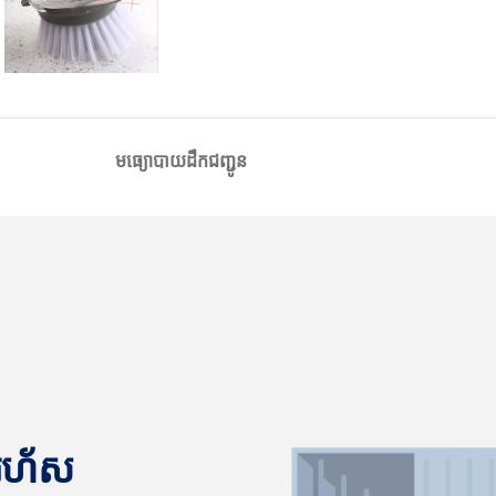
មធ្យោបាយដឹកជញ្ជូន
នរហ័ស