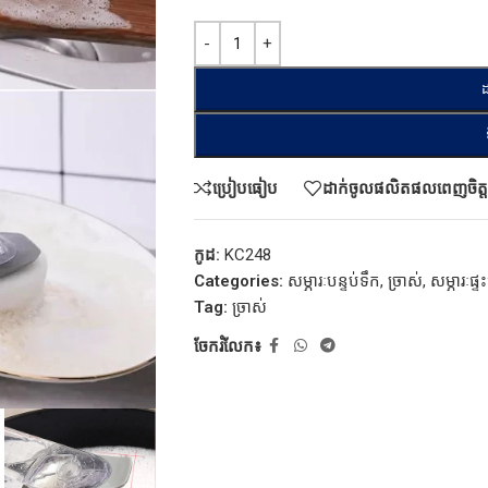
ដ
ប្រៀបធៀប
ដាក់ចូលផលិតផលពេញចិត្ត
កូដ:
KC248
Categories:
សម្ភារៈបន្ទប់ទឹក
,
ច្រាស់
,
សម្ភារៈផ្
Tag:
ច្រាស់
ចែករំលែក៖