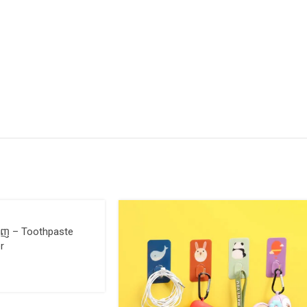
សធ្មេញ – Toothpaste
r