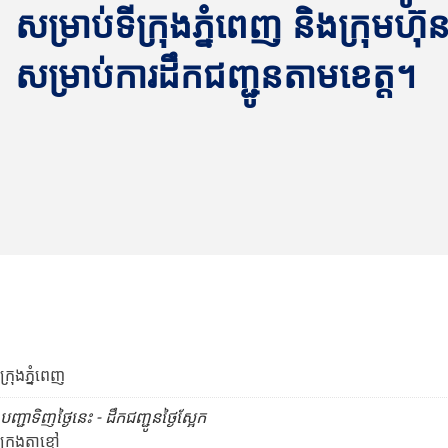
សម្រាប់ទីក្រុងភ្នំពេញ និងក្រុមហ៊ុន 
សម្រាប់ការដឹកជញ្ជូនតាមខេត្ត។
ក្រុងភ្នំពេញ
បញ្ជាទិញថ្ងៃនេះ - ដឹកជញ្ជូនថ្ងៃស្អែក
ក្រុងតាខ្មៅ