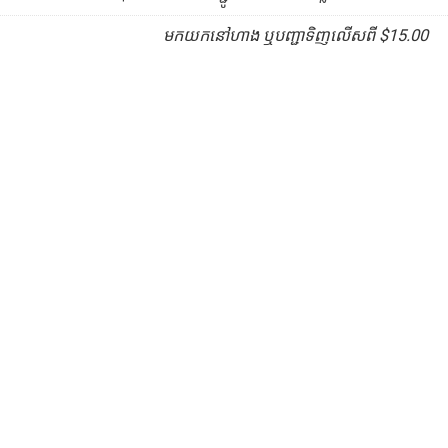
មកយកនៅហាង ឬបញ្ជាទិញលើសពី $15.00