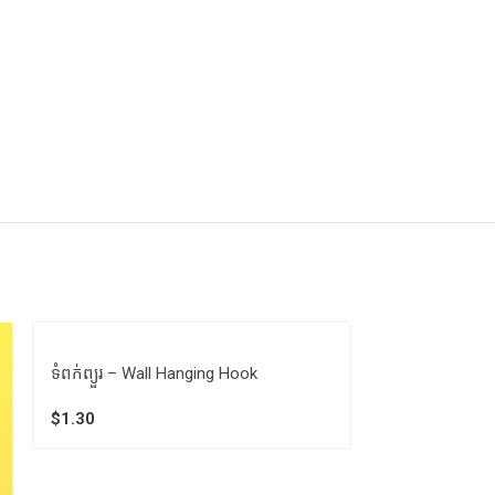
ទំពក់ព្យួរ – Wall Hanging Hook
ទំពក់ព្យួរ 7.5×
Hook
$
1.30
$
1.50