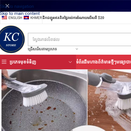
Skip to navigation
Skip to main content
ENGLISH
KHMER
ដឹកជញ្ជូនឥតគិតថ្លៃរាល់ការចំណាយលើសពី $20
ជ្រើសរើសតាមប្រភេទ
ប្រភេទមុខទំនិញ
ទំព័រដើម
ហាង
ព័ត៌មានថ្មីៗ
មធ្យោបា