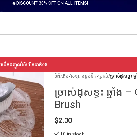
🔥DISCOUNT 30% OFF ON ALL ITEMS!
យដឹកជញ្ជូន
អំពីយើង
ទាក់ទង
ទំព័រដើម
/
សម្ភារៈបន្ទប់ទឹក
/
ច្រាស់
/
ច្រាស់ដុសខ្ទះ
ច្រាស់ដុសខ្ទះ​ ឆ្នាំ
Brush
$
2.00
10 in stock