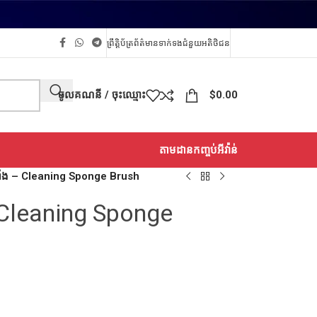
ព្រឹត្តិប័ត្រព័ត៌មាន
ទាក់ទង
ជំនួយអតិថិជន
ចូលគណនី / ចុះឈ្មោះ
$
0.00
តាមដានកញ្ចប់អីវ៉ាន់
​ ឆ្នាំង – Cleaning Sponge Brush
ង – Cleaning Sponge