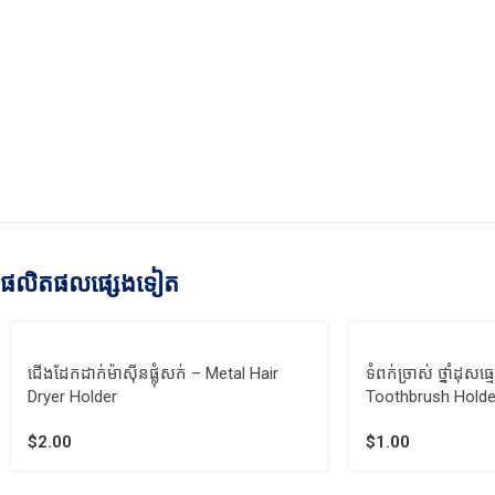
ផលិតផលផ្សេងទៀត
ជើងដែកដាក់ម៉ាស៊ីនផ្លុំសក់ – Metal Hair
ទំពក់ច្រាស់​ ថ្នាំដុ
Dryer Holder
Toothbrush Holde
$
2.00
$
1.00