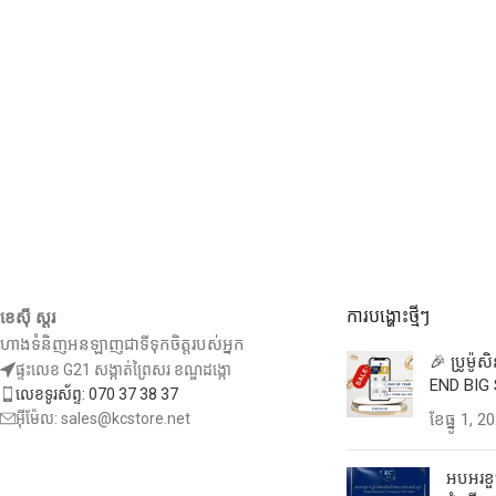
ការបង្ហោះថ្មីៗ
ខេស៊ី ស្តរ
ហាងទំនិញអនឡាញជាទីទុកចិត្តរបស់អ្នក
🎉 ប្រូម៉ូ
ផ្ទះលេខ G21 សង្កាត់ព្រៃសរ ខណ្ឌដង្កោ
END BIG 
លេខទូរស័ព្ទ: 070 37 38 37
អ៊ីម៉ែល: sales@kcstore.net
ខែ​ធ្នូ 1, 2
អបអរខួប