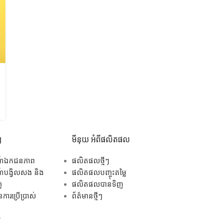
ៗ
មីនុយ អំពីផលិតផល
ណ៍ឯកជនភាព
ផលិតផលថ្មីៗ
បង្វិលសង និង
ផលិតផលបញ្ចុះតម្លៃ
ញ
ផលិតផលបានទិញ
ការប្រើប្រាស់
ព័ត៌មានថ្មីៗ