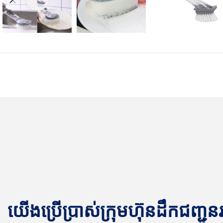
យើងប្រើប្រាស់ក្រុមហ៊ុនដឹកជញ្ជូ