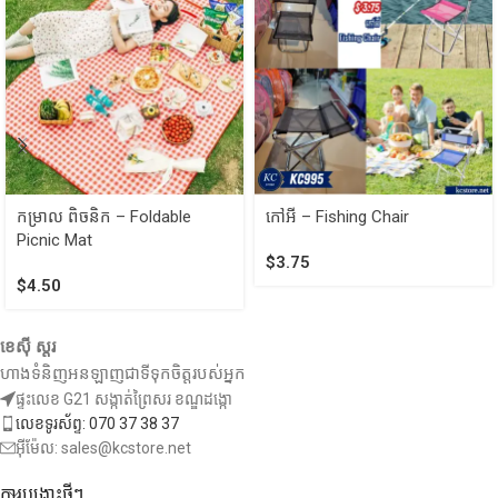
កម្រាល ពិចនិក – Foldable
កៅអី – Fishing Chair
Picnic Mat
$
3.75
$
4.50
ខេស៊ី ស្តរ
ហាងទំនិញអនឡាញជាទីទុកចិត្តរបស់អ្នក
ផ្ទះលេខ G21 សង្កាត់ព្រៃសរ ខណ្ឌដង្កោ
លេខទូរស័ព្ទ: 070 37 38 37
អ៊ីម៉ែល: sales@kcstore.net
ការបង្ហោះថ្មីៗ