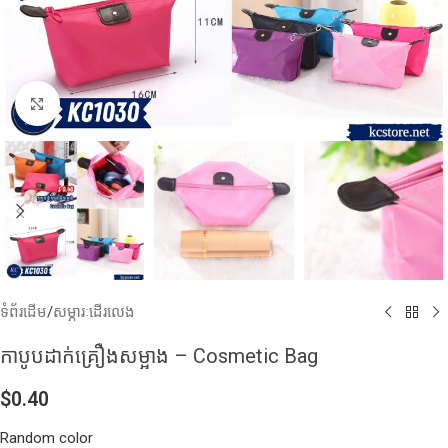
Click to enlarge
ទំព័រដើម
/
សម្ភារៈដើរលេង
កាបូបដាក់គ្រឿងសម្អាង – Cosmetic Bag
$
0.40
Random color