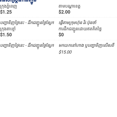
ក្រុងភ្នំពេញ
តាមបណ្ដាខេត្ត
$1.25
$2.00
បញ្ជាទិញថ្ងៃនេះ - ដឹកជញ្ជូនថ្ងៃស្អែក
ផ្ញើតាមក្រុមហ៊ុន វិរៈប៊ុនថាំ
ក្រុងតាខ្មៅ
ការដឹកជញ្ជូនដោយឥតគិតថ្លៃ
$1.50
$0
បញ្ជាទិញថ្ងៃនេះ - ដឹកជញ្ជូនថ្ងៃស្អែក
មកយកនៅហាង ឬបញ្ជាទិញលើសពី
$15.00