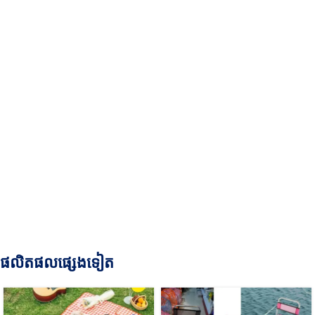
ផលិតផលផ្សេងទៀត