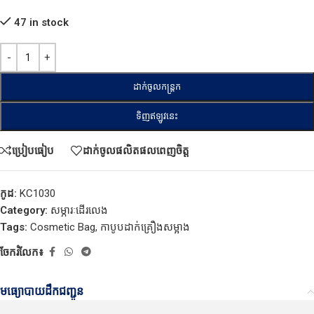
47 in stock
ដាក់ចូលកន្ត្រក
ទិញឥឡូវនេះ
ប្រៀបធៀប
ដាក់ចូលផលិតផលពេញចិត្ត
កូដ:
KC1030
Category:
សម្ភារៈដើរលេង
Tags:
Cosmetic Bag
,
កាបូបដាក់គ្រឿងសម្អាង
ចែករំលែក៖
មធ្យោបាយដឹកជញ្ជូន