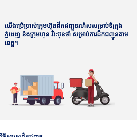
យើងប្រើប្រាស់ក្រុមហ៊ុនដឹកជញ្ជូនរហ័សសម្រាប់ទីក្រុង
ភ្នំពេញ និងក្រុមហ៊ុន វិរៈប៊ុនថាំ សម្រាប់ការដឹកជញ្ជូនតាម
ខេត្ត។
វិធីសាស្រ្តដឹកជញ្ជូន