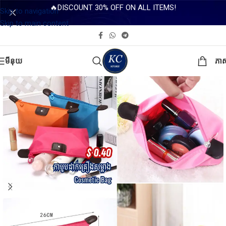
🔥DISCOUNT 30% OFF ON ALL ITEMS!
Skip to navigation
Skip to main content
មីនុយ
ភា