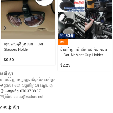
HOT
ឃ្នាបគាបប្រើក្នុងឡាន – Car
Glasses Holder
ជ័រចាប់ស្លាបម៉ាស៊ីនត្រជាក់ដាក់ដប
– Car Air Vent Cup Holder
$
0.50
$
2.25
ខេស៊ី ស្តរ
ហាងទំនិញអនឡាញជាទីទុកចិត្តរបស់អ្នក
ផ្ទះលេខ G21 សង្កាត់ព្រៃសរ ខណ្ឌដង្កោ
លេខទូរស័ព្ទ: 070 37 38 37
អ៊ីម៉ែល: sales@kcstore.net
ការបង្ហោះថ្មីៗ