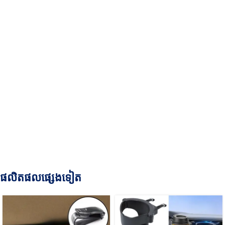
ផលិតផលផ្សេងទៀត