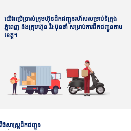
យើងប្រើប្រាស់ក្រុមហ៊ុនដឹកជញ្ជូនរហ័សសម្រាប់ទីក្រុង
ភ្នំពេញ និងក្រុមហ៊ុន វិរៈប៊ុនថាំ សម្រាប់ការដឹកជញ្ជូនតាម
ខេត្ត។
វិធីសាស្រ្តដឹកជញ្ជូន