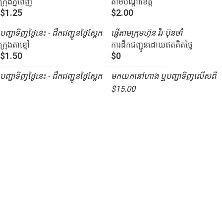
ក្រុងភ្នំពេញ
តាមបណ្ដាខេត្ត
$1.25
$2.00
បញ្ជាទិញថ្ងៃនេះ - ដឹកជញ្ជូនថ្ងៃស្អែក
ផ្ញើតាមក្រុមហ៊ុន វិរៈប៊ុនថាំ
ក្រុងតាខ្មៅ
ការដឹកជញ្ជូនដោយឥតគិតថ្លៃ
$1.50
$0
បញ្ជាទិញថ្ងៃនេះ - ដឹកជញ្ជូនថ្ងៃស្អែក
មកយកនៅហាង ឬបញ្ជាទិញលើសពី
$15.00