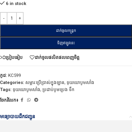
6 in stock
ដាក់ចូលកន្ត្រក
ទិញឥឡូវនេះ
ប្រៀបធៀប
ដាក់ចូលផលិតផលពេញចិត្ត
កូដ:
KC599
Categories:
សម្ភារៈប្រើប្រាស់ក្នុងឡាន
,
ទុយយោបូមសាំង
Tags:
ទុយយោបូមសាំង
,
ប្រដាប់បូមប្រេង ទឹក
ចែករំលែក៖
មធ្យោបាយដឹកជញ្ជូន