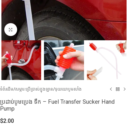
Click to enlarge
ទំព័រដើម
/
សម្ភារៈប្រើប្រាស់ក្នុងឡាន
/
ទុយយោបូមសាំង
ប្រដាប់បូមប្រេង ទឹក – Fuel Transfer Sucker Hand
Pump
$
2.00