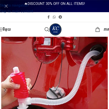
🔥DISCOUNT 30% OFF ON ALL ITEMS!
Skip to navigation
Skip to main content
មីនុយ
ភា