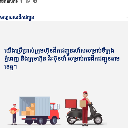
ចែករំលែក៖
មធ្យោបាយដឹកជញ្ជូន
យើងប្រើប្រាស់ក្រុមហ៊ុនដឹកជញ្ជូនរហ័សសម្រាប់ទីក្រុង
ភ្នំពេញ និងក្រុមហ៊ុន វិរៈប៊ុនថាំ សម្រាប់ការដឹកជញ្ជូនតាម
ខេត្ត។