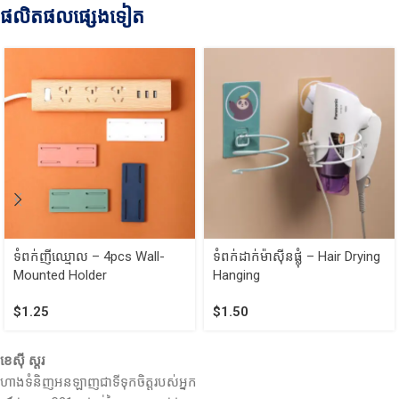
ផលិតផលផ្សេងទៀត
ទំពក់ញីឈ្មោល – 4pcs Wall-
ទំពក់ដាក់ម៉ាស៊ីនផ្លុំ – Hair Drying
Mounted Holder
Hanging
$
1.25
$
1.50
ខេស៊ី ស្តរ
ហាងទំនិញអនឡាញជាទីទុកចិត្តរបស់អ្នក