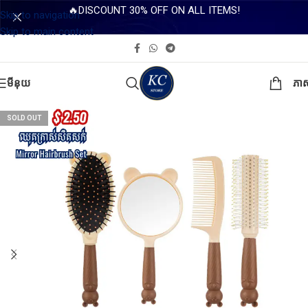
🔥DISCOUNT 30% OFF ON ALL ITEMS!
Skip to navigation
Skip to main content
មីនុយ
ភា
SOLD OUT