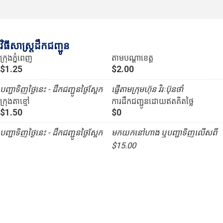
វិធីសាស្រ្តដឹកជញ្ជូន
ក្រុងភ្នំពេញ
តាមបណ្ដាខេត្ត
$1.25
$2.00
បញ្ជាទិញថ្ងៃនេះ - ដឹកជញ្ជូនថ្ងៃស្អែក
ផ្ញើតាមក្រុមហ៊ុន វិរៈប៊ុនថាំ
ក្រុងតាខ្មៅ
ការដឹកជញ្ជូនដោយឥតគិតថ្លៃ
$1.50
$0
បញ្ជាទិញថ្ងៃនេះ - ដឹកជញ្ជូនថ្ងៃស្អែក
មកយកនៅហាង ឬបញ្ជាទិញលើសពី
$15.00