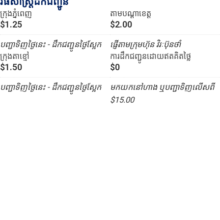
វិធីសាស្រ្តដឹកជញ្ជូន
ក្រុងភ្នំពេញ
តាមបណ្ដាខេត្ត
$1.25
$2.00
បញ្ជាទិញថ្ងៃនេះ - ដឹកជញ្ជូនថ្ងៃស្អែក
ផ្ញើតាមក្រុមហ៊ុន វិរៈប៊ុនថាំ
ក្រុងតាខ្មៅ
ការដឹកជញ្ជូនដោយឥតគិតថ្លៃ
$1.50
$0
បញ្ជាទិញថ្ងៃនេះ - ដឹកជញ្ជូនថ្ងៃស្អែក
មកយកនៅហាង ឬបញ្ជាទិញលើសពី
$15.00