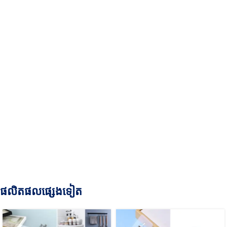
ផលិតផលផ្សេងទៀត