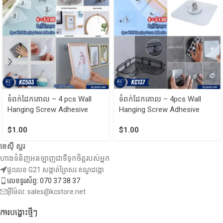
ទំពក់ដែកគោល – 4 pcs Wall
ទំពក់ដែកគោល – 4pcs Wall
Hanging Screw Adhesive
Hanging Screw Adhesive
$
1.00
$
1.00
ខេស៊ី ស្តរ
ហាងទំនិញអនឡាញជាទីទុកចិត្តរបស់អ្នក
ផ្ទះលេខ G21 សង្កាត់ព្រៃសរ ខណ្ឌដង្កោ
លេខទូរស័ព្ទ: 070 37 38 37
អ៊ីម៉ែល: sales@kcstore.net
ការបង្ហោះថ្មីៗ