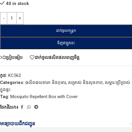
40 in stock
ដាក់ចូលកន្ត្រក
ទិញឥឡូវនេះ
ប្រៀបធៀប
ដាក់ចូលផលិតផលពេញចិត្ត
កូដ:
KC562
Categories:
ផលិតផលទារក និងកុមារ
,
សម្រាស់ និងសុខភាព
,
សម្ភារៈប្រើប្រាស់
ក្នុងផ្ទះ
Tag:
Mosquito Repellent Box with Cover
ចែករំលែក៖
មធ្យោបាយដឹកជញ្ជូន