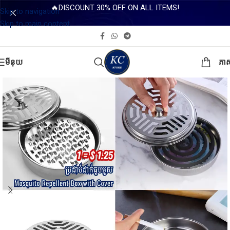
🔥DISCOUNT 30% OFF ON ALL ITEMS!
Skip to navigation
Skip to main content
មីនុយ
ភា