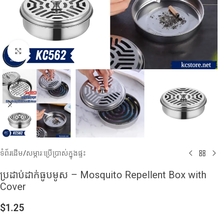
Click to enlarge
ទំព័រដើម
/
សម្ភារៈប្រើប្រាស់ក្នុងផ្ទះ
ប្រដាប់ដាក់ធូបមូស – Mosquito Repellent Box with
Cover
$
1.25