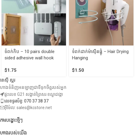
ទំពក់កិប – 10 pairs double
ទំពក់ដាក់ម៉ាស៊ីនផ្លុំ – Hair Drying
sided adhesive wall hook
Hanging
$
1.75
$
1.50
ខេស៊ី ស្តរ
ហាងទំនិញអនឡាញជាទីទុកចិត្តរបស់អ្នក
ផ្ទះលេខ G21 សង្កាត់ព្រៃសរ ខណ្ឌដង្កោ
លេខទូរស័ព្ទ: 070 37 38 37
អ៊ីម៉ែល: sales@kcstore.net
ការបង្ហោះថ្មីៗ
ហាងរបស់យើង