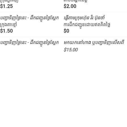
$1.25
$2.00
បញ្ជាទិញថ្ងៃនេះ - ដឹកជញ្ជូនថ្ងៃស្អែក
ផ្ញើតាមក្រុមហ៊ុន វិរៈប៊ុនថាំ
ក្រុងតាខ្មៅ
ការដឹកជញ្ជូនដោយឥតគិតថ្លៃ
$1.50
$0
បញ្ជាទិញថ្ងៃនេះ - ដឹកជញ្ជូនថ្ងៃស្អែក
មកយកនៅហាង ឬបញ្ជាទិញលើសពី
$15.00