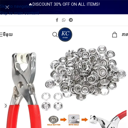
🔥DISCOUNT 30% OFF ON ALL ITEMS!
Skip to navigation
Skip to main content
មីនុយ
ភា