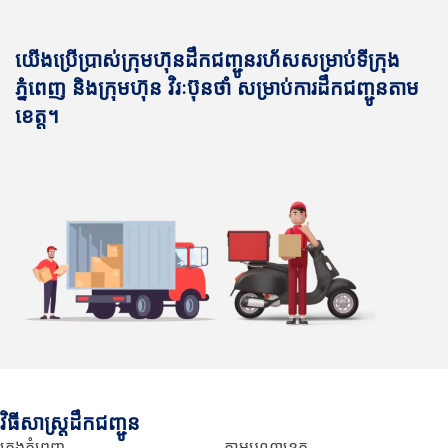
យើងប្រើប្រាស់ក្រុមហ៊ុនដឹកជញ្ជូនរហ័សសម្រាប់ទីក្រុង
ភ្នំពេញ និងក្រុមហ៊ុន វិរៈប៊ុនថាំ សម្រាប់ការដឹកជញ្ជូនតាម
ខេត្ត។
វិធីសាស្រ្តដឹកជញ្ជូន
ក្រុងភ្នំពេញ
តាមបណ្ដាខេត្ត