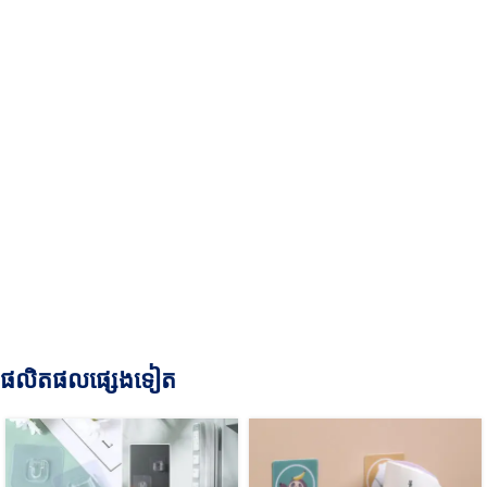
ផលិតផលផ្សេងទៀត