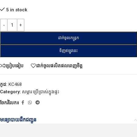
5 in stock
ដាក់ចូលកន្ត្រក
ទិញឥឡូវនេះ
ប្រៀបធៀប
ដាក់ចូលផលិតផលពេញចិត្ត
កូដ:
KC468
Category:
សម្ភារៈប្រើប្រាស់ក្នុងផ្ទះ
ចែករំលែក៖
មធ្យោបាយដឹកជញ្ជូន