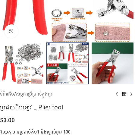
Click to enlarge
ទំព័រដើម
/
សម្ភារៈប្រើប្រាស់ក្នុងផ្ទះ
ប្រដាប់កិបឡេវ _ Plier tool
$
3.00
1ឈុត មានប្រដាប់កិប1 និងឡេវចំនួន 100