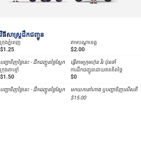
វិធីសាស្រ្តដឹកជញ្ជូន
ក្រុងភ្នំពេញ
តាមបណ្ដាខេត្ត
$1.25
$2.00
បញ្ជាទិញថ្ងៃនេះ - ដឹកជញ្ជូនថ្ងៃស្អែក
ផ្ញើតាមក្រុមហ៊ុន វិរៈប៊ុនថាំ
ក្រុងតាខ្មៅ
ការដឹកជញ្ជូនដោយឥតគិតថ្លៃ
$1.50
$0
បញ្ជាទិញថ្ងៃនេះ - ដឹកជញ្ជូនថ្ងៃស្អែក
មកយកនៅហាង ឬបញ្ជាទិញលើសពី
$15.00