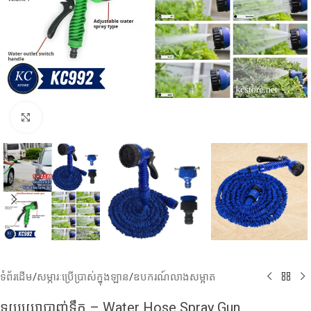
Click to enlarge
ទំព័រដើម
/
សម្ភារៈប្រើប្រាស់ក្នុងឡាន
/
ឧបករណ៍លាងសម្អាត
ទុយយោបាញ់ទឹក – Water Hose Spray Gun