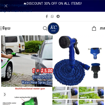
🔥DISCOUNT 30% OFF ON ALL ITEMS!
Skip to navigation
Skip to main content
មីនុយ
ភា