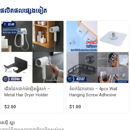
ផលិតផលផ្សេងទៀត
ជើងដែកដាក់ម៉ាស៊ីនផ្លុំសក់ –
ទំពក់ដែកគោល – 4pcs Wall
Metal Hair Dryer Holder
Hanging Screw Adhesive
$
2.00
$
1.00
ខេស៊ី ស្តរ
ហាងទំនិញអនឡាញជាទីទុកចិត្តរបស់អ្នក