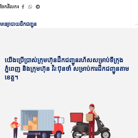
ចែករំលែក៖
មធ្យោបាយដឹកជញ្ជូន
យើងប្រើប្រាស់ក្រុមហ៊ុនដឹកជញ្ជូនរហ័សសម្រាប់ទីក្រុង
ភ្នំពេញ និងក្រុមហ៊ុន វិរៈប៊ុនថាំ សម្រាប់ការដឹកជញ្ជូនតាម
ខេត្ត។