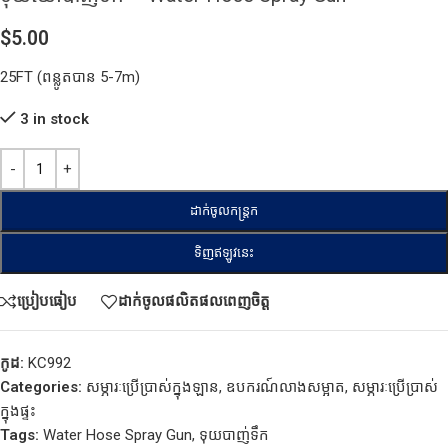
$
5.00
25FT (ពន្លូតបាន 5-7m)
3 in stock
ដាក់ចូលកន្ត្រក
ទិញឥឡូវនេះ
ប្រៀបធៀប
ដាក់ចូលផលិតផលពេញចិត្ត
កូដ:
KC992
Categories:
សម្ភារៈប្រើប្រាស់ក្នុងឡាន
,
ឧបករណ៍លាងសម្អាត
,
សម្ភារៈប្រើប្រាស់
ក្នុងផ្ទះ
Tags:
Water Hose Spray Gun
,
ទុយបាញ់ទឹក