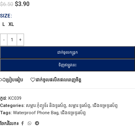
$
3.90
$
6.50
SIZE
L
XL
ដាក់ចូលកន្ត្រក
ទិញឥឡូវនេះ
ប្រៀបធៀប
ដាក់ចូលផលិតផលពេញចិត្ត
កូដ:
KC039
Categories:
សម្ភារៈកុំព្យូទ័រ និងទូរស័ព្ទ
,
សម្ភារៈទូរស័ព្ទ
,
ជើងទម្រទូរស័ព្ទ
Tags:
Waterproof Phone Bag
,
ជើងទម្រទូរស័ព្ទ
ចែករំលែក៖