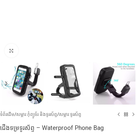
Click to enlarge
ទំព័រដើម
/
សម្ភារៈកុំព្យូទ័រ និងទូរស័ព្ទ
/
សម្ភារៈទូរស័ព្ទ
ជើងទម្រទូរស័ព្ទ​​ – Waterproof Phone Bag