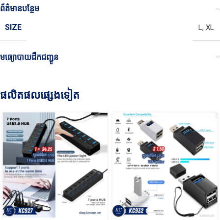
ព័ត៌មានបន្ថែម
SIZE
L
,
XL
មធ្យោបាយដឹកជញ្ជូន
ផលិតផលផ្សេងទៀត