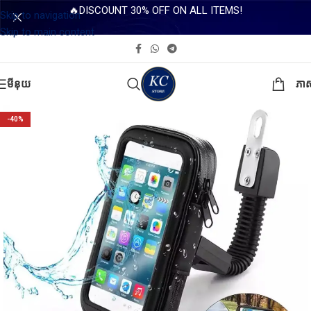
🔥DISCOUNT 30% OFF ON ALL ITEMS!
Skip to navigation
Skip to main content
មីនុយ
ភា
-40%