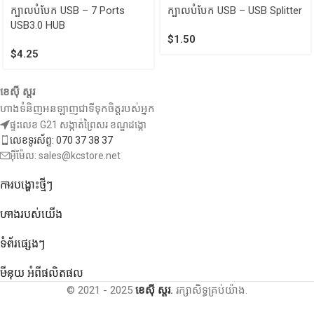
ក្បាលបំបែក USB – 7 Ports
ក្បាលបំបែក USB – USB Splitter
USB3.0 HUB
$
1.50
$
4.25
ខេស៊ី ស្តរ
ហាងទំនិញអនឡាញជាទីទុកចិត្តរបស់អ្នក
ផ្ទះលេខ G21 សង្កាត់ព្រៃសរ ខណ្ឌដង្កោ
លេខទូរស័ព្ទ: 070 37 38 37
អ៊ីម៉ែល: sales@kcstore.net
ការបង្ហោះថ្មីៗ
ហាងរបស់យើង
ទំព័រផ្សេងៗ
មីនុយ អំពីផលិតផល
© 2021 - 2025
ខេស៊ី ស្តរ.
រក្សាសិទ្ធគ្រប់យ៉ាង.