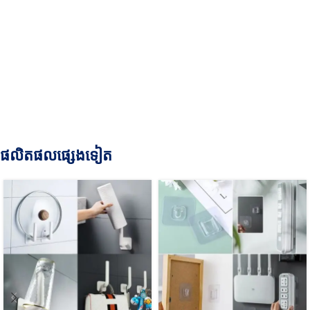
ផលិតផលផ្សេងទៀត