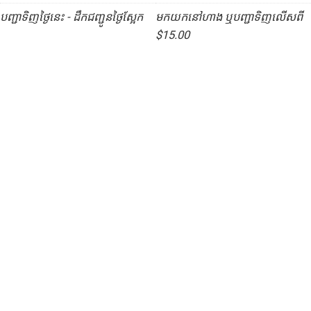
បញ្ជាទិញថ្ងៃនេះ - ដឹកជញ្ជូនថ្ងៃស្អែក
មកយកនៅហាង ឬបញ្ជាទិញលើសពី
$15.00