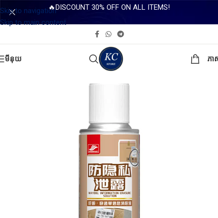
🔥DISCOUNT 30% OFF ON ALL ITEMS!
Skip to navigation
Skip to main content
មីនុយ
ភា