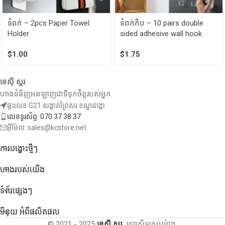
ទំពក់ – 2pcs Paper Towel
ទំពក់កិប – 10 pairs double
Holder
sided adhesive wall hook
$
1.00
$
1.75
ខេស៊ី ស្តរ
ហាងទំនិញអនឡាញជាទីទុកចិត្តរបស់អ្នក
ផ្ទះលេខ G21 សង្កាត់ព្រៃសរ ខណ្ឌដង្កោ
លេខទូរស័ព្ទ: 070 37 38 37
អ៊ីម៉ែល: sales@kcstore.net
ការបង្ហោះថ្មីៗ
ហាងរបស់យើង
ទំព័រផ្សេងៗ
មីនុយ អំពីផលិតផល
© 2021 - 2025
ខេស៊ី ស្តរ.
រក្សាសិទ្ធគ្រប់យ៉ាង.