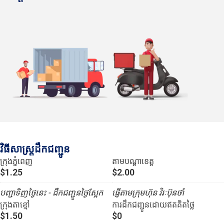
វិធីសាស្រ្តដឹកជញ្ជូន
ក្រុងភ្នំពេញ
តាមបណ្ដាខេត្ត
$1.25
$2.00
បញ្ជាទិញថ្ងៃនេះ - ដឹកជញ្ជូនថ្ងៃស្អែក
ផ្ញើតាមក្រុមហ៊ុន វិរៈប៊ុនថាំ
ក្រុងតាខ្មៅ
ការដឹកជញ្ជូនដោយឥតគិតថ្លៃ
$1.50
$0