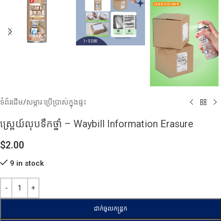
ទំព័រដើម
/
សម្ភារៈប្រើប្រាស់ក្នុងផ្ទះ
ស្ព្រេយ៍លុបទឹកថ្នាំ – Waybill Information Erasure
$
2.00
9 in stock
ដាក់ចូលកន្ត្រក