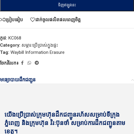
ទិញឥឡូវនេះ
ប្រៀបធៀប
ដាក់ចូលផលិតផលពេញចិត្ត
កូដ:
KC068
Category:
សម្ភារៈប្រើប្រាស់ក្នុងផ្ទះ
Tag:
Waybill Information Erasure
ចែករំលែក៖
មធ្យោបាយដឹកជញ្ជូន
យើងប្រើប្រាស់ក្រុមហ៊ុនដឹកជញ្ជូនរហ័សសម្រាប់ទីក្រុង
ភ្នំពេញ និងក្រុមហ៊ុន វិរៈប៊ុនថាំ សម្រាប់ការដឹកជញ្ជូនតាម
ខេត្ត។