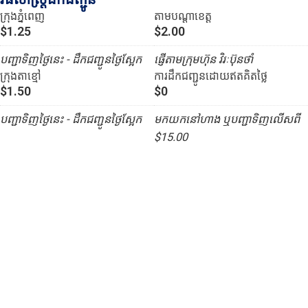
ក្រុងភ្នំពេញ
តាមបណ្ដាខេត្ត
$1.25
$2.00
បញ្ជាទិញថ្ងៃនេះ - ដឹកជញ្ជូនថ្ងៃស្អែក
ផ្ញើតាមក្រុមហ៊ុន វិរៈប៊ុនថាំ
ក្រុងតាខ្មៅ
ការដឹកជញ្ជូនដោយឥតគិតថ្លៃ
$1.50
$0
បញ្ជាទិញថ្ងៃនេះ - ដឹកជញ្ជូនថ្ងៃស្អែក
មកយកនៅហាង ឬបញ្ជាទិញលើសពី
$15.00