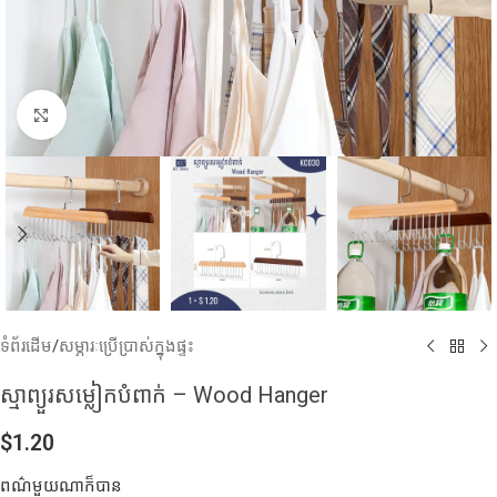
Click to enlarge
ទំព័រដើម
/
សម្ភារៈប្រើប្រាស់ក្នុងផ្ទះ
ស្មាព្យួរសម្លៀកបំពាក់ – Wood Hanger
$
1.20
ពណ៌មួយណាក៏បាន