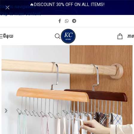
🔥DISCOUNT 30% OFF ON ALL ITEMS!
Skip to navigation
Skip to main content
មីនុយ
ភា