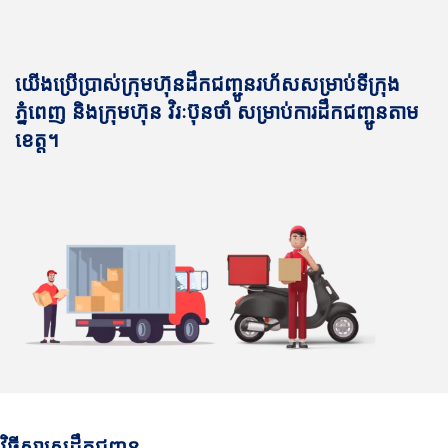
យើងប្រើប្រាស់ក្រុមហ៊ុនដឹកជញ្ជូនរហ័សសម្រាប់ទីក្រុង
ភ្នំពេញ និងក្រុមហ៊ុន វិរៈប៊ុនថាំ សម្រាប់ការដឹកជញ្ជូនតាម
ខេត្ត។
វិធីសាស្រ្តដឹកជញ្ជូន