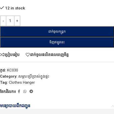
12 in stock
ដាក់ចូលកន្ត្រក
ទិញឥឡូវនេះ
ប្រៀបធៀប
ដាក់ចូលផលិតផលពេញចិត្ត
កូដ:
KC030
Category:
សម្ភារៈប្រើប្រាស់ក្នុងផ្ទះ
Tag:
Clothes Hanger
ចែករំលែក៖
មធ្យោបាយដឹកជញ្ជូន