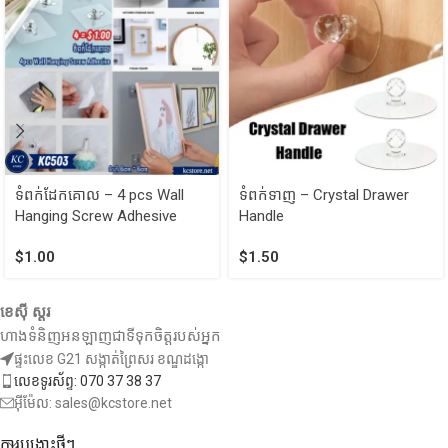
ទំពក់ដែកគោល – 4 pcs Wall
ទំពក់ទាញ – Crystal Drawer
Hanging Screw Adhesive
Handle
$
1.00
$
1.50
ខេស៊ី ស្តរ
ហាងទំនិញអនឡាញជាទីទុកចិត្តរបស់អ្នក
ផ្ទះលេខ G21 សង្កាត់ព្រៃសរ ខណ្ឌដង្កោ
លេខទូរស័ព្ទ: 070 37 38 37
អ៊ីម៉ែល: sales@kcstore.net
ការបង្ហោះថ្មីៗ