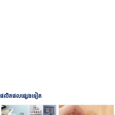
ផលិតផលផ្សេងទៀត