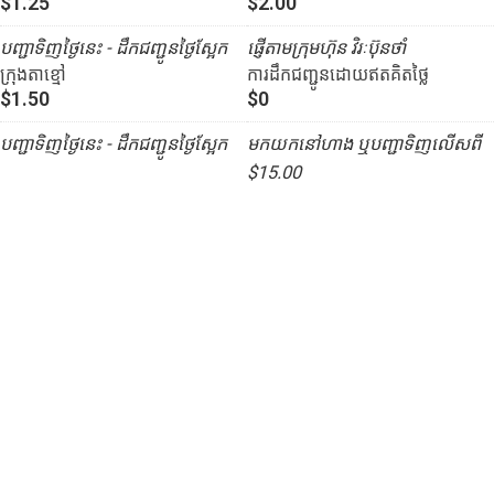
$1.25
$2.00
បញ្ជាទិញថ្ងៃនេះ - ដឹកជញ្ជូនថ្ងៃស្អែក
ផ្ញើតាមក្រុមហ៊ុន វិរៈប៊ុនថាំ
ក្រុងតាខ្មៅ
ការដឹកជញ្ជូនដោយឥតគិតថ្លៃ
$1.50
$0
បញ្ជាទិញថ្ងៃនេះ - ដឹកជញ្ជូនថ្ងៃស្អែក
មកយកនៅហាង ឬបញ្ជាទិញលើសពី
$15.00