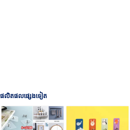
ផលិតផលផ្សេងទៀត