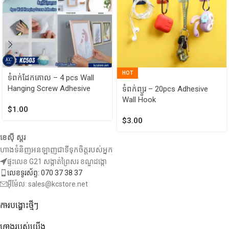
HOT
ទំពក់ដែកគោល – 4 pcs Wall
Hanging Screw Adhesive
ទំពក់ព្យួរ – 20pcs Adhesive
Wall Hook
$
1.00
$
3.00
ខេស៊ី ស្តរ
ហាងទំនិញអនឡាញជាទីទុកចិត្តរបស់អ្នក
ផ្ទះលេខ G21 សង្កាត់ព្រៃសរ ខណ្ឌដង្កោ
លេខទូរស័ព្ទ: 070 37 38 37
អ៊ីម៉ែល: sales@kcstore.net
ការបង្ហោះថ្មីៗ
ហាងរបស់យើង