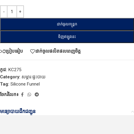
ដាក់ចូលកន្ត្រក
ទិញឥឡូវនេះ
ប្រៀបធៀប
ដាក់ចូលផលិតផលពេញចិត្ត
កូដ:
KC275
Category:
សម្ភារៈផ្ទះបាយ
Tag:
Silicone Funnel
ចែករំលែក៖
មធ្យោបាយដឹកជញ្ជូន