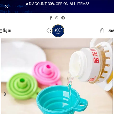
🔥DISCOUNT 30% OFF ON ALL ITEMS!
Skip to navigation
Skip to main content
មីនុយ
ភា