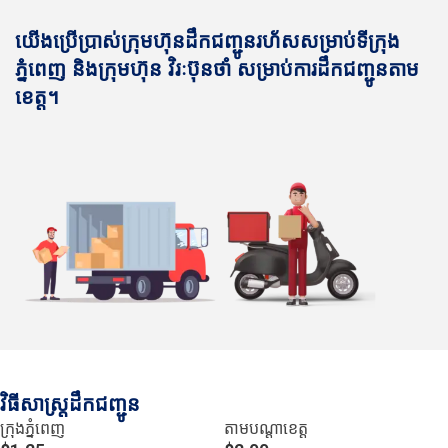
យើងប្រើប្រាស់ក្រុមហ៊ុនដឹកជញ្ជូនរហ័សសម្រាប់ទីក្រុង
ភ្នំពេញ និងក្រុមហ៊ុន វិរៈប៊ុនថាំ សម្រាប់ការដឹកជញ្ជូនតាម
ខេត្ត។
វិធីសាស្រ្តដឹកជញ្ជូន
ក្រុងភ្នំពេញ
តាមបណ្ដាខេត្ត