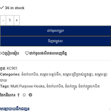
36 in stock
ដាក់ចូលកន្ត្រក
ទិញឥឡូវនេះ
ប្រៀបធៀប
ដាក់ចូលផលិតផលពេញចិត្ត
កូដ:
KC901
Categories:
ទំពក់បកបិទ
,
សម្ភារៈបន្ទប់ទឹក
,
សម្ភារៈប្រើប្រាស់ក្នុងផ្ទះ
,
សម្ភារៈផ្ទះ
បាយ
Tags:
Multi Purpose Hooks
,
ទំពក់បកបិទ
,
ទំពក់ព្យួរ​
,
ទំពក់ព្យួរបកបិត
ចែករំលែក៖
មធ្យោបាយដឹកជញ្ជូន