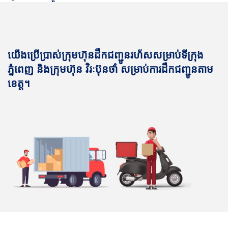
យើងប្រើប្រាស់ក្រុមហ៊ុនដឹកជញ្ជូនរហ័សសម្រាប់ទីក្រុង
ភ្នំពេញ និងក្រុមហ៊ុន វិរៈប៊ុនថាំ សម្រាប់ការដឹកជញ្ជូនតាម
ខេត្ត។