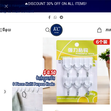
🔥DISCOUNT 30% OFF ON ALL ITEMS!
Skip to navigation
Skip to main content
មីនុយ
ភា