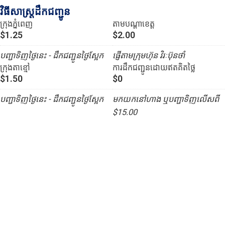
វិធីសាស្រ្តដឹកជញ្ជូន
ក្រុងភ្នំពេញ
តាមបណ្ដាខេត្ត
$1.25
$2.00
បញ្ជាទិញថ្ងៃនេះ - ដឹកជញ្ជូនថ្ងៃស្អែក
ផ្ញើតាមក្រុមហ៊ុន វិរៈប៊ុនថាំ
ក្រុងតាខ្មៅ
ការដឹកជញ្ជូនដោយឥតគិតថ្លៃ
$1.50
$0
បញ្ជាទិញថ្ងៃនេះ - ដឹកជញ្ជូនថ្ងៃស្អែក
មកយកនៅហាង ឬបញ្ជាទិញលើសពី
$15.00