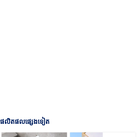
ផលិតផលផ្សេងទៀត