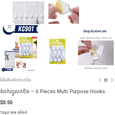
Click to enlarge
ទំព័រដើម
/
ទំពក់បកបិទ
ទំពក់ព្យួរបកបិត – 6 Pieces Multi Purpose Hooks
$
0.50
1ឈុត មាន 6ទំពក់