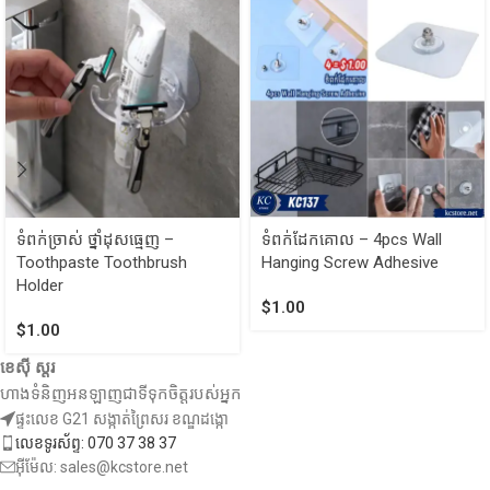
ទំពក់ច្រាស់​ ថ្នាំដុសធ្មេញ –
ទំពក់ដែកគោល – 4pcs Wall
Toothpaste Toothbrush
Hanging Screw Adhesive
Holder
$
1.00
$
1.00
ខេស៊ី ស្តរ
ហាងទំនិញអនឡាញជាទីទុកចិត្តរបស់អ្នក
ផ្ទះលេខ G21 សង្កាត់ព្រៃសរ ខណ្ឌដង្កោ
លេខទូរស័ព្ទ: 070 37 38 37
អ៊ីម៉ែល: sales@kcstore.net