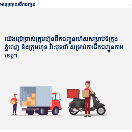
មធ្យោបាយដឹកជញ្ជូន
យើងប្រើប្រាស់ក្រុមហ៊ុនដឹកជញ្ជូនរហ័សសម្រាប់ទីក្រុង
ភ្នំពេញ និងក្រុមហ៊ុន វិរៈប៊ុនថាំ សម្រាប់ការដឹកជញ្ជូនតាម
ខេត្ត។