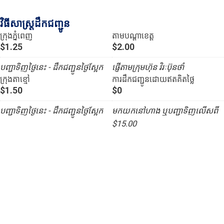
វិធីសាស្រ្តដឹកជញ្ជូន
ក្រុងភ្នំពេញ
តាមបណ្ដាខេត្ត
$1.25
$2.00
បញ្ជាទិញថ្ងៃនេះ - ដឹកជញ្ជូនថ្ងៃស្អែក
ផ្ញើតាមក្រុមហ៊ុន វិរៈប៊ុនថាំ
ក្រុងតាខ្មៅ
ការដឹកជញ្ជូនដោយឥតគិតថ្លៃ
$1.50
$0
បញ្ជាទិញថ្ងៃនេះ - ដឹកជញ្ជូនថ្ងៃស្អែក
មកយកនៅហាង ឬបញ្ជាទិញលើសពី
$15.00