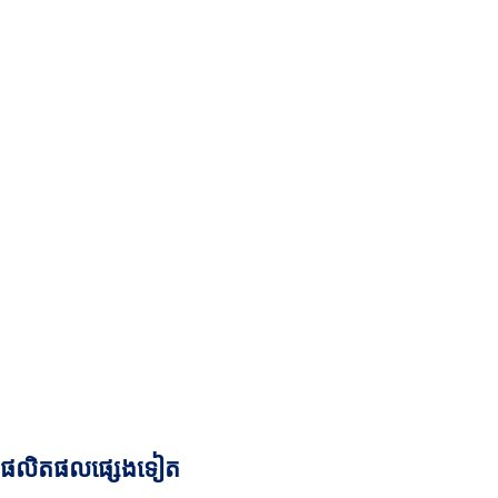
ផលិតផលផ្សេងទៀត