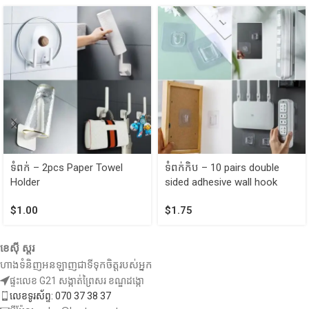
ទំពក់ – 2pcs Paper Towel
ទំពក់កិប – 10 pairs double
Holder
sided adhesive wall hook
$
1.00
$
1.75
ខេស៊ី ស្តរ
ហាងទំនិញអនឡាញជាទីទុកចិត្តរបស់អ្នក
ផ្ទះលេខ G21 សង្កាត់ព្រៃសរ ខណ្ឌដង្កោ
លេខទូរស័ព្ទ: 070 37 38 37