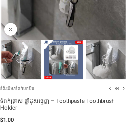
Click to enlarge
ទំព័រដើម
/
ទំពក់បកបិទ
ទំពក់ច្រាស់​ ថ្នាំដុសធ្មេញ – Toothpaste Toothbrush
Holder
$
1.00