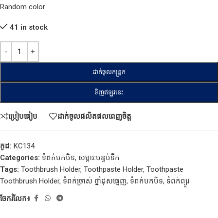
Random color
41 in stock
ដាក់ចូលកន្ត្រក
ទិញឥឡូវនេះ
ប្រៀបធៀប
ដាក់ចូលផលិតផលពេញចិត្ត
កូដ:
KC134
Categories:
ទំពក់បកបិទ
,
សម្ភារៈបន្ទប់ទឹក
Tags:
Toothbrush Holder
,
Toothpaste Holder
,
Toothpaste
Toothbrush Holder
,
ទំពក់ច្រាស់​ ថ្នាំដុសធ្មេញ
,
ទំពក់បកបិទ
,
ទំពក់ព្យួរ​
ចែករំលែក៖