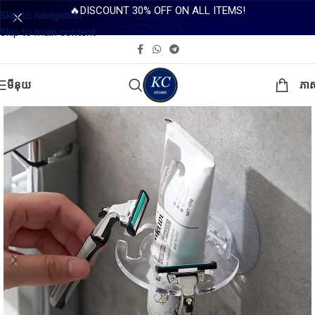
🔥DISCOUNT 30% OFF ON ALL ITEMS!
Skip to navigation
Skip to main content
មីនុយ
ភា