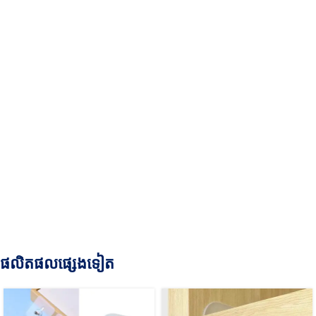
ផលិតផលផ្សេងទៀត