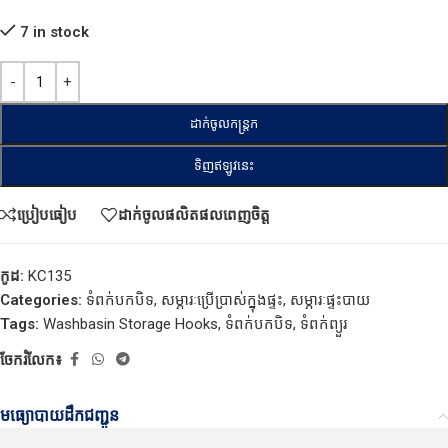
7 in stock
ដាក់ចូលកន្ត្រក
ទិញឥឡូវនេះ
ប្រៀបធៀប
ដាក់ចូលផលិតផលពេញចិត្ត
កូដ:
KC135
Categories:
ទំពក់បកបិទ
,
សម្ភារៈប្រើប្រាស់ក្នុងផ្ទះ
,
សម្ភារៈផ្ទះបាយ
Tags:
Washbasin Storage Hooks
,
ទំពក់បកបិទ
,
ទំពក់ព្យួរ​
ចែករំលែក៖
មធ្យោបាយដឹកជញ្ជូន