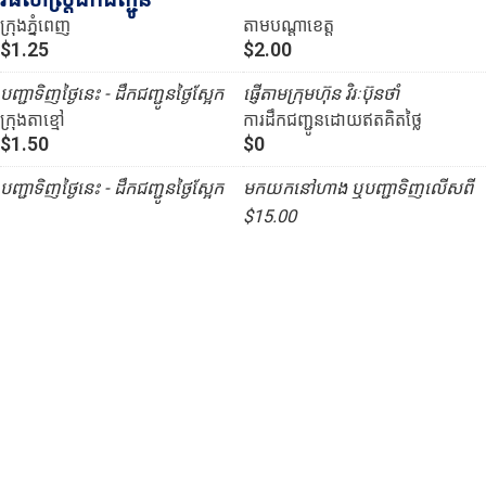
ក្រុងភ្នំពេញ
តាមបណ្ដាខេត្ត
$1.25
$2.00
បញ្ជាទិញថ្ងៃនេះ - ដឹកជញ្ជូនថ្ងៃស្អែក
ផ្ញើតាមក្រុមហ៊ុន វិរៈប៊ុនថាំ
ក្រុងតាខ្មៅ
ការដឹកជញ្ជូនដោយឥតគិតថ្លៃ
$1.50
$0
បញ្ជាទិញថ្ងៃនេះ - ដឹកជញ្ជូនថ្ងៃស្អែក
មកយកនៅហាង ឬបញ្ជាទិញលើសពី
$15.00