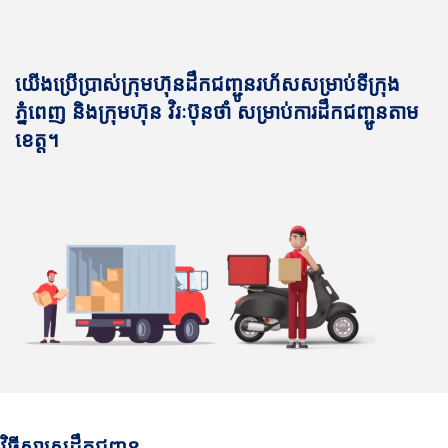
យើងប្រើប្រាស់ក្រុមហ៊ុនដឹកជញ្ជូនរហ័សសម្រាប់ទីក្រុង
ភ្នំពេញ និងក្រុមហ៊ុន វិរៈប៊ុនថាំ សម្រាប់ការដឹកជញ្ជូនតាម
ខេត្ត។
វិធីសាស្រ្តដឹកជញ្ជូន