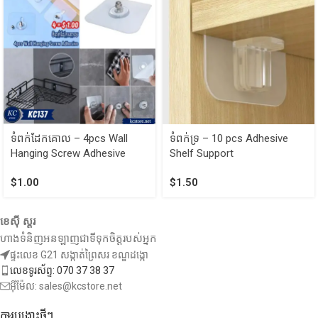
ទំពក់ដែកគោល – 4pcs Wall
ទំពក់ទ្រ – 10 pcs Adhesive
Hanging Screw Adhesive
Shelf Support
$
1.00
$
1.50
ខេស៊ី ស្តរ
ហាងទំនិញអនឡាញជាទីទុកចិត្តរបស់អ្នក
ផ្ទះលេខ G21 សង្កាត់ព្រៃសរ ខណ្ឌដង្កោ
លេខទូរស័ព្ទ: 070 37 38 37
អ៊ីម៉ែល: sales@kcstore.net
ការបង្ហោះថ្មីៗ