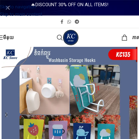
🔥DISCOUNT 30% OFF ON ALL ITEMS!
Skip to navigation
Skip to main content
មីនុយ
ភា