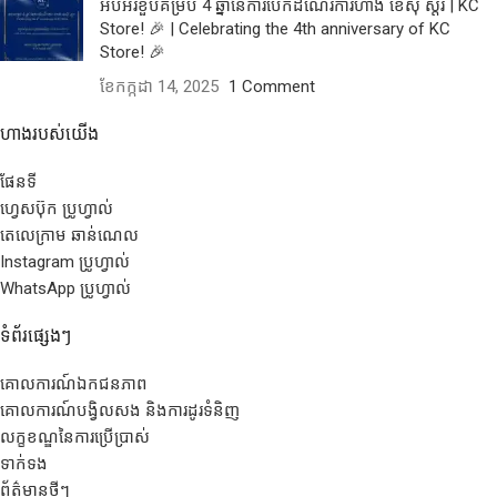
អបអរខួបគម្រប់ 4 ឆ្នាំនៃការបើកដំណើរការហាង ខេស៊ី ស្តរ | KC
Store! 🎉 | Celebrating the 4th anniversary of KC
Store! 🎉
ខែ​កក្កដា 14, 2025
1 Comment
ហាងរបស់យើង
ផែនទី
ហ្វេសប៊ុក ប្រូហ្វាល់
តេលេក្រាម ឆាន់ណេល
Instagram ប្រូហ្វាល់
WhatsApp ប្រូហ្វាល់
ទំព័រផ្សេងៗ
គោលការណ៍ឯកជនភាព
គោលការណ៍បង្វិលសង និងការដូរទំនិញ
លក្ខខណ្ឌនៃការប្រើប្រាស់
ទាក់ទង
ព័ត៌មានថ្មីៗ