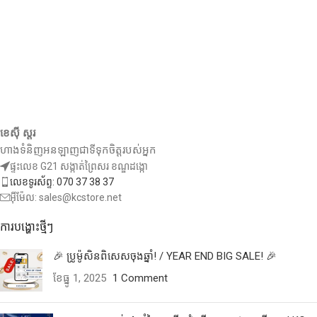
ខេស៊ី ស្តរ
ហាងទំនិញអនឡាញជាទីទុកចិត្តរបស់អ្នក
ផ្ទះលេខ G21 សង្កាត់ព្រៃសរ ខណ្ឌដង្កោ
លេខទូរស័ព្ទ: 070 37 38 37
អ៊ីម៉ែល: sales@kcstore.net
ការបង្ហោះថ្មីៗ
🎉 ប្រូម៉ូសិនពិសេសចុងឆ្នាំ! / YEAR END BIG SALE! 🎉
ខែ​ធ្នូ 1, 2025
1 Comment