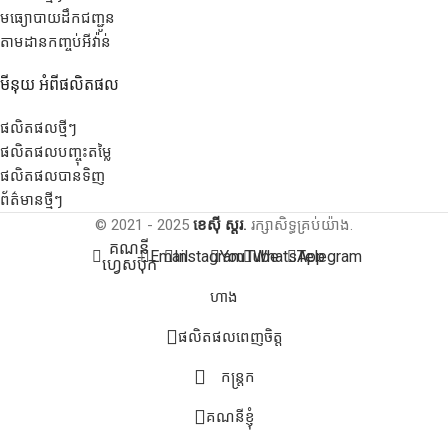
មធ្យោបាយដឹកជញ្ជូន
តាមដានកញ្ចប់អីវ៉ាន់
មីនុយ អំពីផលិតផល
ផលិតផលថ្មីៗ
ផលិតផលបញ្ចុះតម្លៃ
ផលិតផលបានទិញ
ព័ត៌មានថ្មីៗ
© 2021 - 2025
ខេស៊ី ស្តរ.
រក្សាសិទ្ធគ្រប់យ៉ាង.
គណនី
Email
Instagram
YouTube
WhatsApp
Telegram
ហ្វេសប៊ុក
ហាង
ផលិតផលពេញចិត្ត
កន្ត្រក
គណនីខ្ញុំ