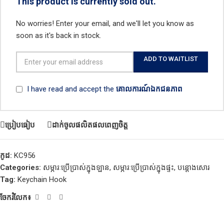
This product is currently sold out.
No worries! Enter your email, and we'll let you know as
soon as it's back in stock.
ADD TO WAITLIST
I have read and accept the
គោលការណ៍ឯកជនភាព
ប្រៀបធៀប
ដាក់ចូលផលិតផលពេញចិត្ត
កូដ:
KC956
Categories:
សម្ភារៈប្រើប្រាស់ក្នុងឡាន
,
សម្ភារៈប្រើប្រាស់ក្នុងផ្ទះ
,
បន្តោងសោរ
Tag:
Keychain Hook
ចែករំលែក៖