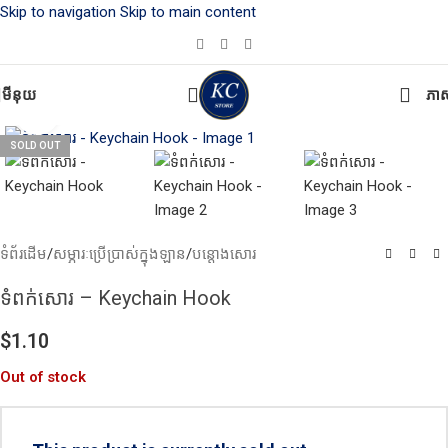
Skip to navigation
Skip to main content
🔥DISCOUNT 30% OFF ON ALL ITEMS!
មីនុយ
ភា
Click to enlarge
SOLD OUT
ទំព័រដើម
/
សម្ភារៈប្រើប្រាស់ក្នុងឡាន
/
បន្តោងសោរ
ទំពក់សោរ – Keychain Hook
$
1.10
Out of stock