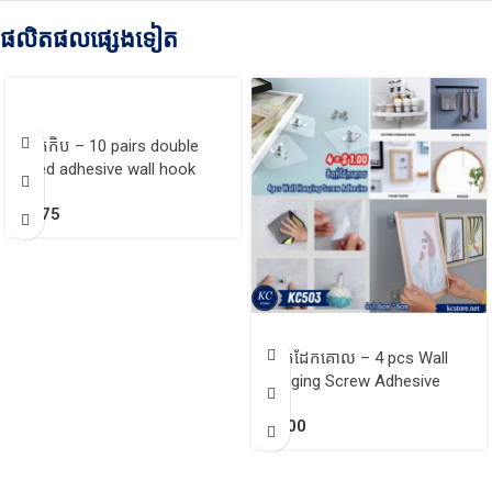
ផលិតផលផ្សេងទៀត
ទំពក់កិប – 10 pairs double
sided adhesive wall hook
$
1.75
ទំពក់ដែកគោល – 4 pcs Wall
Hanging Screw Adhesive
$
1.00