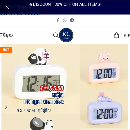
🔥DISCOUNT 30% OFF ON ALL ITEMS!
Skip to navigation
Skip to main content
មីនុយ
ភា
HOT