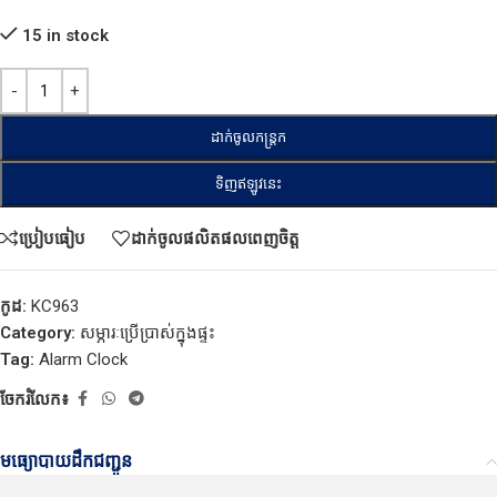
15 in stock
ដាក់ចូលកន្ត្រក
ទិញឥឡូវនេះ
ប្រៀបធៀប
ដាក់ចូលផលិតផលពេញចិត្ត
កូដ:
KC963
Category:
សម្ភារៈប្រើប្រាស់ក្នុងផ្ទះ
Tag:
Alarm Clock
ចែករំលែក៖
មធ្យោបាយដឹកជញ្ជូន