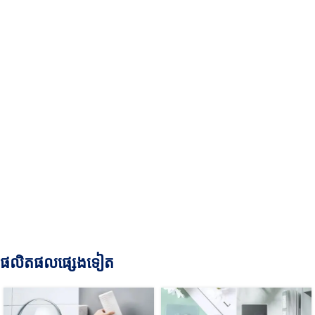
ផលិតផលផ្សេងទៀត