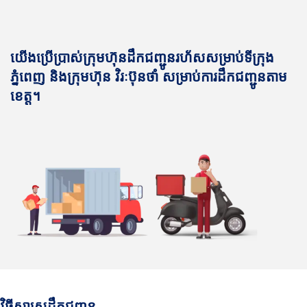
យើងប្រើប្រាស់ក្រុមហ៊ុនដឹកជញ្ជូនរហ័សសម្រាប់ទីក្រុង
ភ្នំពេញ និងក្រុមហ៊ុន វិរៈប៊ុនថាំ សម្រាប់ការដឹកជញ្ជូនតាម
ខេត្ត។
វិធីសាស្រ្តដឹកជញ្ជូន