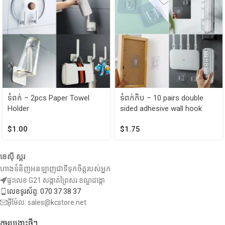
ទំពក់ – 2pcs Paper Towel
ទំពក់កិប – 10 pairs double
Holder
sided adhesive wall hook
$
1.00
$
1.75
ខេស៊ី ស្តរ
ហាងទំនិញអនឡាញជាទីទុកចិត្តរបស់អ្នក
ផ្ទះលេខ G21 សង្កាត់ព្រៃសរ ខណ្ឌដង្កោ
លេខទូរស័ព្ទ: 070 37 38 37
អ៊ីម៉ែល: sales@kcstore.net
ការបង្ហោះថ្មីៗ