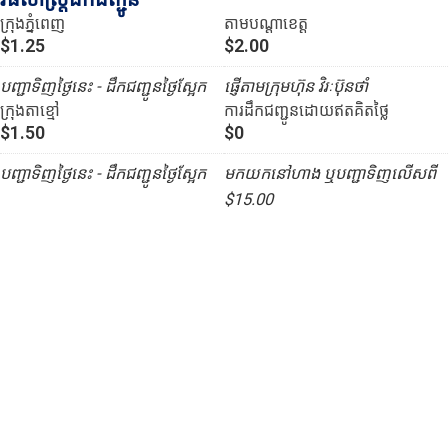
ក្រុងភ្នំពេញ
តាមបណ្ដាខេត្ត
$1.25
$2.00
បញ្ជាទិញថ្ងៃនេះ - ដឹកជញ្ជូនថ្ងៃស្អែក
ផ្ញើតាមក្រុមហ៊ុន វិរៈប៊ុនថាំ
ក្រុងតាខ្មៅ
ការដឹកជញ្ជូនដោយឥតគិតថ្លៃ
$1.50
$0
បញ្ជាទិញថ្ងៃនេះ - ដឹកជញ្ជូនថ្ងៃស្អែក
មកយកនៅហាង ឬបញ្ជាទិញលើសពី
$15.00