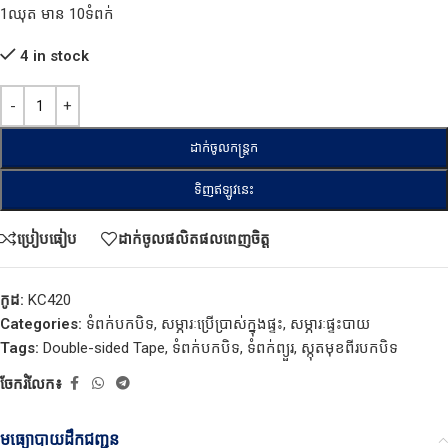
1ឈុត មាន 10ទំពក់
4 in stock
ដាក់ចូលកន្ត្រក
ទិញឥឡូវនេះ
ប្រៀបធៀប
ដាក់ចូលផលិតផលពេញចិត្ត
កូដ:
KC420
Categories:
ទំពក់បកបិទ
,
សម្ភារៈប្រើប្រាស់ក្នុងផ្ទះ
,
សម្ភារៈផ្ទះបាយ
Tags:
Double-sided Tape
,
ទំពក់បកបិទ
,
ទំពក់ព្យួរ​
,
ស្កុតមុខពីរបកបិទ
ចែករំលែក៖
មធ្យោបាយដឹកជញ្ជូន