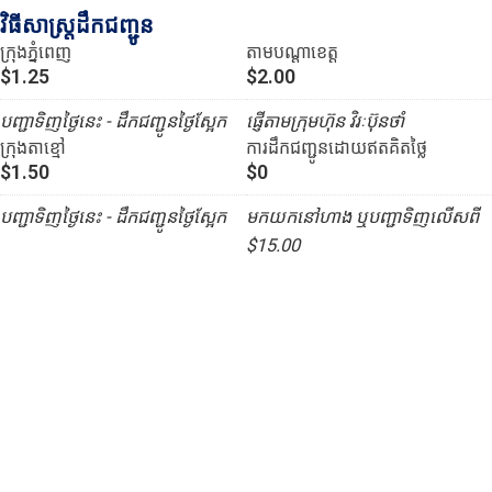
វិធីសាស្រ្តដឹកជញ្ជូន
ក្រុងភ្នំពេញ
តាមបណ្ដាខេត្ត
$1.25
$2.00
បញ្ជាទិញថ្ងៃនេះ - ដឹកជញ្ជូនថ្ងៃស្អែក
ផ្ញើតាមក្រុមហ៊ុន វិរៈប៊ុនថាំ
ក្រុងតាខ្មៅ
ការដឹកជញ្ជូនដោយឥតគិតថ្លៃ
$1.50
$0
បញ្ជាទិញថ្ងៃនេះ - ដឹកជញ្ជូនថ្ងៃស្អែក
មកយកនៅហាង ឬបញ្ជាទិញលើសពី
$15.00