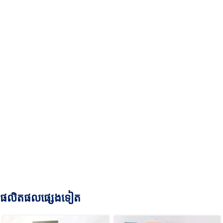
ផលិតផលផ្សេងទៀត