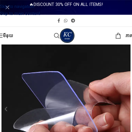
🔥DISCOUNT 30% OFF ON ALL ITEMS!
Skip to navigation
Skip to main content
មីនុយ
ភា