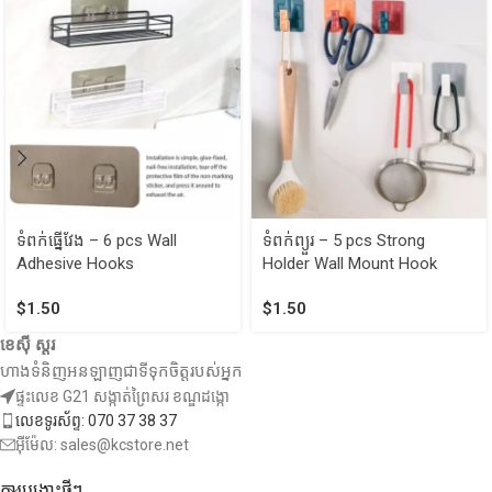
ទំពក់ធ្នើវែង – 6 pcs Wall
ទំពក់ព្យួរ​ – 5 pcs Strong
Adhesive Hooks
Holder Wall Mount Hook
$
1.50
$
1.50
ខេស៊ី ស្តរ
ហាងទំនិញអនឡាញជាទីទុកចិត្តរបស់អ្នក
ផ្ទះលេខ G21 សង្កាត់ព្រៃសរ ខណ្ឌដង្កោ
លេខទូរស័ព្ទ: 070 37 38 37
អ៊ីម៉ែល: sales@kcstore.net
ការបង្ហោះថ្មីៗ