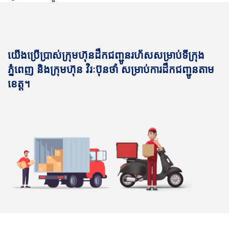
យើងប្រើប្រាស់ក្រុមហ៊ុនដឹកជញ្ជូនរហ័សសម្រាប់ទីក្រុង
ភ្នំពេញ និងក្រុមហ៊ុន វិរៈប៊ុនថាំ សម្រាប់ការដឹកជញ្ជូនតាម
ខេត្ត។