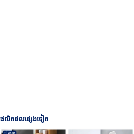
ផលិតផលផ្សេងទៀត