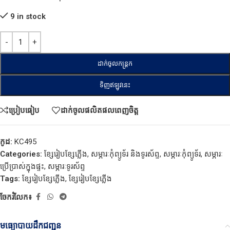
9 in stock
ដាក់ចូលកន្ត្រក
ទិញឥឡូវនេះ
ប្រៀបធៀប
ដាក់ចូលផលិតផលពេញចិត្ត
កូដ:
KC495
Categories:
ខ្សែរៀបខ្សែភ្លើង
,
សម្ភារៈកុំព្យូទ័រ និងទូរស័ព្ទ
,
សម្ភារៈកុំព្យូទ័រ
,
សម្ភារៈ
ប្រើប្រាស់ក្នុងផ្ទះ
,
សម្ភារៈទូរស័ព្ទ
Tags:
ខ្សែរៀបខ្សែភ្លើង
,
ខ្សែរៀបខ្សែភ្លើង
ចែករំលែក៖
មធ្យោបាយដឹកជញ្ជូន