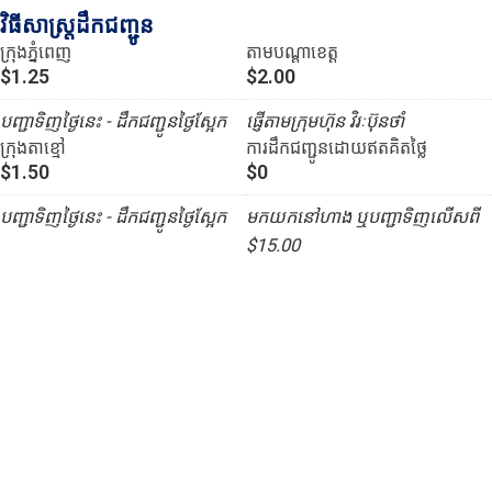
វិធីសាស្រ្តដឹកជញ្ជូន
ក្រុងភ្នំពេញ
តាមបណ្ដាខេត្ត
$1.25
$2.00
បញ្ជាទិញថ្ងៃនេះ - ដឹកជញ្ជូនថ្ងៃស្អែក
ផ្ញើតាមក្រុមហ៊ុន វិរៈប៊ុនថាំ
ក្រុងតាខ្មៅ
ការដឹកជញ្ជូនដោយឥតគិតថ្លៃ
$1.50
$0
បញ្ជាទិញថ្ងៃនេះ - ដឹកជញ្ជូនថ្ងៃស្អែក
មកយកនៅហាង ឬបញ្ជាទិញលើសពី
$15.00