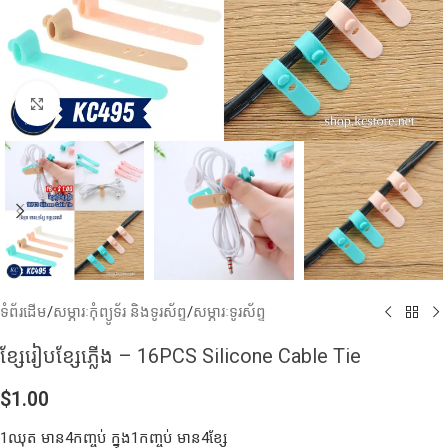
Click to enlarge
ទំព័រដើម
/
សម្ភារៈកុំព្យូទ័រ និងទូរស័ព្ទ
/
សម្ភារៈទូរស័ព្ទ
ខ្សែ​រៀបខ្សែភ្លើង – 16PCS Silicone Cable Tie
$
1.00
1ឈុត មាន4កញ្ចប់ ក្នុង1កញ្ចប់ មាន4ខ្សែ