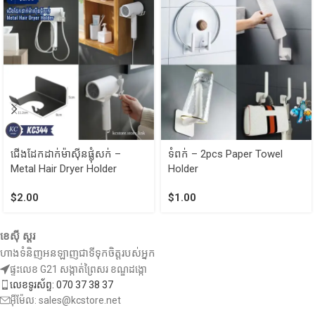
ជើងដែកដាក់ម៉ាស៊ីនផ្លុំសក់ –
ទំពក់ – 2pcs Paper Towel
Metal Hair Dryer Holder
Holder
$
2.00
$
1.00
ខេស៊ី ស្តរ
ហាងទំនិញអនឡាញជាទីទុកចិត្តរបស់អ្នក
ផ្ទះលេខ G21 សង្កាត់ព្រៃសរ ខណ្ឌដង្កោ
លេខទូរស័ព្ទ: 070 37 38 37
អ៊ីម៉ែល: sales@kcstore.net