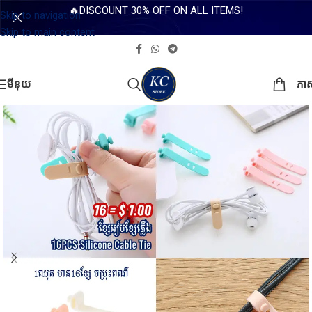
🔥DISCOUNT 30% OFF ON ALL ITEMS!
Skip to navigation
Skip to main content
មីនុយ
ភា