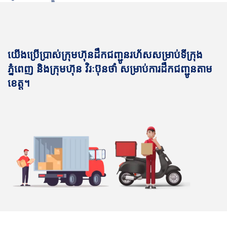
យើងប្រើប្រាស់ក្រុមហ៊ុនដឹកជញ្ជូនរហ័សសម្រាប់ទីក្រុង
ភ្នំពេញ និងក្រុមហ៊ុន វិរៈប៊ុនថាំ សម្រាប់ការដឹកជញ្ជូនតាម
ខេត្ត។