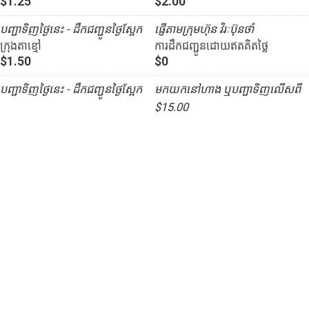
$1.25
$2.00
បញ្ជាទិញថ្ងៃនេះ - ដឹកជញ្ជូនថ្ងៃស្អែក
ផ្ញើតាមក្រុមហ៊ុន វិរៈប៊ុនថាំ
ក្រុងតាខ្មៅ
ការដឹកជញ្ជូនដោយឥតគិតថ្លៃ
$1.50
$0
បញ្ជាទិញថ្ងៃនេះ - ដឹកជញ្ជូនថ្ងៃស្អែក
មកយកនៅហាង ឬបញ្ជាទិញលើសពី
$15.00