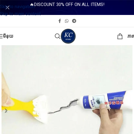
🔥DISCOUNT 30% OFF ON ALL ITEMS!
Skip to navigation
Skip to main content
មីនុយ
ភា