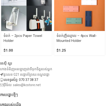
ទំពក់ – 2pcs Paper Towel
ទំពក់ញីឈ្មោល – 4pcs Wall-
Holder
Mounted Holder
$
1.00
$
1.25
ខេស៊ី ស្តរ
ហាងទំនិញអនឡាញជាទីទុកចិត្តរបស់អ្នក
ផ្ទះលេខ G21 សង្កាត់ព្រៃសរ ខណ្ឌដង្កោ
លេខទូរស័ព្ទ: 070 37 38 37
អ៊ីម៉ែល: sales@kcstore.net
ការបង្ហោះថ្មីៗ
ហាងរបស់យើង