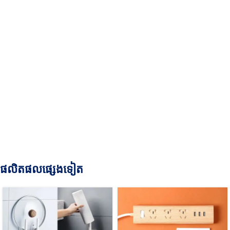
ផលិតផលផ្សេងទៀត