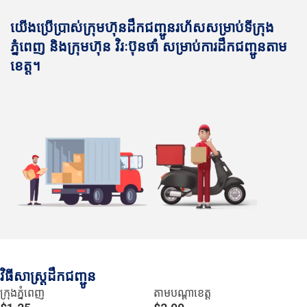
យើងប្រើប្រាស់ក្រុមហ៊ុនដឹកជញ្ជូនរហ័សសម្រាប់ទីក្រុង
ភ្នំពេញ និងក្រុមហ៊ុន វិរៈប៊ុនថាំ សម្រាប់ការដឹកជញ្ជូនតាម
ខេត្ត។
វិធីសាស្រ្តដឹកជញ្ជូន
ក្រុងភ្នំពេញ
តាមបណ្ដាខេត្ត