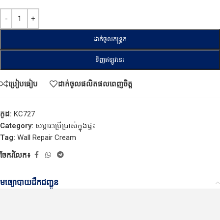
ដាក់ចូលកន្ត្រក
ទិញឥឡូវនេះ
ប្រៀបធៀប
ដាក់ចូលផលិតផលពេញចិត្ត
កូដ:
KC727
Category:
សម្ភារៈប្រើប្រាស់ក្នុងផ្ទះ
Tag:
Wall Repair Cream
ចែករំលែក៖
មធ្យោបាយដឹកជញ្ជូន