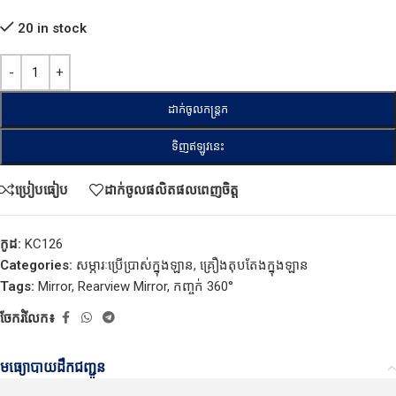
20 in stock
ដាក់ចូលកន្ត្រក
ទិញឥឡូវនេះ
ប្រៀបធៀប
ដាក់ចូលផលិតផលពេញចិត្ត
កូដ:
KC126
Categories:
សម្ភារៈប្រើប្រាស់ក្នុងឡាន
,
គ្រឿងតុបតែងក្នុងឡាន
Tags:
Mirror
,
Rearview Mirror
,
កញ្ចក់ 360°
ចែករំលែក៖
មធ្យោបាយដឹកជញ្ជូន