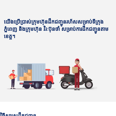
យើងប្រើប្រាស់ក្រុមហ៊ុនដឹកជញ្ជូនរហ័សសម្រាប់ទីក្រុង
ភ្នំពេញ និងក្រុមហ៊ុន វិរៈប៊ុនថាំ សម្រាប់ការដឹកជញ្ជូនតាម
ខេត្ត។
វិធីសាស្រ្តដឹកជញ្ជូន