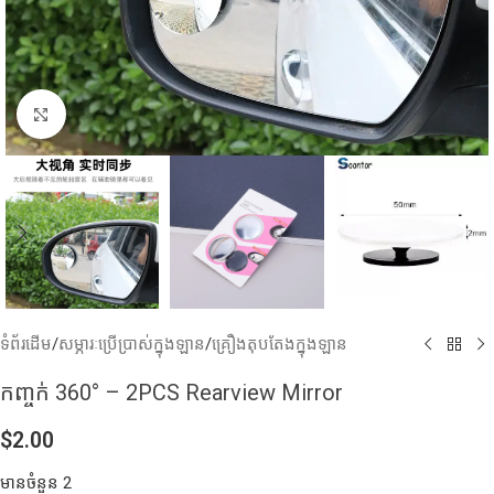
Click to enlarge
ទំព័រដើម
/
សម្ភារៈប្រើប្រាស់ក្នុងឡាន
/
គ្រឿងតុបតែងក្នុងឡាន
កញ្ចក់ 360° – 2PCS Rearview Mirror
$
2.00
មានចំនួន 2