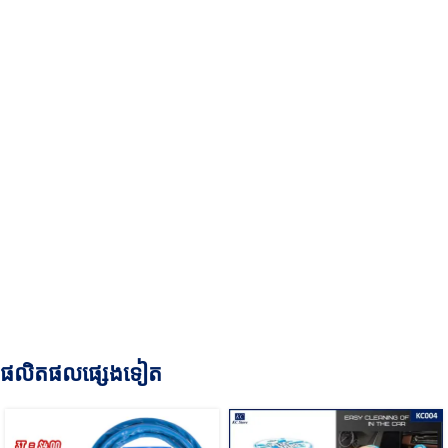
ផលិតផលផ្សេងទៀត