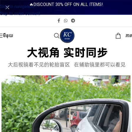
🔥DISCOUNT 30% OFF ON ALL ITEMS!
Skip to navigation
Skip to main content
មីនុយ
ភា