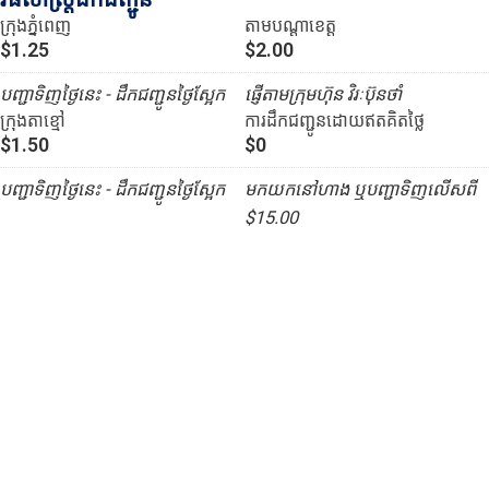
ក្រុងភ្នំពេញ
តាមបណ្ដាខេត្ត
$1.25
$2.00
បញ្ជាទិញថ្ងៃនេះ - ដឹកជញ្ជូនថ្ងៃស្អែក
ផ្ញើតាមក្រុមហ៊ុន វិរៈប៊ុនថាំ
ក្រុងតាខ្មៅ
ការដឹកជញ្ជូនដោយឥតគិតថ្លៃ
$1.50
$0
បញ្ជាទិញថ្ងៃនេះ - ដឹកជញ្ជូនថ្ងៃស្អែក
មកយកនៅហាង ឬបញ្ជាទិញលើសពី
$15.00