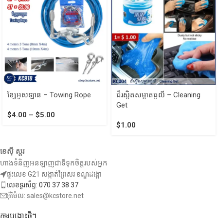
ខ្សែអូសឡាន – Towing Rope
ជ័រស្អិតសម្អាតធូលី – Cleaning
Get
$
4.00
–
$
5.00
$
1.00
ខេស៊ី ស្តរ
ហាងទំនិញអនឡាញជាទីទុកចិត្តរបស់អ្នក
ផ្ទះលេខ G21 សង្កាត់ព្រៃសរ ខណ្ឌដង្កោ
លេខទូរស័ព្ទ: 070 37 38 37
អ៊ីម៉ែល: sales@kcstore.net
ការបង្ហោះថ្មីៗ