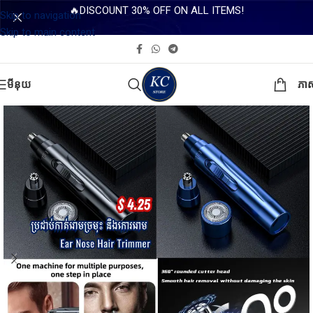
🔥DISCOUNT 30% OFF ON ALL ITEMS!
Skip to navigation
Skip to main content
មីនុយ
ភា