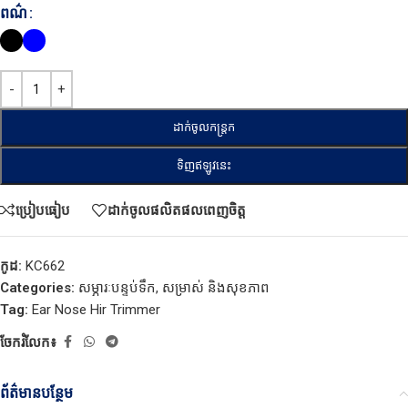
ពណ៌
ដាក់ចូលកន្ត្រក
ទិញឥឡូវនេះ
ប្រៀបធៀប
ដាក់ចូលផលិតផលពេញចិត្ត
កូដ:
KC662
Categories:
សម្ភារៈបន្ទប់ទឹក
,
សម្រាស់ និងសុខភាព
Tag:
Ear Nose Hir Trimmer
ចែករំលែក៖
ព័ត៌មានបន្ថែម