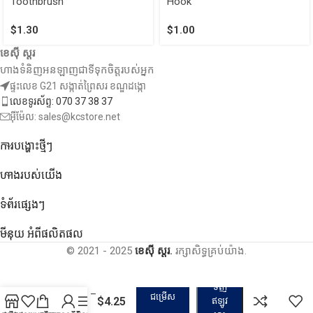
Toothbrush
Hook
$
1.30
$
1.00
ខេស៊ី ស្តរ
ហាងទំនិញអនឡាញជាទីទុកចិត្តរបស់អ្នក
ផ្ទះលេខ G21 សង្កាត់ព្រៃសរ ខណ្ឌដង្កោ
លេខទូរស័ព្ទ: 070 37 38 37
អ៊ីម៉ែល: sales@kcstore.net
ការបង្ហោះថ្មីៗ
ហាងរបស់យើង
ទំព័រផ្សេងៗ
មីនុយ អំពីផលិតផល
© 2021 - 2025
ខេស៊ី ស្តរ.
រក្សាសិទ្ធគ្រប់យ៉ាង.
ប្រដាប់
កាត់រោមច្រមុះ
ទិញ
និងកោររោម –
ជម្រើស
$
4.25
ឥឡូវ
Ear Nose