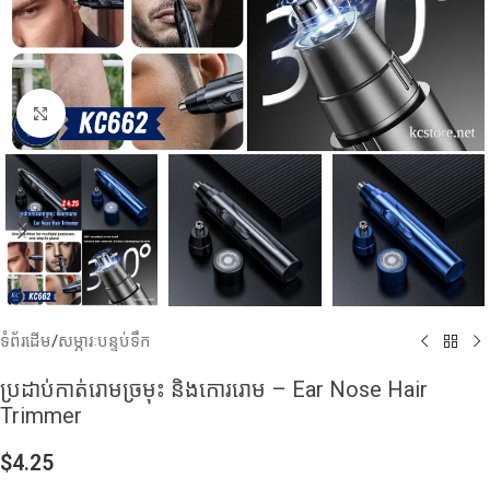
Click to enlarge
ទំព័រដើម
/
សម្ភារៈបន្ទប់ទឹក
ប្រដាប់កាត់រោមច្រមុះ និងកោររោម – Ear Nose Hair
Trimmer
$
4.25