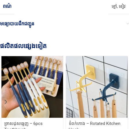
ពណ៌
ខ្មៅ
,
ខៀវ
មធ្យោបាយដឹកជញ្ជូន
ផលិតផលផ្សេងទៀត
ច្រាសដុសធ្មេញ – 6pcs
ទំពក់កោង – Rotated Kitchen