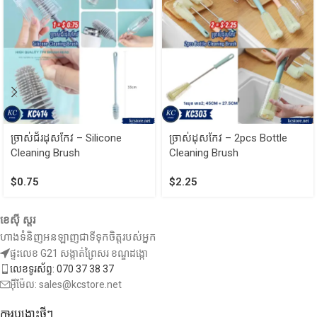
ច្រាស់ជ័រដុសកែវ – Silicone
ច្រាស់ដុសកែវ – 2pcs Bottle
Cleaning Brush
Cleaning Brush
$
0.75
$
2.25
ខេស៊ី ស្តរ
ហាងទំនិញអនឡាញជាទីទុកចិត្តរបស់អ្នក
ផ្ទះលេខ G21 សង្កាត់ព្រៃសរ ខណ្ឌដង្កោ
លេខទូរស័ព្ទ: 070 37 38 37
អ៊ីម៉ែល: sales@kcstore.net
ការបង្ហោះថ្មីៗ