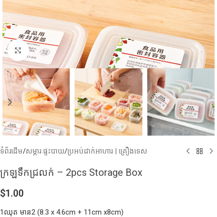
Click to enlarge
ទំព័រដើម
/
សម្ភារៈផ្ទះបាយ
/
ប្រអប់ដាក់អាហារ | គ្រឿងទេស
ក្រឡទឹកជ្រលក់​ – 2pcs Storage Box
$
1.00
1ឈុត មាន2 (8.3 x 4.6cm + 11cm x8cm)