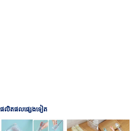
ផលិតផលផ្សេងទៀត