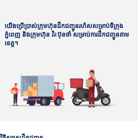
យើងប្រើប្រាស់ក្រុមហ៊ុនដឹកជញ្ជូនរហ័សសម្រាប់ទីក្រុង
ភ្នំពេញ និងក្រុមហ៊ុន វិរៈប៊ុនថាំ សម្រាប់ការដឹកជញ្ជូនតាម
ខេត្ត។
វិធីសាស្រ្តដឹកជញ្ជូន