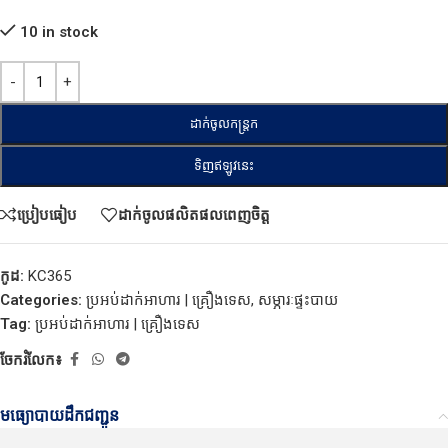
10 in stock
ដាក់ចូលកន្ត្រក
ទិញឥឡូវនេះ
ប្រៀបធៀប
ដាក់ចូលផលិតផលពេញចិត្ត
កូដ:
KC365
Categories:
ប្រអប់ដាក់អាហារ | គ្រឿងទេស
,
សម្ភារៈផ្ទះបាយ
Tag:
ប្រអប់ដាក់អាហារ | គ្រឿងទេស
ចែករំលែក៖
មធ្យោបាយដឹកជញ្ជូន