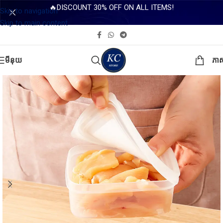
🔥DISCOUNT 30% OFF ON ALL ITEMS!
Skip to navigation
Skip to main content
មីនុយ
ភា