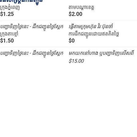
ក្រុងភ្នំពេញ
តាមបណ្ដាខេត្ត
$1.25
$2.00
បញ្ជាទិញថ្ងៃនេះ - ដឹកជញ្ជូនថ្ងៃស្អែក
ផ្ញើតាមក្រុមហ៊ុន វិរៈប៊ុនថាំ
ក្រុងតាខ្មៅ
ការដឹកជញ្ជូនដោយឥតគិតថ្លៃ
$1.50
$0
បញ្ជាទិញថ្ងៃនេះ - ដឹកជញ្ជូនថ្ងៃស្អែក
មកយកនៅហាង ឬបញ្ជាទិញលើសពី
$15.00