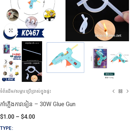
Click to enlarge
ទំព័រដើម
/
សម្ភារៈប្រើប្រាស់ក្នុងផ្ទះ
កាំភ្លេីងកាវទៀន – 30W Glue Gun
$
1.00
–
$
4.00
TYPE