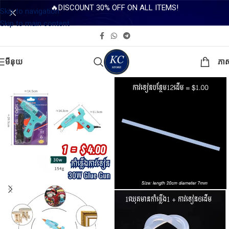
🔥DISCOUNT 30% OFF ON ALL ITEMS!
Skip to navigation
Skip to main content
មីនុយ
ភា