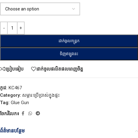
ដាក់ចូលកន្ត្រក
ទិញឥឡូវនេះ
ប្រៀបធៀប
ដាក់ចូលផលិតផលពេញចិត្ត
កូដ:
KC467
Category:
សម្ភារៈប្រើប្រាស់ក្នុងផ្ទះ
Tag:
Glue Gun
ចែករំលែក៖
ព័ត៌មានបន្ថែម