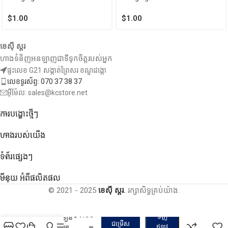
$
1.00
$
1.00
ខេស៊ី ស្តរ
ហាងទំនិញអនឡាញជាទីទុកចិត្តរបស់អ្នក
ផ្ទះលេខ G21 សង្កាត់ព្រៃសរ ខណ្ឌដង្កោ
លេខទូរស័ព្ទ: 070 37 38 37
អ៊ីម៉ែល: sales@kcstore.net
ការបង្ហោះថ្មីៗ
ហាងរបស់យើង
ទំព័រផ្សេងៗ
មីនុយ អំពីផលិតផល
© 2021 - 2025
ខេស៊ី ស្តរ.
រក្សាសិទ្ធគ្រប់យ៉ាង.
$
1.00
ទិញ
កាំភ្លេីងកាវទៀន
ជម្រើស
–
– 30W Glue
ឥឡូវ