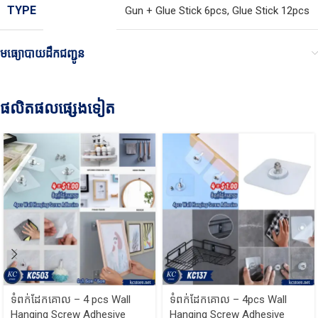
TYPE
Gun + Glue Stick 6pcs
,
Glue Stick 12pcs
មធ្យោបាយដឹកជញ្ជូន
ផលិតផលផ្សេងទៀត
ទំពក់ដែកគោល – 4 pcs Wall
ទំពក់ដែកគោល – 4pcs Wall
Hanging Screw Adhesive
Hanging Screw Adhesive