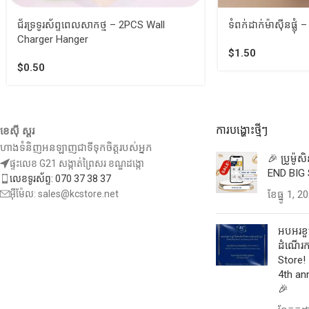
ជ័រទ្រទូរស័ព្ទពេលសាកថ្ម – 2PCS Wall
ទំពក់ដាក់ម៉ាស៊ីនផ្លុ
Charger Hanger
$
1.50
$
0.50
ការបង្ហោះថ្មីៗ
ខេស៊ី ស្តរ
ហាងទំនិញអនឡាញជាទីទុកចិត្តរបស់អ្នក
🎉 ប្រូម៉ូ
ផ្ទះលេខ G21 សង្កាត់ព្រៃសរ ខណ្ឌដង្កោ
END BIG 
លេខទូរស័ព្ទ: 070 37 38 37
អ៊ីម៉ែល: sales@kcstore.net
ខែ​ធ្នូ 1, 2
អបអរខួប
ដំណើរកា
Store! 
4th an
🎉