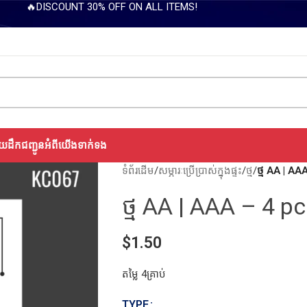
🔥DISCOUNT 30% OFF ON ALL ITEMS!
យដឹកជញ្ជូន
អំពីយើង
ទាក់ទង
ទំព័រដើម
/
សម្ភារៈប្រើប្រាស់ក្នុងផ្ទះ
/
ថ្ម
/
ថ្ម AA | A
ថ្ម AA | AAA – 4 p
$
1.50
តម្លៃ 4គ្រាប់
TYPE