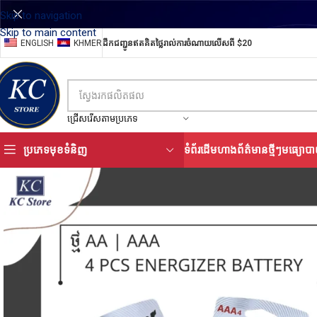
Skip to navigation
Skip to main content
ENGLISH
KHMER
ដឹកជញ្ជូនឥតគិតថ្លៃរាល់ការចំណាយលើសពី $20
ជ្រើសរើសតាមប្រភេទ
ប្រភេទមុខទំនិញ
ទំព័រដើម
ហាង
ព័ត៌មានថ្មីៗ
មធ្យោបា