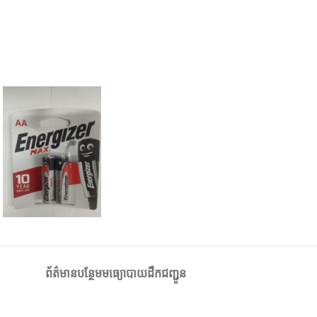
ព័ត៌មានបន្ថែម
មធ្យោបាយដឹកជញ្ជូន