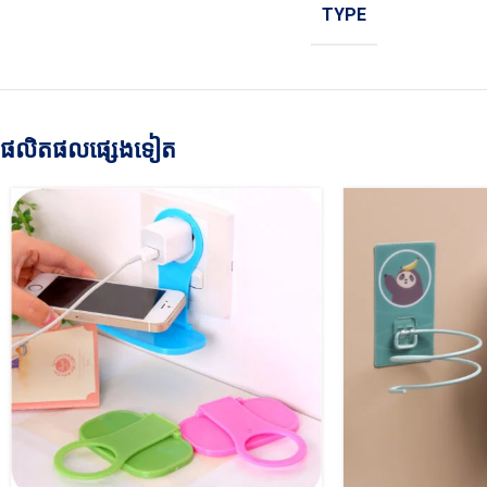
TYPE
ផលិតផលផ្សេងទៀត