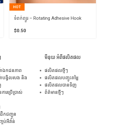
HOT
ប្រដាប់កៀបដងជ
Hanger Hook
ទំពក់ព្យួរ​ – Rotating Adhesive Hook
$
1.00
$
0.50
ៗ
មីនុយ អំពីផលិតផល
ណ៍ឯកជនភាព
ផលិតផលថ្មីៗ
បង្វិលសង និង
ផលិតផលបញ្ចុះតម្លៃ
ញ
ផលិតផលបានទិញ
ការប្រើប្រាស់
ព័ត៌មានថ្មីៗ
ៗ
ឹកជញ្ជូន
ប់អីវ៉ាន់