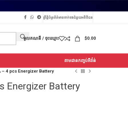
ព្រឹត្តិប័ត្រព័ត៌មាន
ទាក់ទង
ជំនួយអតិថិជន
ចូលគណនី / ចុះឈ្មោះ
$
0.00
តាមដានកញ្ចប់អីវ៉ាន់
AA – 4 pcs Energizer Battery
cs Energizer Battery