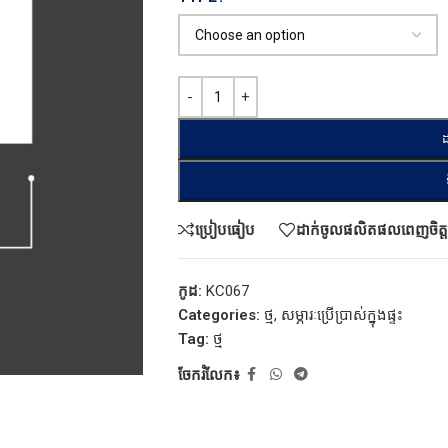
ដ
ប្រៀបធៀប
ដាក់ចូលផលិតផលពេញចិត្ត
កូដ:
KC067
Categories:
ថ្ម
,
សម្ភារៈប្រើប្រាស់ក្នុងផ្ទះ
Tag:
ថ្ម
ចែករំលែក៖