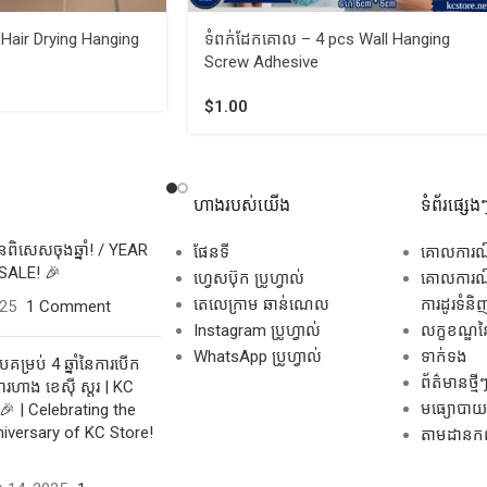
ំ – Hair Drying Hanging
ទំពក់ដែកគោល – 4 pcs Wall Hanging
Screw Adhesive
$
1.00
ហាងរបស់យើង
ទំព័រផ្សេង
សិនពិសេសចុងឆ្នាំ! / YEAR
ផែនទី
គោលការ
SALE! 🎉
ហ្វេសប៊ុក ប្រូហ្វាល់
គោលការណ៍
តេលេក្រាម ឆាន់ណេល
ការដូរទំនិ
025
1 Comment
Instagram ប្រូហ្វាល់
លក្ខខណ្ឌនៃ
WhatsApp ប្រូហ្វាល់
ទាក់ទង
គម្រប់ 4 ឆ្នាំនៃការបើក
ព័ត៌មានថ្មី
រហាង ខេស៊ី ស្តរ | KC
មធ្យោបាយដ
🎉 | Celebrating the
niversary of KC Store!
តាមដានកញ្ច