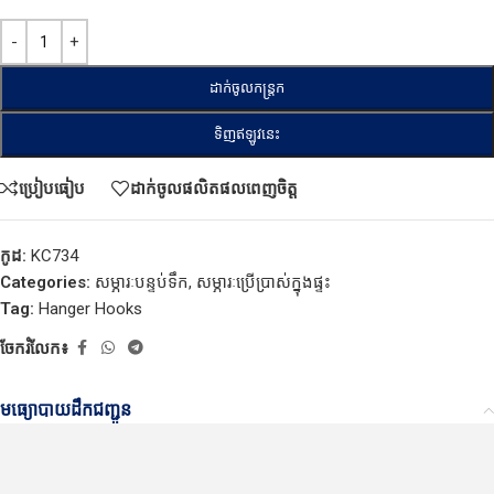
ដាក់ចូលកន្ត្រក
ទិញឥឡូវនេះ
ប្រៀបធៀប
ដាក់ចូលផលិតផលពេញចិត្ត
កូដ:
KC734
Categories:
សម្ភារៈបន្ទប់ទឹក
,
សម្ភារៈប្រើប្រាស់ក្នុងផ្ទះ
Tag:
Hanger Hooks
ចែករំលែក៖
មធ្យោបាយដឹកជញ្ជូន