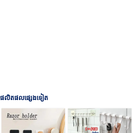
ផលិតផលផ្សេងទៀត