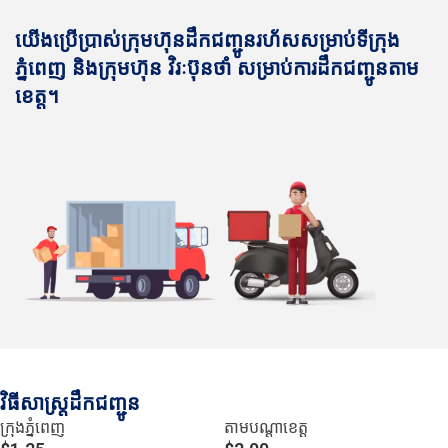
យើងប្រើប្រាស់ក្រុមហ៊ុនដឹកជញ្ជូនរហ័សសម្រាប់ទីក្រុង
ភ្នំពេញ និងក្រុមហ៊ុន វិរៈប៊ុនថាំ សម្រាប់ការដឹកជញ្ជូនតាម
ខេត្ត។
វិធីសាស្រ្តដឹកជញ្ជូន
ក្រុងភ្នំពេញ
តាមបណ្ដាខេត្ត