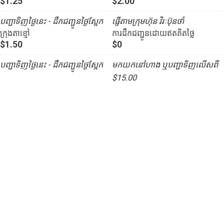
$1.25
$2.00
បញ្ជាទិញថ្ងៃនេះ - ដឹកជញ្ជូនថ្ងៃស្អែក
ផ្ញើតាមក្រុមហ៊ុន វិរៈប៊ុនថាំ
ក្រុងតាខ្មៅ
ការដឹកជញ្ជូនដោយឥតគិតថ្លៃ
$1.50
$0
បញ្ជាទិញថ្ងៃនេះ - ដឹកជញ្ជូនថ្ងៃស្អែក
មកយកនៅហាង ឬបញ្ជាទិញលើសពី
$15.00