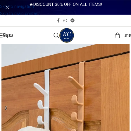
🔥DISCOUNT 30% OFF ON ALL ITEMS!
Skip to navigation
Skip to main content
មីនុយ
ភា