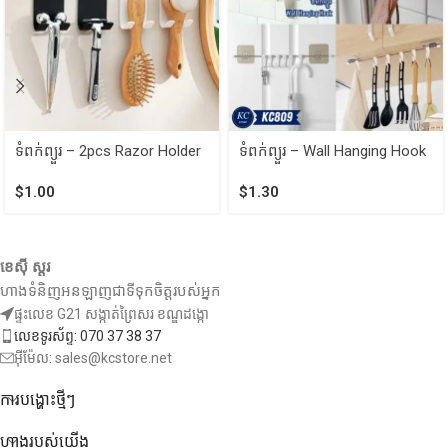
ទំពក់ព្យួរ – 2pcs Razor Holder
ទំពក់ព្យួរ – Wall Hanging Hook
$
1.00
$
1.30
ខេស៊ី ស្តរ
ហាងទំនិញអនឡាញជាទីទុកចិត្តរបស់អ្នក
ផ្ទះលេខ G21 សង្កាត់ព្រៃសរ ខណ្ឌដង្កោ
លេខទូរស័ព្ទ: 070 37 38 37
អ៊ីម៉ែល: sales@kcstore.net
ការបង្ហោះថ្មីៗ
ហាងរបស់យើង