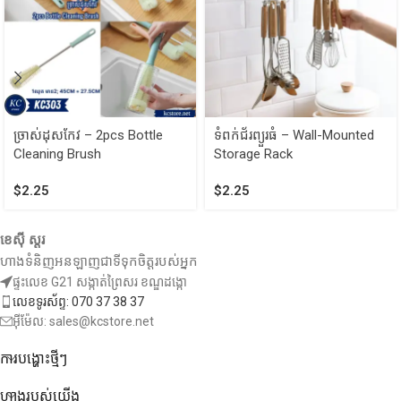
ច្រាស់ដុសកែវ – 2pcs Bottle
ទំពក់ជ័រព្យួរធំ – Wall-Mounted
Cleaning Brush
Storage Rack
$
2.25
$
2.25
ខេស៊ី ស្តរ
ហាងទំនិញអនឡាញជាទីទុកចិត្តរបស់អ្នក
ផ្ទះលេខ G21 សង្កាត់ព្រៃសរ ខណ្ឌដង្កោ
លេខទូរស័ព្ទ: 070 37 38 37
អ៊ីម៉ែល: sales@kcstore.net
ការបង្ហោះថ្មីៗ
ហាងរបស់យើង