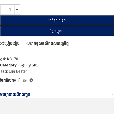
ដាក់ចូលកន្ត្រក
ទិញឥឡូវនេះ
ប្រៀបធៀប
ដាក់ចូលផលិតផលពេញចិត្ត
កូដ:
KC170
Category:
សម្ភារៈផ្ទះបាយ
Tag:
Egg Beater
ចែករំលែក៖
មធ្យោបាយដឹកជញ្ជូន