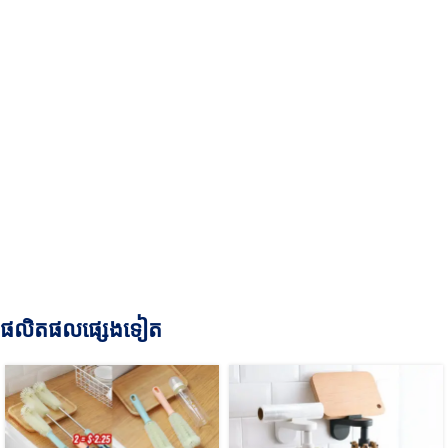
ផលិតផលផ្សេងទៀត