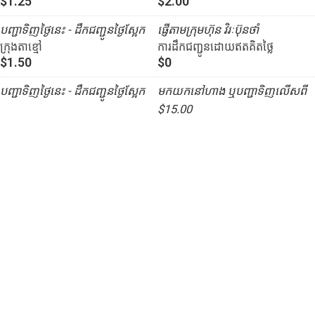
$1.25
$2.00
បញ្ជាទិញថ្ងៃនេះ - ដឹកជញ្ជូនថ្ងៃស្អែក
ផ្ញើតាមក្រុមហ៊ុន វិរៈប៊ុនថាំ
ក្រុងតាខ្មៅ
ការដឹកជញ្ជូនដោយឥតគិតថ្លៃ
$1.50
$0
បញ្ជាទិញថ្ងៃនេះ - ដឹកជញ្ជូនថ្ងៃស្អែក
មកយកនៅហាង ឬបញ្ជាទិញលើសពី
$15.00