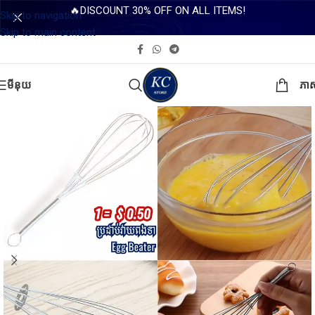
🔥DISCOUNT 30% OFF ON ALL ITEMS!
Skip to navigation
Skip to main content
មីនុយ
ភា