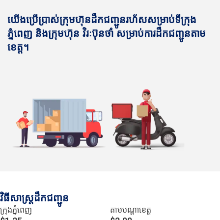
យើងប្រើប្រាស់ក្រុមហ៊ុនដឹកជញ្ជូនរហ័សសម្រាប់ទីក្រុង
ភ្នំពេញ និងក្រុមហ៊ុន វិរៈប៊ុនថាំ សម្រាប់ការដឹកជញ្ជូនតាម
ខេត្ត។
វិធីសាស្រ្តដឹកជញ្ជូន
ក្រុងភ្នំពេញ
តាមបណ្ដាខេត្ត