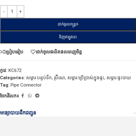
ដាក់ចូលកន្ត្រក
ទិញឥឡូវនេះ
ប្រៀបធៀប
ដាក់ចូលផលិតផលពេញចិត្ត
កូដ:
KC672
Categories:
សម្ភារៈបន្ទប់ទឹក
,
រូប៊ីណេ
,
សម្ភារៈប្រើប្រាស់ក្នុងផ្ទះ
,
សម្ភារៈផ្ទះបាយ
Tag:
Pipe Connector
ចែករំលែក៖
មធ្យោបាយដឹកជញ្ជូន