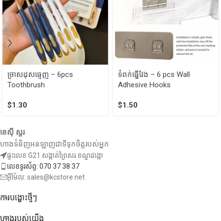
ច្រាសដុសធ្មេញ – 6pcs
ទំពក់ធ្នើវែង – 6 pcs Wall
Toothbrush
Adhesive Hooks
$
1.30
$
1.50
ខេស៊ី ស្តរ
ហាងទំនិញអនឡាញជាទីទុកចិត្តរបស់អ្នក
ផ្ទះលេខ G21 សង្កាត់ព្រៃសរ ខណ្ឌដង្កោ
លេខទូរស័ព្ទ: 070 37 38 37
អ៊ីម៉ែល: sales@kcstore.net
ការបង្ហោះថ្មីៗ
ហាងរបស់យើង