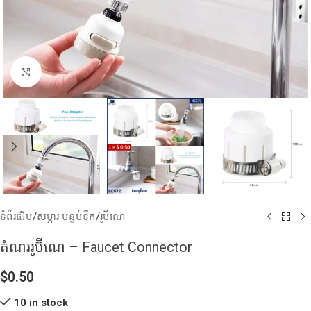
Click to enlarge
ទំព័រដើម
/
សម្ភារៈបន្ទប់ទឹក
/
រូប៊ីណេ
តំណររូប៊ីណេ – Faucet Connector
$
0.50
10 in stock