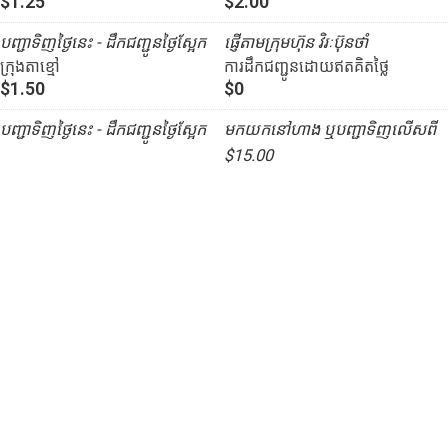
$1.25
$2.00
បញ្ជាទិញថ្ងៃនេះ - ដឹកជញ្ជូនថ្ងៃស្អែក
ផ្ញើតាមក្រុមហ៊ុន វិរៈប៊ុនថាំ
ក្រុងតាខ្មៅ
ការដឹកជញ្ជូនដោយឥតគិតថ្លៃ
$1.50
$0
បញ្ជាទិញថ្ងៃនេះ - ដឹកជញ្ជូនថ្ងៃស្អែក
មកយកនៅហាង ឬបញ្ជាទិញលើសពី
$15.00