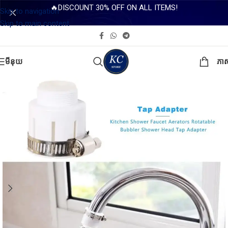
🔥DISCOUNT 30% OFF ON ALL ITEMS!
Skip to navigation
Skip to main content
មីនុយ
ភា