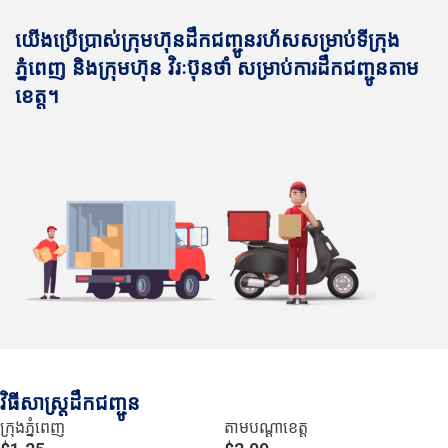
យើងប្រើប្រាស់ក្រុមហ៊ុនដឹកជញ្ជូនរហ័សសម្រាប់ទីក្រុង
ភ្នំពេញ និងក្រុមហ៊ុន វិរៈប៊ុនថាំ សម្រាប់ការដឹកជញ្ជូនតាម
ខេត្ត។
វិធីសាស្រ្តដឹកជញ្ជូន
ក្រុងភ្នំពេញ
តាមបណ្ដាខេត្ត