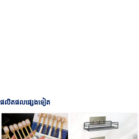
ផលិតផលផ្សេងទៀត